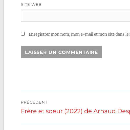
SITE WEB
Enregistrer mon nom, mon e-mail et mon site dans le
Navigation
PRÉCÉDENT
de
Frère et soeur (2022) de Arnaud De
Publication
précédente :
l’article