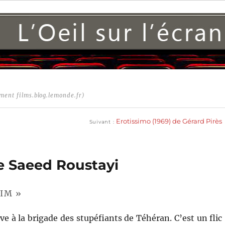
ment films.blog.lemonde.fr)
Publication
suivante :
Erotissimo (1969) de Gérard Pirès
Suivant
de Saeed Roustayi
NIM »
e à la brigade des stupéfiants de Téhéran. C’est un flic