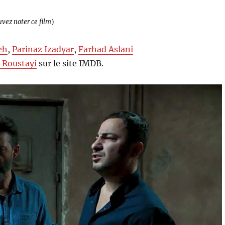
uvez noter ce film
)
eh
,
Parinaz Izadyar
,
Farhad Aslani
 Roustayi
sur le site IMDB.