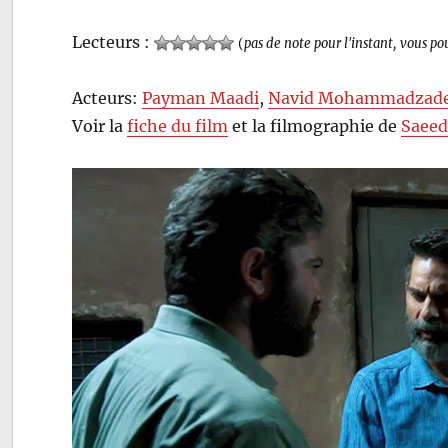
Lecteurs :
(
pas de note pour l'instant, vous po
Acteurs:
Payman Maadi
,
Navid Mohammadzad
Voir la
fiche du film
et la filmographie de
Saeed