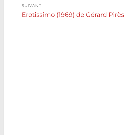
SUIVANT
Erotissimo (1969) de Gérard Pirès
Publication
suivante :