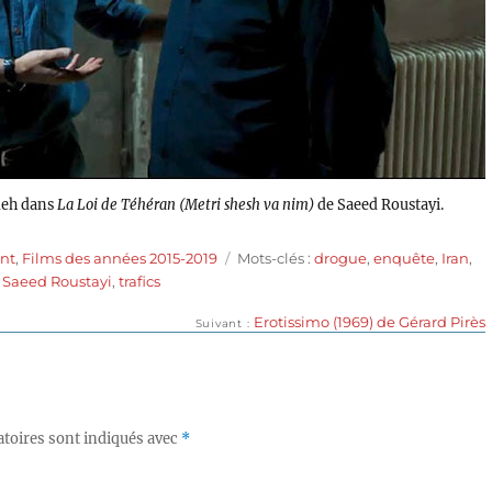
deh dans
La Loi de Téhéran (Metri shesh va nim)
de Saeed Roustayi.
Étiquettes
nt
,
Films des années 2015-2019
Mots-clés :
drogue
,
enquête
,
Iran
,
,
Saeed Roustayi
,
trafics
Publication
Erotissimo (1969) de Gérard Pirès
Suivant
suivante :
toires sont indiqués avec
*