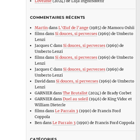
Loveable
(2024) de Lilja Ingolfsdottir
COMMENTAIRES RÉCENTS
Martin
dans
L’Œuf de l’ange
(1985) de Mamoru Oshii
films
dans
Si douces, si perverses
(1969) de Umberto
Lenzi
Jacques C
dans
Si douces, si perverses
(1969) de
Umberto Lenzi
films
dans
Si douces, si perverses
(1969) de Umberto
Lenzi
Jacques C
dans
Si douces, si perverses
(1969) de
Umberto Lenzi
David
dans
Si douces, si perverses
(1969) de Umberto
Lenzi
GARNIER
dans
The Brutalist
(2024) de Brady Corbet
GARNIER
dans
Duel au soleil
(1946) de King Vidor et
William Dieterle
films
dans
Le Parrain 3
(1990) de Francis Ford
Coppola
Ben
dans
Le Parrain 3
(1990) de Francis Ford Coppola
CATÉGORIES