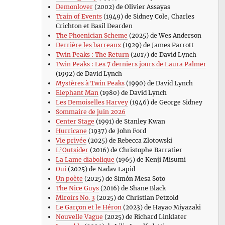
Demonlover
(2002) de Olivier Assayas
Train of Events
(1949) de Sidney Cole, Charles
Crichton et Basil Dearden
The Phoenician Scheme
(2025) de Wes Anderson
Derrière les barreaux
(1929) de James Parrott
Twin Peaks : The Return
(2017) de David Lynch
Twin Peaks : Les 7 derniers jours de Laura Palmer
(1992) de David Lynch
Mystères à Twin Peaks
(1990) de David Lynch
Elephant Man
(1980) de David Lynch
Les Demoiselles Harvey
(1946) de George Sidney
Sommaire de juin 2026
Center Stage
(1991) de Stanley Kwan
Hurricane
(1937) de John Ford
Vie privée
(2025) de Rebecca Zlotowski
L’Outsider
(2016) de Christophe Barratier
La Lame diabolique
(1965) de Kenji Misumi
Oui
(2025) de Nadav Lapid
Un poète
(2025) de Simón Mesa Soto
The Nice Guys
(2016) de Shane Black
Miroirs No. 3
(2025) de Christian Petzold
Le Garçon et le Héron
(2023) de Hayao Miyazaki
Nouvelle Vague
(2025) de Richard Linklater