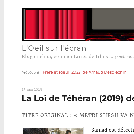
L'Oeil sur l'écran
Blog cinéma, commentaires de films ...
(ancienne
Publication
Navigation
précédente :
Frère et soeur (2022) de Arnaud Desplechin
Précédent
de
l’article
25 mai 2023
La Loi de Téhéran (2019) 
TITRE ORIGINAL : « METRI SHESH VA 
Samad est détectiv