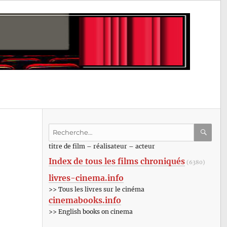
Recherche
pour
RECHE
OK
titre de film – réalisateur – acteur
:
Index de tous les films chroniqués
(6380)
livres-cinema.info
>> Tous les livres sur le cinéma
cinemabooks.info
>> English books on cinema