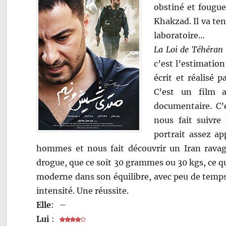
obstiné et fougue
Khakzad. Il va ten
laboratoire…
La Loi de Téhéran
c’est l’estimatio
écrit et réalisé p
C’est un film a
documentaire. C’
nous fait suivre 
portrait assez ap
hommes et nous fait découvrir un Iran ravagé
drogue, que ce soit 30 grammes ou 30 kgs, ce qu
moderne dans son équilibre, avec peu de temps 
intensité. Une réussite.
Elle
:
–
Lui
: