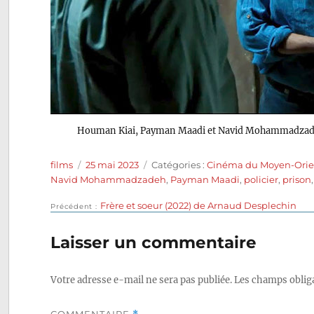
Houman Kiai, Payman Maadi et Navid Mohammadza
Auteur
Publié
Catégories
films
25 mai 2023
Catégories :
Cinéma du Moyen-Orie
le
Navid Mohammadzadeh
,
Payman Maadi
,
policier
,
prison
Publication
Frère et soeur (2022) de Arnaud Desplechin
Navigation
Précédent
précédente :
de
Laisser un commentaire
l’article
Votre adresse e-mail ne sera pas publiée.
Les champs obliga
COMMENTAIRE