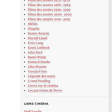
Films des années 1970-1979
Films des années 1980-1989
Films des années 1990-1999
Films des années 2000-2009
Films des années 2010-2019
Méliès
Chaplin
Buster Keaton
Harold Lloyd
Fritz Lang
Ernst Lubitsch
John Ford
Raoul Walsh
Howard Hawks
John Huston
Yasujirô Ozu
Légende des notes
Crowd Funding
Livres sur le cinéma
Les parutions de livres
LIENS CINÉMA
DvdClassiks