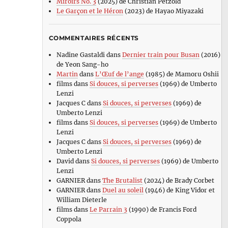
Miroirs No. 3
(2025) de Christian Petzold
Le Garçon et le Héron
(2023) de Hayao Miyazaki
COMMENTAIRES RÉCENTS
Nadine Gastaldi
dans
Dernier train pour Busan
(2016)
de Yeon Sang-ho
Martin
dans
L’Œuf de l’ange
(1985) de Mamoru Oshii
films
dans
Si douces, si perverses
(1969) de Umberto
Lenzi
Jacques C
dans
Si douces, si perverses
(1969) de
Umberto Lenzi
films
dans
Si douces, si perverses
(1969) de Umberto
Lenzi
Jacques C
dans
Si douces, si perverses
(1969) de
Umberto Lenzi
David
dans
Si douces, si perverses
(1969) de Umberto
Lenzi
GARNIER
dans
The Brutalist
(2024) de Brady Corbet
GARNIER
dans
Duel au soleil
(1946) de King Vidor et
William Dieterle
films
dans
Le Parrain 3
(1990) de Francis Ford
Coppola