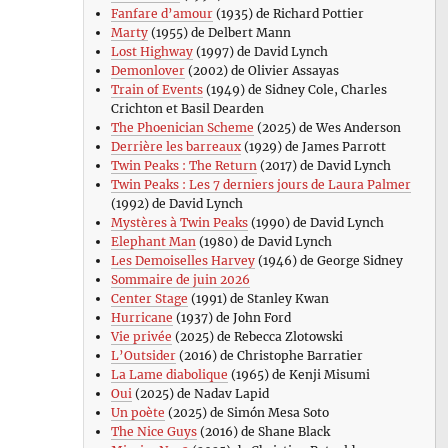
Fanfare d’amour
(1935) de Richard Pottier
Marty
(1955) de Delbert Mann
Lost Highway
(1997) de David Lynch
Demonlover
(2002) de Olivier Assayas
Train of Events
(1949) de Sidney Cole, Charles
Crichton et Basil Dearden
The Phoenician Scheme
(2025) de Wes Anderson
Derrière les barreaux
(1929) de James Parrott
Twin Peaks : The Return
(2017) de David Lynch
Twin Peaks : Les 7 derniers jours de Laura Palmer
(1992) de David Lynch
Mystères à Twin Peaks
(1990) de David Lynch
Elephant Man
(1980) de David Lynch
Les Demoiselles Harvey
(1946) de George Sidney
Sommaire de juin 2026
Center Stage
(1991) de Stanley Kwan
Hurricane
(1937) de John Ford
Vie privée
(2025) de Rebecca Zlotowski
L’Outsider
(2016) de Christophe Barratier
La Lame diabolique
(1965) de Kenji Misumi
Oui
(2025) de Nadav Lapid
Un poète
(2025) de Simón Mesa Soto
The Nice Guys
(2016) de Shane Black