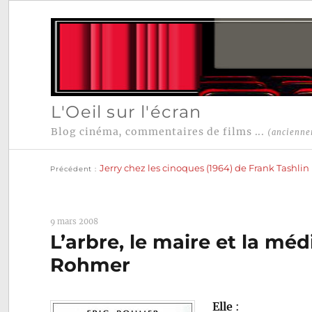
L'Oeil sur l'écran
Blog cinéma, commentaires de films ...
(ancienne
Publication
Navigation
précédente :
Jerry chez les cinoques (1964) de Frank Tashlin
Précédent
de
l’article
9 mars 2008
L’arbre, le maire et la mé
Rohmer
Elle
: