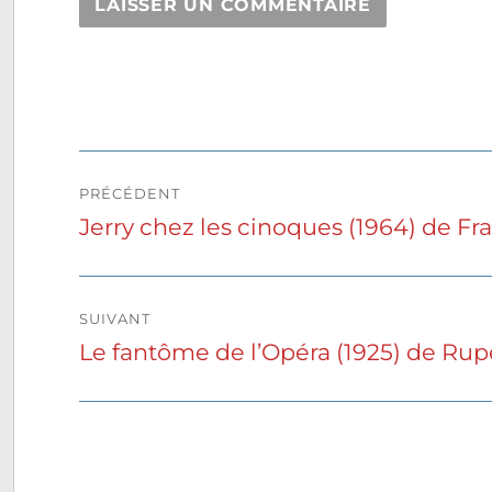
Navigation
PRÉCÉDENT
de
Jerry chez les cinoques (1964) de Fr
Publication
précédente :
l’article
SUIVANT
Le fantôme de l’Opéra (1925) de Ru
Publication
suivante :