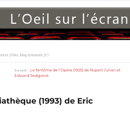
ment films.blog.lemonde.fr)
Publication
suivante :
Le fantôme de l’Opéra (1925) de Rupert Julian et
Suivant
Edward Sedgwick
diathèque (1993) de Eric