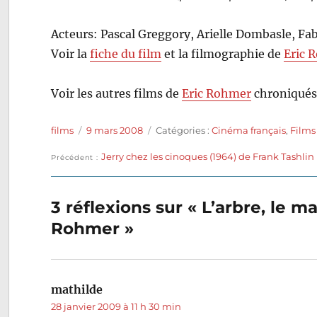
Acteurs: Pascal Greggory, Arielle Dombasle, Fab
Voir la
fiche du film
et la filmographie de
Eric 
Voir les autres films de
Eric Rohmer
chroniqués
Auteur
Publié
Catégories
films
9 mars 2008
Catégories :
Cinéma français
,
Films
le
Publication
Jerry chez les cinoques (1964) de Frank Tashlin
Navigation
Précédent
précédente :
de
3 réflexions sur « L’arbre, le m
l’article
Rohmer »
mathilde
dit :
28 janvier 2009 à 11 h 30 min