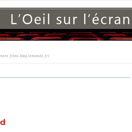
ment films.blog.lemonde.fr)
rd