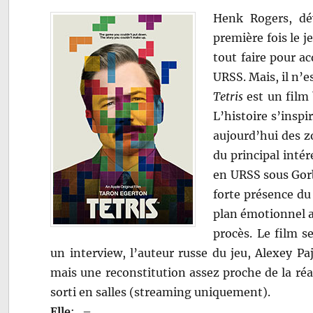
Henk Rogers, dé
première fois le j
tout faire pour ac
URSS. Mais, il n’e
Tetris
est un film 
L’histoire s’inspir
aujourd’hui des z
du principal inté
en URSS sous Gorb
forte présence du 
plan émotionnel a
procès. Le film s
un interview, l’auteur russe du jeu, Alexey Pa
mais une reconstitution assez proche de la réal
sorti en salles (streaming uniquement).
Elle
:
–