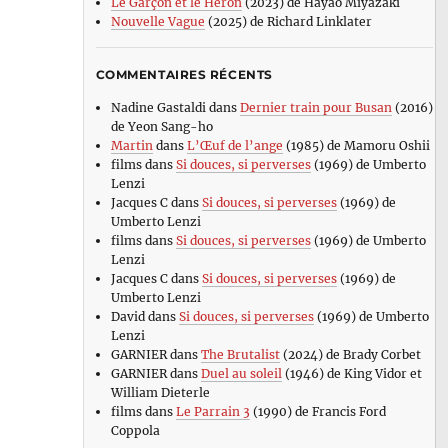
Le Garçon et le Héron
(2023) de Hayao Miyazaki
Nouvelle Vague
(2025) de Richard Linklater
COMMENTAIRES RÉCENTS
Nadine Gastaldi
dans
Dernier train pour Busan
(2016)
de Yeon Sang-ho
Martin
dans
L’Œuf de l’ange
(1985) de Mamoru Oshii
films
dans
Si douces, si perverses
(1969) de Umberto
Lenzi
Jacques C
dans
Si douces, si perverses
(1969) de
Umberto Lenzi
films
dans
Si douces, si perverses
(1969) de Umberto
Lenzi
Jacques C
dans
Si douces, si perverses
(1969) de
Umberto Lenzi
David
dans
Si douces, si perverses
(1969) de Umberto
Lenzi
GARNIER
dans
The Brutalist
(2024) de Brady Corbet
GARNIER
dans
Duel au soleil
(1946) de King Vidor et
William Dieterle
films
dans
Le Parrain 3
(1990) de Francis Ford
Coppola