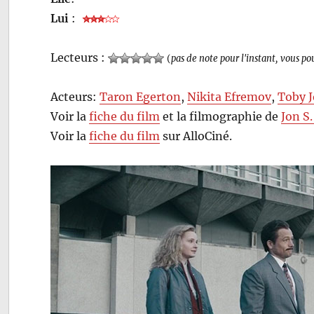
Lui
:
Lecteurs :
(
pas de note pour l'instant, vous po
Acteurs:
Taron Egerton
,
Nikita Efremov
,
Toby 
Voir la
fiche du film
et la filmographie de
Jon S.
Voir la
fiche du film
sur AlloCiné.