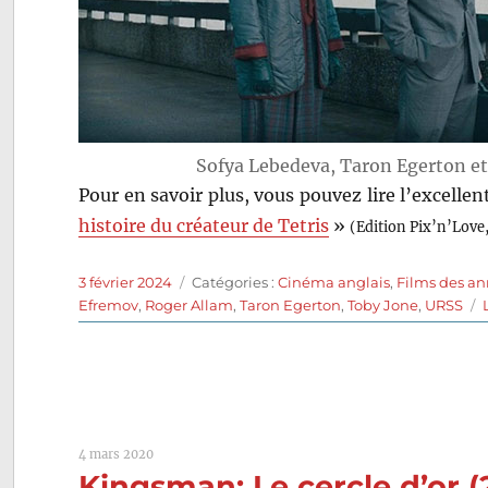
Sofya Lebedeva, Taron Egerton e
Pour en savoir plus, vous pouvez lire l’excellen
histoire du créateur de Tetris
»
(Edition Pix’n’Love
Publié
Catégories
3 février 2024
Catégories :
Cinéma anglais
,
Films des a
le
Efremov
,
Roger Allam
,
Taron Egerton
,
Toby Jone
,
URSS
4 mars 2020
Kingsman: Le cercle d’or