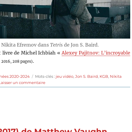
t Nikita Efremov dans
Tetris
de Jon S. Baird.
t livre de Michel Ichbiah «
Alexey Pajitnov: L’incroyable
.
, 2016, 208 pages)
Étiquettes
nnées 2020-2024
Mots-clés :
jeu vidéo
,
Jon S. Baird
,
KGB
,
Nikita
sur
Laisser un commentaire
Tetris
(2023)
de
Jon
S.
Baird
 (2017) de Matthew Vaughn