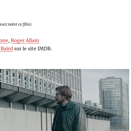
uvez noter ce film
)
Jone
,
Roger Allam
 Baird
sur le site IMDB.