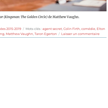
’or (Kingsman: The Golden Circle)
de Matthew Vaughn.
Étiquettes
ées 2015-2019
Mots-clés :
agent secret
,
Colin Firth
,
comédie
,
Elton
sur
ong
,
Matthew Vaughn
,
Taron Egerton
Laisser un commentaire
King
Le
cercl
d’or
(2017
de
Matt
Vaug