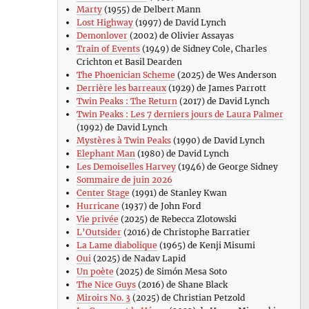
Marty
(1955) de Delbert Mann
Lost Highway
(1997) de David Lynch
Demonlover
(2002) de Olivier Assayas
Train of Events
(1949) de Sidney Cole, Charles
Crichton et Basil Dearden
The Phoenician Scheme
(2025) de Wes Anderson
Derrière les barreaux
(1929) de James Parrott
Twin Peaks : The Return
(2017) de David Lynch
Twin Peaks : Les 7 derniers jours de Laura Palmer
(1992) de David Lynch
Mystères à Twin Peaks
(1990) de David Lynch
Elephant Man
(1980) de David Lynch
Les Demoiselles Harvey
(1946) de George Sidney
Sommaire de juin 2026
Center Stage
(1991) de Stanley Kwan
Hurricane
(1937) de John Ford
Vie privée
(2025) de Rebecca Zlotowski
L’Outsider
(2016) de Christophe Barratier
La Lame diabolique
(1965) de Kenji Misumi
Oui
(2025) de Nadav Lapid
Un poète
(2025) de Simón Mesa Soto
The Nice Guys
(2016) de Shane Black
Miroirs No. 3
(2025) de Christian Petzold