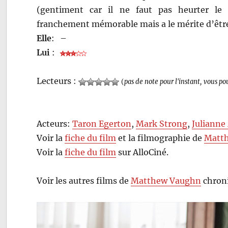
(gentiment car il ne faut pas heurter le p
franchement mémorable mais a le mérite d’être
Elle
:
–
Lui
:
Lecteurs :
(
pas de note pour l'instant, vous po
Acteurs:
Taron Egerton
,
Mark Strong
,
Julianne
Voir la
fiche du film
et la filmographie de
Matt
Voir la
fiche du film
sur AlloCiné.
Voir les autres films de
Matthew Vaughn
chroni