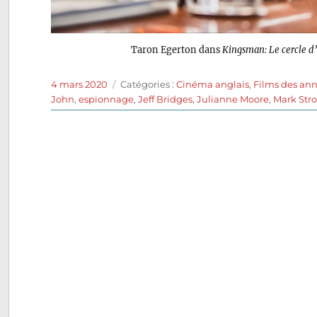
Taron Egerton dans
Kingsman: Le cercle d
Publié
Catégories
4 mars 2020
Catégories :
Cinéma anglais
,
Films des ann
le
John
,
espionnage
,
Jeff Bridges
,
Julianne Moore
,
Mark Str