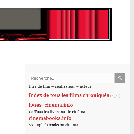
Recherche
pour
RECHE
OK
titre de film – réalisateur – acteur
:
Index de tous les films chroniqués
(6381)
livres-cinema.info
>> Tous les livres sur le cinéma
cinemabooks.info
>> English books on cinema