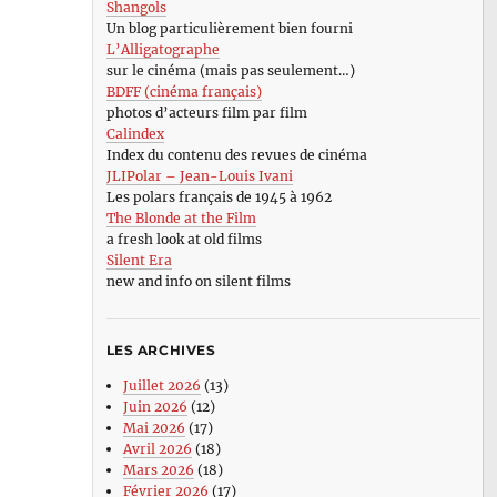
Shangols
Un blog particulièrement bien fourni
L’Alligatographe
sur le cinéma (mais pas seulement…)
BDFF (cinéma français)
photos d’acteurs film par film
Calindex
Index du contenu des revues de cinéma
JLIPolar – Jean-Louis Ivani
sman:
Les polars français de 1945 à 1962
The Blonde at the Film
e
a fresh look at old films
Silent Era
)
new and info on silent films
hew
hn
LES ARCHIVES
Juillet 2026
(13)
Juin 2026
(12)
Mai 2026
(17)
Avril 2026
(18)
Mars 2026
(18)
Février 2026
(17)