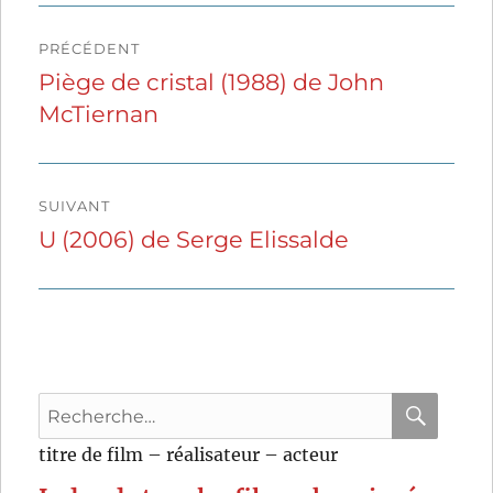
Navigation
PRÉCÉDENT
de
Piège de cristal (1988) de John
Publication
McTiernan
précédente :
l’article
SUIVANT
U (2006) de Serge Elissalde
Publication
suivante :
Recherche
pour
RECHER
OK
titre de film – réalisateur – acteur
: