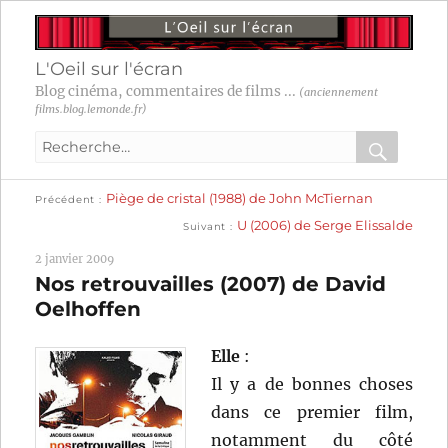
L'Oeil sur l'écran
Blog cinéma, commentaires de films ...
(anciennement
films.blog.lemonde.fr)
Recherche
pour
RECHER
OK
Publication
Navigation
Piège de cristal (1988) de John McTiernan
:
Précédent
précédente :
Publication
U (2006) de Serge Elissalde
Suivant
suivante :
de
2 janvier 2009
l’article
Nos retrouvailles (2007) de David
Oelhoffen
Elle
:
Il y a de bonnes choses
dans ce premier film,
notamment du côté