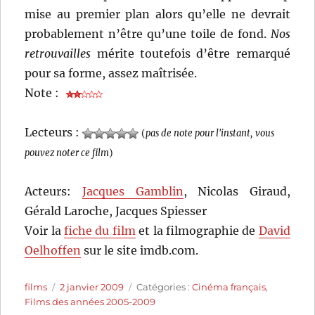
mise au premier plan alors qu’elle ne devrait
probablement n’être qu’une toile de fond.
Nos
retrouvailles
mérite toutefois d’être remarqué
pour sa forme, assez maîtrisée.
Note :
Lecteurs :
(
pas de note pour l'instant, vous
pouvez noter ce film
)
Acteurs:
Jacques Gamblin
, Nicolas Giraud,
Gérald Laroche, Jacques Spiesser
Voir la
fiche du film
et la filmographie de
David
Oelhoffen
sur le site imdb.com.
Auteur
Publié
Catégories
films
2 janvier 2009
Catégories :
Cinéma français
,
le
Films des années 2005-2009