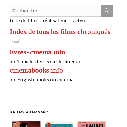
Recherche
pour
RECHER
OK
titre de film – réalisateur – acteur
:
Index de tous les films chroniqués
(6380)
livres-cinema.info
>> Tous les livres sur le cinéma
cinemabooks.info
>> English books on cinema
3 FILMS AU HASARD