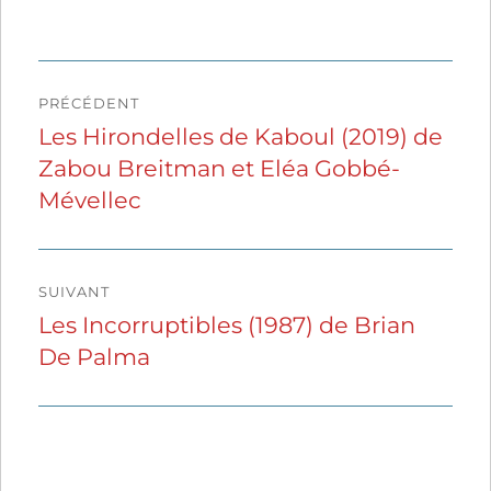
Navigation
PRÉCÉDENT
de
Les Hirondelles de Kaboul (2019) de
Publication
Zabou Breitman et Eléa Gobbé-
précédente :
l’article
Mévellec
SUIVANT
Les Incorruptibles (1987) de Brian
Publication
De Palma
suivante :