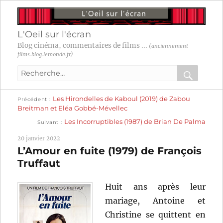
L'Oeil sur l'écran
Blog cinéma, commentaires de films ...
(anciennement
films.blog.lemonde.fr)
Recherche
pour
RECHER
OK
Publication
Navigation
Les Hirondelles de Kaboul (2019) de Zabou
:
Précédent
précédente :
Breitman et Eléa Gobbé-Mévellec
Publication
de
Les Incorruptibles (1987) de Brian De Palma
Suivant
suivante :
l’article
20 janvier 2022
L’Amour en fuite (1979) de François
Truffaut
Huit ans après leur
mariage, Antoine et
Christine se quittent en