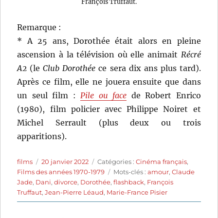
François Truffaut.
Remarque :
* A 25 ans, Dorothée était alors en pleine
ascension à la télévision où elle animait
Récré
A2
(le
Club Dorothée
ce sera dix ans plus tard).
Après ce film, elle ne jouera ensuite que dans
un seul film :
Pile ou face
de Robert Enrico
(1980), film policier avec Philippe Noiret et
Michel Serrault (plus deux ou trois
apparitions).
Auteur
Publié
Catégories
films
20 janvier 2022
Catégories :
Cinéma français
,
le
Étiquettes
Films des années 1970-1979
Mots-clés :
amour
,
Claude
Jade
,
Dani
,
divorce
,
Dorothée
,
flashback
,
François
Truffaut
,
Jean-Pierre Léaud
,
Marie-France Pisier