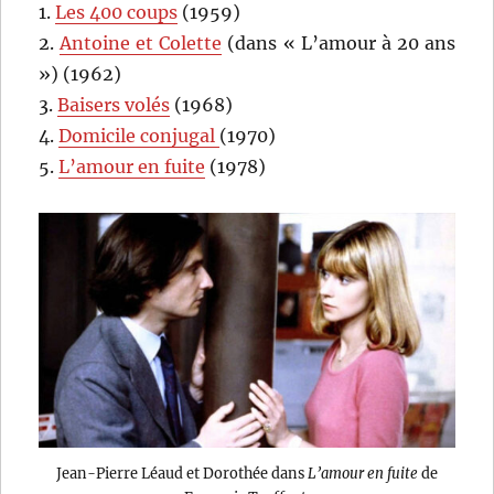
1.
Les 400 coups
(1959)
2.
Antoine et Colette
(dans « L’amour à 20 ans
») (1962)
3.
Baisers volés
(1968)
4.
Domicile conjugal
(1970)
5.
L’amour en fuite
(1978)
Jean-Pierre Léaud et Dorothée dans
L’amour en fuite
de