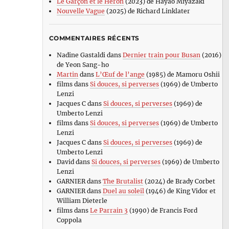
Le Garçon et le Héron
(2023) de Hayao Miyazaki
Nouvelle Vague
(2025) de Richard Linklater
COMMENTAIRES RÉCENTS
Nadine Gastaldi
dans
Dernier train pour Busan
(2016)
de Yeon Sang-ho
Martin
dans
L’Œuf de l’ange
(1985) de Mamoru Oshii
films
dans
Si douces, si perverses
(1969) de Umberto
Lenzi
Jacques C
dans
Si douces, si perverses
(1969) de
Umberto Lenzi
films
dans
Si douces, si perverses
(1969) de Umberto
Lenzi
Jacques C
dans
Si douces, si perverses
(1969) de
Umberto Lenzi
David
dans
Si douces, si perverses
(1969) de Umberto
Lenzi
GARNIER
dans
The Brutalist
(2024) de Brady Corbet
GARNIER
dans
Duel au soleil
(1946) de King Vidor et
William Dieterle
films
dans
Le Parrain 3
(1990) de Francis Ford
Coppola