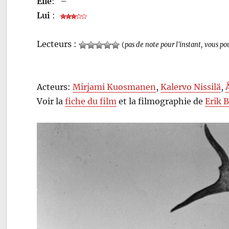
Elle
:
–
Lui
:
Lecteurs :
(
pas de note pour l'instant, vous po
Acteurs:
Mirjami Kuosmanen
,
Kalervo Nissilä
,
Voir la
fiche du film
et la filmographie de
Erik 