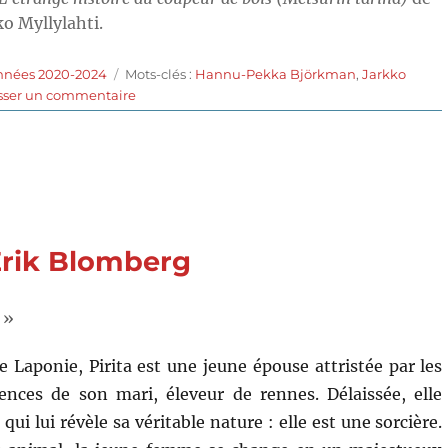
o Myllylahti.
Étiquettes
années 2020-2024
Mots-clés :
Hannu-Pekka Björkman
,
Jarkko
sur
sser un commentaire
L’Étrange
Histoire
du
coupeur
de
bois
(2022)
Erik Blomberg
de
Mikko
Myllylahti
 »
e Laponie, Pirita est une jeune épouse attristée par les
ences de son mari, éleveur de rennes. Délaissée, elle
qui lui révèle sa véritable nature : elle est une sorcière.