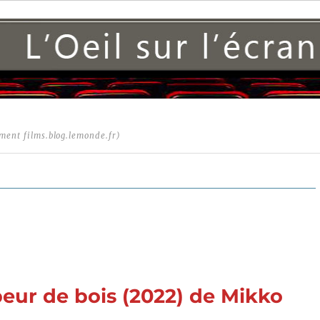
ment films.blog.lemonde.fr)
peur de bois (2022) de Mikko