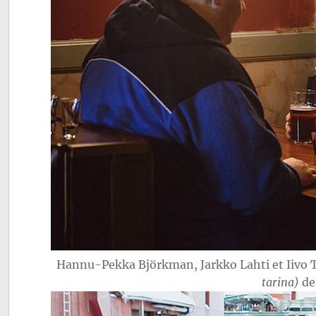
Hannu-Pekka Björkman, Jarkko Lahti et Iivo 
tarina)
de