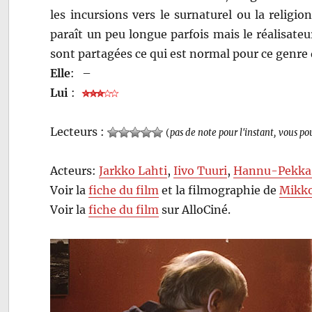
les incursions vers le surnaturel ou la relig
paraît un peu longue parfois mais le réalisateur
sont partagées ce qui est normal pour ce genre d
Elle
:
–
Lui
:
Lecteurs :
(
pas de note pour l'instant, vous po
Acteurs:
Jarkko Lahti
,
Iivo Tuuri
,
Hannu-Pekka
Voir la
fiche du film
et la filmographie de
Mikko
Voir la
fiche du film
sur AlloCiné.