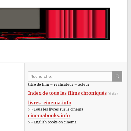
Recherche
pour
RECHE
OK
titre de film – réalisateur – acteur
:
Index de tous les films chroniqués
(6381)
livres-cinema.info
>> Tous les livres sur le cinéma
cinemabooks.info
>> English books on cinema