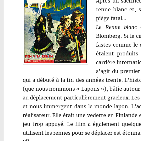
Après un sacrifi
renne blanc et, 
piège fatal…
Le Renne blanc
e
Blomberg. Si le c
fastes comme le 
étaient produit
carrière internati
s’agit du premier
qui a débuté à la fin des années trente. L’his
(que nous nommons « Lapons »), bâtie autour 
au déplacement particulièrement gracieux. Les
et nous immergent dans le monde lapon. L’ac
réalisateur. Elle était une vedette en Finland
jeu trop appuyé. Le film a également quelque
utilisent les rennes pour se déplacer est étonna