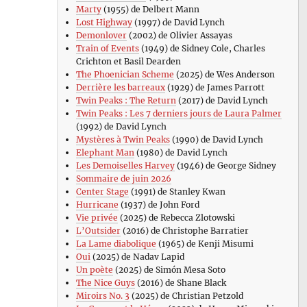
Marty
(1955) de Delbert Mann
Lost Highway
(1997) de David Lynch
Demonlover
(2002) de Olivier Assayas
Train of Events
(1949) de Sidney Cole, Charles
Crichton et Basil Dearden
The Phoenician Scheme
(2025) de Wes Anderson
Derrière les barreaux
(1929) de James Parrott
Twin Peaks : The Return
(2017) de David Lynch
Twin Peaks : Les 7 derniers jours de Laura Palmer
(1992) de David Lynch
Mystères à Twin Peaks
(1990) de David Lynch
Elephant Man
(1980) de David Lynch
Les Demoiselles Harvey
(1946) de George Sidney
Sommaire de juin 2026
Center Stage
(1991) de Stanley Kwan
Hurricane
(1937) de John Ford
Vie privée
(2025) de Rebecca Zlotowski
L’Outsider
(2016) de Christophe Barratier
La Lame diabolique
(1965) de Kenji Misumi
Oui
(2025) de Nadav Lapid
Un poète
(2025) de Simón Mesa Soto
The Nice Guys
(2016) de Shane Black
Miroirs No. 3
(2025) de Christian Petzold