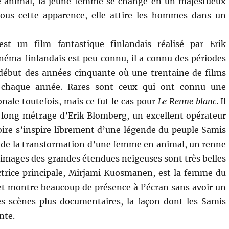
ce animal, la jeune femme se change en un majestueux
sous cette apparence, elle attire les hommes dans un
st un film fantastique finlandais réalisé par Erik
inéma finlandais est peu connu, il a connu des périodes
début des années cinquante où une trentaine de films
s chaque année. Rares sont ceux qui ont connu une
onale toutefois, mais ce fut le cas pour
Le Renne blanc
. Il
 long métrage d’Erik Blomberg, un excellent opérateur
toire s’inspire librement d’une légende du peuple Samis
de la transformation d’une femme en animal, un renne
 images des grandes étendues neigeuses sont très belles
trice principale, Mirjami Kuosmanen, est la femme du
e et montre beaucoup de présence à l’écran sans avoir un
s scènes plus documentaires, la façon dont les Samis
nte.