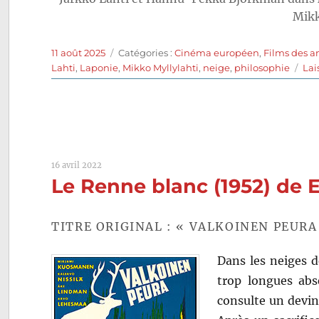
Mikk
Publié
Catégories
11 août 2025
Catégories :
Cinéma européen
,
Films des 
le
Lahti
,
Laponie
,
Mikko Myllylahti
,
neige
,
philosophie
Lai
16 avril 2022
Le Renne blanc (1952) de 
TITRE ORIGINAL : « VALKOINEN PEURA
Dans les neiges d
trop longues abs
consulte un devin 