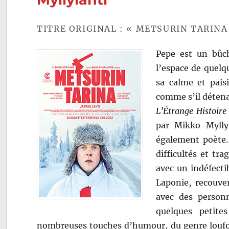
TITRE ORIGINAL : « METSURIN TARINA
Pepe est un bûch
l’espace de quelq
sa calme et pais
comme s’il détenai
L’Étrange Histoire
par Mikko Myllyl
également poète. 
difficultés et tr
avec un indéfectib
Laponie, recouve
avec des personn
quelques petite
nombreuses touches d’humour, du genre loufoqu