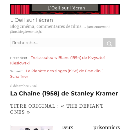
L'Oeil sur l'écran
Blog cinéma, commentaires de films ...
(anciennement
films.blog.lemonde.fr)
Recherche
pour
RECHER
OK
Publication
Navigation
Trois couleurs: Blanc (1994) de Krzysztof
:
Précédent
précédente :
Kieslowski
Publication
de
La Planète des singes (1968) de Franklin J.
Suivant
suivante :
Schaffner
l’article
6 décembre 2016
La Chaîne (1958) de Stanley Kramer
TITRE ORIGINAL : « THE DEFIANT
ONES »
Deux prisonniers