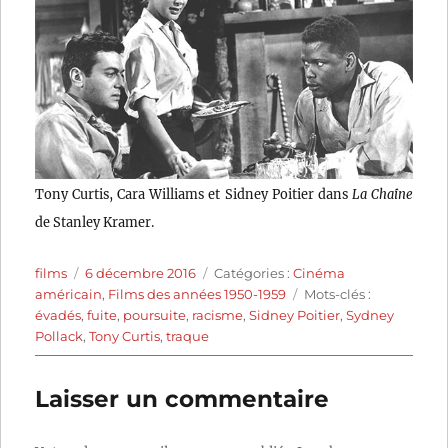
Tony Curtis, Cara Williams et Sidney Poitier dans
La Chaîne
de Stanley Kramer.
Auteur
Publié
Catégories
films
6 décembre 2016
Catégories :
Cinéma
le
Étiquettes
américain
,
Films des années 1950-1959
Mots-clés :
évadés
,
fuite
,
poursuite
,
racisme
,
Sidney Poitier
,
Sydney
Pollack
,
Tony Curtis
,
traque
Laisser un commentaire