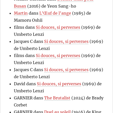
Busan
(2016) de Yeon Sang-ho
Martin
dans
L’Œuf de l’ange
(1985) de
Mamoru Oshii
films
dans
Si douces, si perverses
(1969) de
Umberto Lenzi
Jacques C
dans
Si douces, si perverses
(1969)
de Umberto Lenzi
films
dans
Si douces, si perverses
(1969) de
Umberto Lenzi
Jacques C
dans
Si douces, si perverses
(1969)
de Umberto Lenzi
David
dans
Si douces, si perverses
(1969) de
Umberto Lenzi
GARNIER
dans
The Brutalist
(2024) de Brady
Corbet
GARNIER
dans
Duel au soleil
(1946) de King