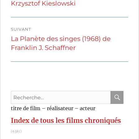
Krzysztof Kieslowski
précédente :
l’article
SUIVANT
La Planète des singes (1968) de
Publication
Franklin J. Schaffner
suivante :
Recherche
pour
RECHER
OK
titre de film – réalisateur – acteur
:
Index de tous les films chroniqués
(6381)