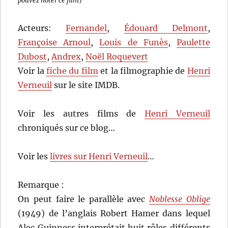
pouvez noter ce film
)
Acteurs:
Fernandel
,
Édouard Delmont
,
Françoise Arnoul
,
Louis de Funès
,
Paulette
Dubost
,
Andrex
,
Noël Roquevert
Voir la
fiche du film
et la filmographie de
Henri
Verneuil
sur le site IMDB.
Voir les autres films de
Henri Verneuil
chroniqués sur ce blog…
Voir les
livres sur Henri Verneuil
…
Remarque :
On peut faire le parallèle avec
Noblesse Oblige
(1949) de l’anglais Robert Hamer dans lequel
Alec Guinness interprétait huit rôles différents