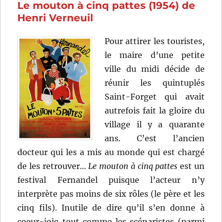
Le mouton à cinq pattes (1954) de
Christian-
Jaque
Henri Verneuil
Pour attirer les touristes,
le maire d’une petite
ville du midi décide de
réunir les quintuplés
Saint-Forget qui avait
autrefois fait la gloire du
village il y a quarante
ans. C’est l’ancien
docteur qui les a mis au monde qui est chargé
de les retrouver…
Le mouton à cinq pattes
est un
festival Fernandel puisque l’acteur n’y
interprète pas moins de six rôles (le père et les
cinq fils). Inutile de dire qu’il s’en donne à
coeur-joie tout comme les scénaristes (parmi