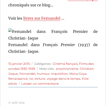
chroniqués sur ce blog…
Voir les
livres sur Fernandel
…
Fernandel dans
François Premier
(1937) de
Christian-Jaque.
Publié
Catégories
15 janvier 2015
Catégories :
Cinéma français
,
Films des
le
Étiquettes
années 1930-1939
Mots-clés :
anachronisme
,
Christian-
Jaque
,
Fernandel
,
humour
,
Inquisition
,
Mona Goya
,
Renaissance
,
roi
,
torture
,
voyage dans le temps
,
XVIe
sur
siècle
Laisser un commentaire
François
Premier
(1937)
17 août 2014
de