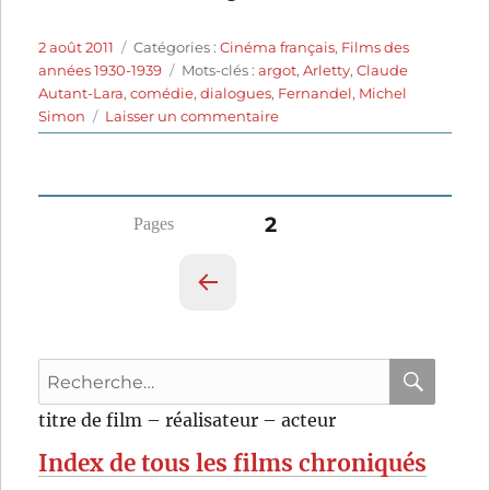
Publié
Catégories
2 août 2011
Catégories :
Cinéma français
,
Films des
le
Étiquettes
années 1930-1939
Mots-clés :
argot
,
Arletty
,
Claude
Autant-Lara
,
comédie
,
dialogues
,
Fernandel
,
Michel
sur
Simon
Laisser un commentaire
Fric-
Frac
(1939)
de
Pagination
PAGE
2
Maurice
Lehmann
des
et
Claude
PAG
publications
Autant-
E
Lara
PRÉ
Recherche
CÉD
pour
ENT
RECHER
OK
titre de film – réalisateur – acteur
E
:
Index de tous les films chroniqués