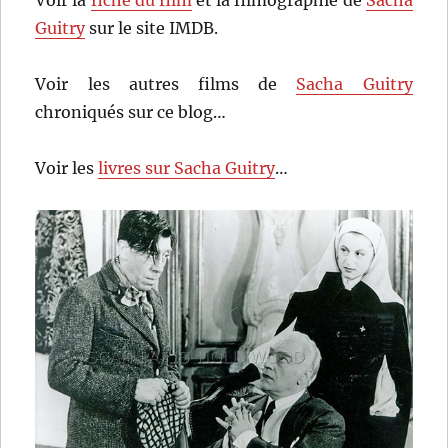
Voir la
fiche du film
et la filmographie de
Sacha
Guitry
sur le site IMDB.
Voir les autres films de
Sacha Guitry
chroniqués sur ce blog…
Voir les
livres sur Sacha Guitry
…