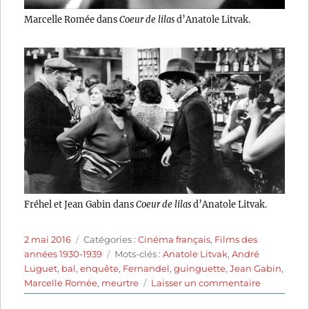
Marcelle Romée dans
Coeur de lilas
d’Anatole Litvak.
Fréhel et Jean Gabin dans
Coeur de lilas
d’Anatole Litvak.
Publié
Catégories
2 mai 2016
Catégories :
Cinéma français
,
Films des
le
Étiquettes
années 1930-1939
Mots-clés :
Anatole Litvak
,
André
Luguet
,
bal
,
enquête
,
Fernandel
,
guinguette
,
Jean Gabin
,
sur
Marcelle Romée
,
meurtre
Laisser un commentaire
Coeur