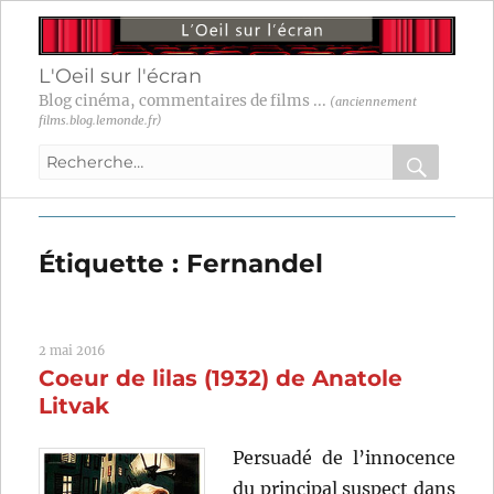
L'Oeil sur l'écran
Blog cinéma, commentaires de films ...
(anciennement
films.blog.lemonde.fr)
Recherche
pour
RECHER
OK
:
Étiquette :
Fernandel
2 mai 2016
Coeur de lilas (1932) de Anatole
Litvak
Persuadé de l’innocence
du principal suspect dans