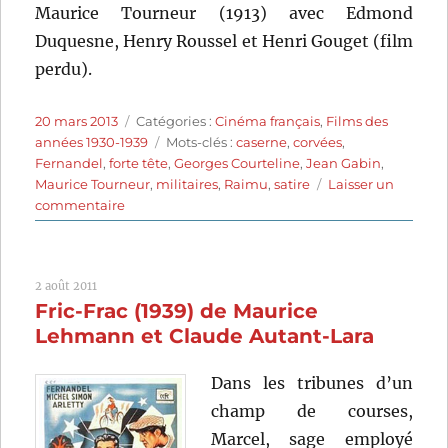
Maurice Tourneur (1913) avec Edmond
Duquesne, Henry Roussel et Henri Gouget (film
perdu).
Publié
Catégories
20 mars 2013
Catégories :
Cinéma français
,
Films des
le
Étiquettes
années 1930-1939
Mots-clés :
caserne
,
corvées
,
Fernandel
,
forte tête
,
Georges Courteline
,
Jean Gabin
,
Maurice Tourneur
,
militaires
,
Raimu
,
satire
Laisser un
sur
commentaire
Les
Gaîtés
de
2 août 2011
l’escadron
Fric-Frac (1939) de Maurice
(1932)
de
Lehmann et Claude Autant-Lara
Maurice
Tourneur
Dans les tribunes d’un
champ de courses,
Marcel, sage employé