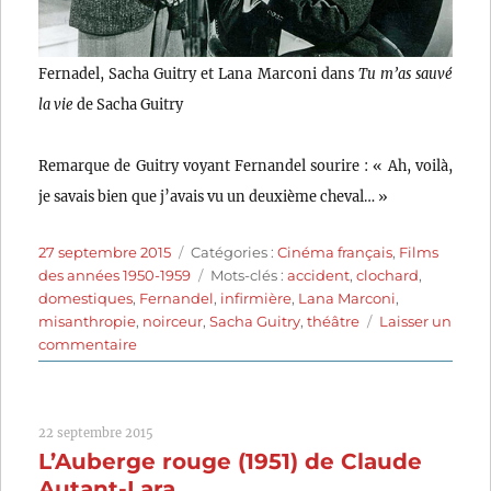
Fernadel, Sacha Guitry et Lana Marconi dans
Tu m’as sauvé
la vie
de Sacha Guitry
Remarque de Guitry voyant Fernandel sourire : « Ah, voilà,
je savais bien que j’avais vu un deuxième cheval… »
Publié
Catégories
27 septembre 2015
Catégories :
Cinéma français
,
Films
le
Étiquettes
des années 1950-1959
Mots-clés :
accident
,
clochard
,
domestiques
,
Fernandel
,
infirmière
,
Lana Marconi
,
misanthropie
,
noirceur
,
Sacha Guitry
,
théâtre
Laisser un
sur
commentaire
Tu
m’as
sauvé
22 septembre 2015
la
L’Auberge rouge (1951) de Claude
vie
(1950)
Autant-Lara