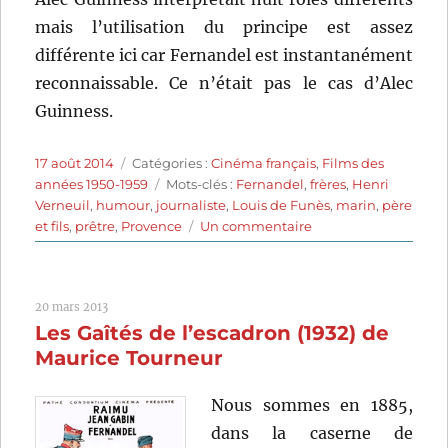
mais l’utilisation du principe est assez
différente ici car Fernandel est instantanément
reconnaissable. Ce n’était pas le cas d’Alec
Guinness.
Publié
Catégories
17 août 2014
Catégories :
Cinéma français
,
Films des
le
Étiquettes
années 1950-1959
Mots-clés :
Fernandel
,
frères
,
Henri
Verneuil
,
humour
,
journaliste
,
Louis de Funès
,
marin
,
père
sur
et fils
,
prêtre
,
Provence
Un commentaire
Le
mouton
à
20 mars 2013
cinq
Les Gaîtés de l’escadron (1932) de
pattes
(1954)
Maurice Tourneur
de
Henri
Nous sommes en 1885,
Verneuil
dans la caserne de