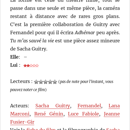
La forme est celle du théâtre filmé, tout se
passe dans une seule et même pièce, la caméra
restant à distance avec de rares gros plans.
C’est la première collaboration de Guitry avec
Fernandel pour qui il écrira
Adhémar
peu après.
Tu m’as sauvé la vie
est une pièce assez mineure
de Sacha Guitry.
Elle
:
–
Lui
:
Lecteurs :
(
pas de note pour l'instant, vous
pouvez noter ce film
)
Acteurs:
Sacha Guitry
,
Fernandel
,
Lana
Marconi
,
René Génin
,
Luce Fabiole
,
Jeanne
Fusier-Gir