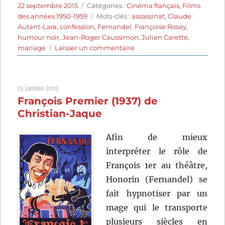
Publié
Catégories
22 septembre 2015
Catégories :
Cinéma français
,
Films
le
Étiquettes
des années 1950-1959
Mots-clés :
assassinat
,
Claude
Autant-Lara
,
confession
,
Fernandel
,
Françoise Rosay
,
humour noir
,
Jean-Roger Caussimon
,
Julien Carette
,
sur
mariage
Laisser un commentaire
L’Auberge
rouge
(1951)
15 janvier 2015
de
François Premier (1937) de
Claude
Autant-
Christian-Jaque
Lara
Afin de mieux
interpréter le rôle de
François 1er au théâtre,
Honorin (Fernandel) se
fait hypnotiser par un
mage qui le transporte
plusieurs siècles en