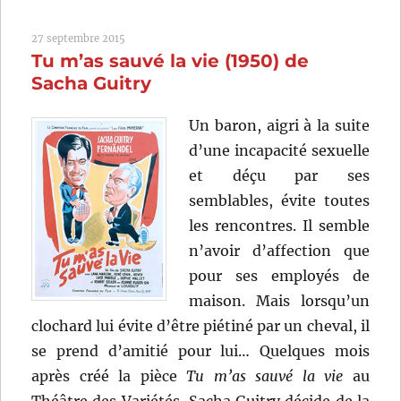
de
lilas
27 septembre 2015
(1932)
Tu m’as sauvé la vie (1950) de
de
Anatole
Sacha Guitry
Litvak
Un baron, aigri à la suite
d’une incapacité sexuelle
et déçu par ses
semblables, évite toutes
les rencontres. Il semble
n’avoir d’affection que
pour ses employés de
maison. Mais lorsqu’un
clochard lui évite d’être piétiné par un cheval, il
se prend d’amitié pour lui… Quelques mois
après créé la pièce
Tu m’as sauvé la vie
au