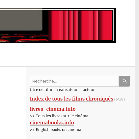
Recherche
pour
RECHE
OK
titre de film – réalisateur – acteur
:
Index de tous les films chroniqués
(6381)
livres-cinema.info
>> Tous les livres sur le cinéma
cinemabooks.info
>> English books on cinema