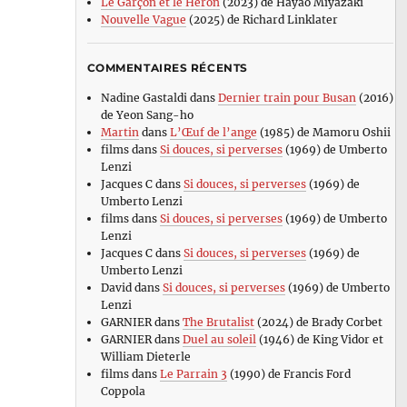
Le Garçon et le Héron
(2023) de Hayao Miyazaki
Nouvelle Vague
(2025) de Richard Linklater
COMMENTAIRES RÉCENTS
Nadine Gastaldi
dans
Dernier train pour Busan
(2016)
de Yeon Sang-ho
Martin
dans
L’Œuf de l’ange
(1985) de Mamoru Oshii
films
dans
Si douces, si perverses
(1969) de Umberto
Lenzi
Jacques C
dans
Si douces, si perverses
(1969) de
Umberto Lenzi
films
dans
Si douces, si perverses
(1969) de Umberto
Lenzi
Jacques C
dans
Si douces, si perverses
(1969) de
Umberto Lenzi
David
dans
Si douces, si perverses
(1969) de Umberto
Lenzi
GARNIER
dans
The Brutalist
(2024) de Brady Corbet
GARNIER
dans
Duel au soleil
(1946) de King Vidor et
William Dieterle
films
dans
Le Parrain 3
(1990) de Francis Ford
Coppola