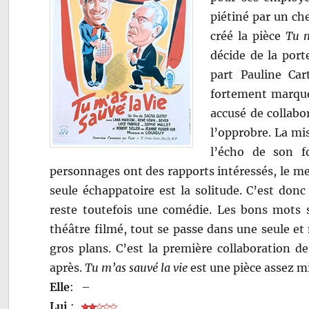
piétiné par un ch
créé la pièce
Tu m
décide de la port
part Pauline Car
fortement marqué
accusé de collabo
l’opprobre. La mi
l’écho de son f
personnages ont des rapports intéressés, le me
seule échappatoire est la solitude. C’est don
reste toutefois une comédie. Les bons mots s
théâtre filmé, tout se passe dans une seule et
gros plans. C’est la première collaboration d
après.
Tu m’as sauvé la vie
est une pièce assez m
Elle
:
–
Lui
: