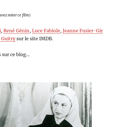
uvez noter ce film
)
i
,
René Génin
,
Luce Fabiole
,
Jeanne Fusier-Gir
 Guitry
sur le site IMDB.
 sur ce blog…