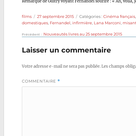
Remarque de Guitry voyant Fernandel sourire : « Ah, voilà, 
Auteur
Publié
Catégories
films
27 septembre 2015
Catégories :
Cinéma français
le
domestiques
,
Fernandel
,
infirmière
,
Lana Marconi
,
misan
Publication
Nouveautés livres au 25 septembre 2015
Navigation
Précédent
précédente :
de
Laisser un commentaire
l’article
Votre adresse e-mail ne sera pas publiée.
Les champs obliga
COMMENTAIRE
*