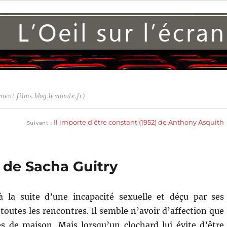
ment films.blog.lemonde.fr)
Publication
suivante :
Il importe d’être constant (1952) de Anthony Asquith
Suivant
) de Sacha Guitry
à la suite d’une incapacité sexuelle et déçu par ses
toutes les rencontres. Il semble n’avoir d’affection que
s de maison. Mais lorsqu’un clochard lui évite d’être