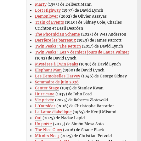
Marty
(1955) de Delbert Mann
Lost Highway
(1997) de David Lynch
Demonlover
(2002) de Olivier Assayas
Train of Events
(1949) de Sidney Cole, Charles
Crichton et Basil Dearden
The Phoenician Scheme
(2025) de Wes Anderson
Derrière les barreaux
(1929) de James Parrott
Twin Peaks : The Return
(2017) de David Lynch
Twin Peaks : Les 7 derniers jours de Laura Palmer
(1992) de David Lynch
Mystères à Twin Peaks
(1990) de David Lynch
Elephant Man
(1980) de David Lynch
Les Demoiselles Harvey
(1946) de George Sidney
Sommaire de juin 2026
Center Stage
(1991) de Stanley Kwan
Hurricane
(1937) de John Ford
Vie privée
(2025) de Rebecca Zlotowski
L’Outsider
(2016) de Christophe Barratier
La Lame diabolique
(1965) de Kenji Misumi
Oui
(2025) de Nadav Lapid
Un poète
(2025) de Simón Mesa Soto
The Nice Guys
(2016) de Shane Black
Miroirs No. 3
(2025) de Christian Petzold