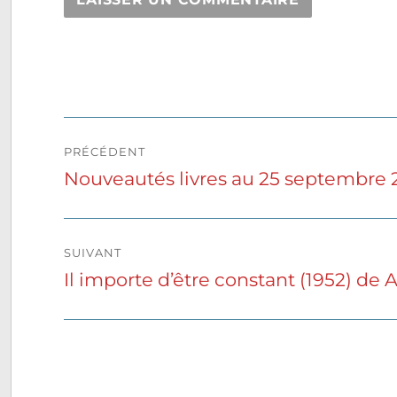
Navigation
PRÉCÉDENT
de
Nouveautés livres au 25 septembre 
Publication
précédente :
l’article
SUIVANT
Il importe d’être constant (1952) de
Publication
suivante :