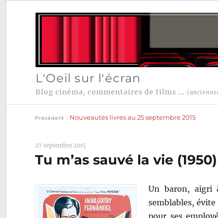
L'Oeil sur l'écran
Blog cinéma, commentaires de films ...
(ancienne
Publication
Navigation
précédente :
Nouveautés livres au 25 septembre 2015
Précédent
de
l’article
27 septembre 2015
Tu m’as sauvé la vie (1950
Un baron, aigri 
semblables, évite 
pour ses employé