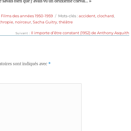
je savais bien que j’avais vu un deuxième cheval… »
Étiquettes
,
Films des années 1950-1959
Mots-clés :
accident
,
clochard
,
thropie
,
noirceur
,
Sacha Guitry
,
théâtre
Publication
Il importe d’être constant (1952) de Anthony Asquith
Suivant
suivante :
toires sont indiqués avec
*