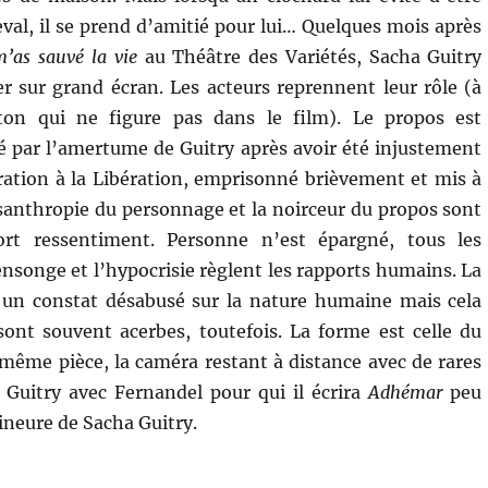
eval, il se prend d’amitié pour lui… Quelques mois après
’as sauvé la vie
au Théâtre des Variétés, Sacha Guitry
er sur grand écran. Les acteurs reprennent leur rôle (à
ton qui ne figure pas dans le film). Le propos est
 par l’amertume de Guitry après avoir été injustement
ration à la Libération, emprisonné brièvement et mis à
santhropie du personnage et la noirceur du propos sont
ort ressentiment. Personne n’est épargné, tous les
nsonge et l’hypocrisie règlent les rapports humains. La
c un constat désabusé sur la nature humaine mais cela
ont souvent acerbes, toutefois. La forme est celle du
 même pièce, la caméra restant à distance avec de rares
e Guitry avec Fernandel pour qui il écrira
Adhémar
peu
ineure de Sacha Guitry.