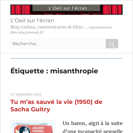
L'Oeil sur l'écran
Blog cinéma, commentaires de films ...
(anciennement
films.blog.lemonde.fr)
Recherche
pour
RECHER
OK
:
Étiquette :
misanthropie
27 septembre 2015
Tu m’as sauvé la vie (1950) de
Sacha Guitry
Un baron, aigri à la suite
d’une incapacité sexuelle