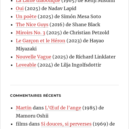
La Lame diabolique
(1965) de Kenji Misumi
Oui
(2025) de Nadav Lapid
Un poète
(2025) de Simón Mesa Soto
The Nice Guys
(2016) de Shane Black
Miroirs No. 3
(2025) de Christian Petzold
Le Garçon et le Héron
(2023) de Hayao
Miyazaki
Nouvelle Vague
(2025) de Richard Linklater
Loveable
(2024) de Lilja Ingolfsdottir
COMMENTAIRES RÉCENTS
Martin
dans
L’Œuf de l’ange
(1985) de
Mamoru Oshii
films
dans
Si douces, si perverses
(1969) de