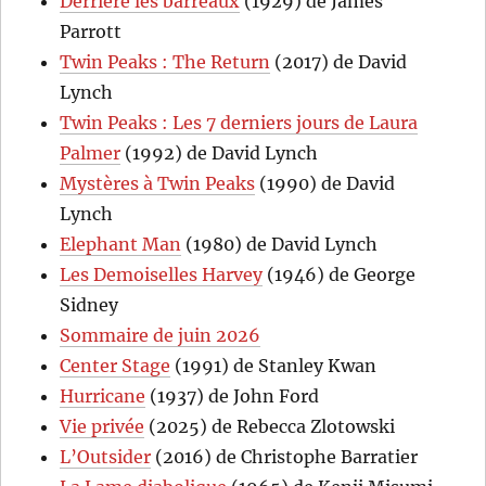
Derrière les barreaux
(1929) de James
Parrott
Twin Peaks : The Return
(2017) de David
Lynch
Twin Peaks : Les 7 derniers jours de Laura
Palmer
(1992) de David Lynch
Mystères à Twin Peaks
(1990) de David
Lynch
Elephant Man
(1980) de David Lynch
Les Demoiselles Harvey
(1946) de George
Sidney
Sommaire de juin 2026
Center Stage
(1991) de Stanley Kwan
Hurricane
(1937) de John Ford
Vie privée
(2025) de Rebecca Zlotowski
L’Outsider
(2016) de Christophe Barratier