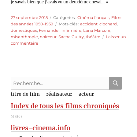
je savais bien que j’avais vu un deuxième cheval… »
Publié
Catégories
27 septembre 2015
Catégories :
Cinéma français
,
Films
le
Étiquettes
des années 1950-1959
Mots-clés :
accident
,
clochard
,
domestiques
,
Fernandel
,
infirmière
,
Lana Marconi
,
misanthropie
,
noirceur
,
Sacha Guitry
,
théâtre
Laisser un
sur
commentaire
Tu
m’as
sauvé
la
vie
Recherche
(1950)
de
pour
RECHER
OK
titre de film – réalisateur – acteur
Sacha
:
Guitry
Index de tous les films chroniqués
(6380)
livres-cinema.info