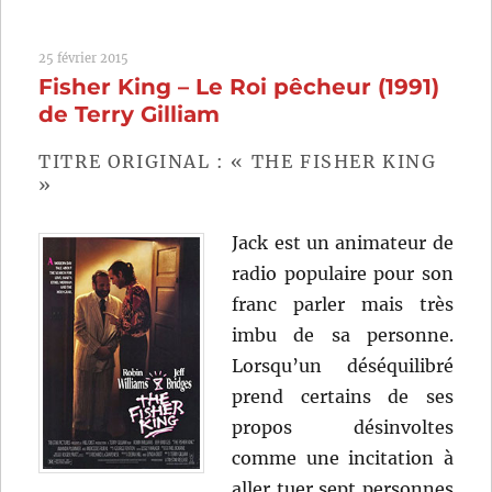
m’as
sauvé
25 février 2015
la
Fisher King – Le Roi pêcheur (1991)
vie
(1950)
de Terry Gilliam
de
Sacha
TITRE ORIGINAL : « THE FISHER KING
Guitry
»
Jack est un animateur de
radio populaire pour son
franc parler mais très
imbu de sa personne.
Lorsqu’un déséquilibré
prend certains de ses
propos désinvoltes
comme une incitation à
aller tuer sept personnes