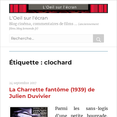
L'Oeil sur l'écran
Blog cinéma, commentaires de films ...
(anciennement
films.blog.lemonde.fr)
Recherche
pour
RECHER
OK
:
Étiquette :
clochard
24 septembre 2017
La Charrette fantôme (1939) de
Julien Duvivier
Parmi les sans-logis
d’une petite bourgade,