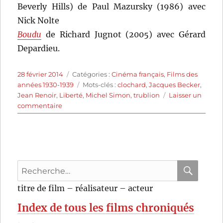
Beverly Hills) de Paul Mazursky (1986) avec
Nick Nolte
Boudu
de Richard Jugnot (2005) avec Gérard
Depardieu.
Publié
Catégories
28 février 2014
Catégories :
Cinéma français
,
Films des
le
Étiquettes
années 1930-1939
Mots-clés :
clochard
,
Jacques Becker
,
Jean Renoir
,
Liberté
,
Michel Simon
,
trublion
Laisser un
sur
commentaire
Boudu
sauvé
des
eaux
(1932)
Recherche
de
Jean
pour
RECHER
OK
titre de film – réalisateur – acteur
Renoir
:
Index de tous les films chroniqués