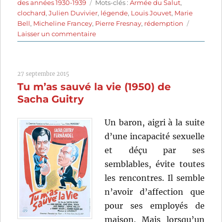
le
Étiquettes
des années 1930-1939
Mots-clés :
Armée du Salut
,
clochard
,
Julien Duvivier
,
légende
,
Louis Jouvet
,
Marie
Bell
,
Micheline Francey
,
Pierre Fresnay
,
rédemption
sur
Laisser un commentaire
La
Charrette
fantôme
27 septembre 2015
(1939)
Tu m’as sauvé la vie (1950) de
de
Julien
Sacha Guitry
Duvivier
Un baron, aigri à la suite
d’une incapacité sexuelle
et déçu par ses
semblables, évite toutes
les rencontres. Il semble
n’avoir d’affection que
pour ses employés de
maison. Mais lorsqu’un