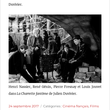
Duvivier.
Henri Nassier, René Génin, Pierre Fresnay et Louis Jouvet
dans
La Charrette fantôme
de Julien Duvivier.
Publié
Catégories
24 septembre 2017
Catégories :
Cinéma français
,
Films