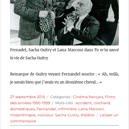
Fernadel, Sacha Guitry et Lana Marconi dans
Tu m’as sauvé
la vie
de Sacha Guitry
Remarque de Guitry voyant Fernandel sourire : « Ah, voilà,
je savais bien que j’avais vu un deuxième cheval… »
Publié
Catégories
27 septembre 2015
Catégories :
Cinéma français
,
Films
le
Étiquettes
des années 1950-1959
Mots-clés :
accident
,
clochard
,
domestiques
,
Fernandel
,
infirmière
,
Lana Marconi
,
misanthropie
,
noirceur
,
Sacha Guitry
,
théâtre
Laisser un
sur
commentaire
Tu