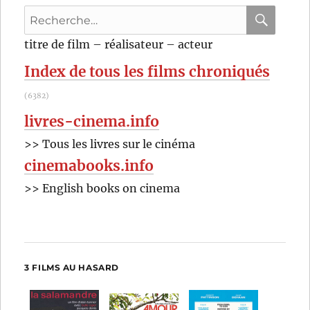
Michal
Recherche
Waszynski
pour
RECHER
OK
titre de film – réalisateur – acteur
:
Index de tous les films chroniqués
(6382)
livres-cinema.info
>> Tous les livres sur le cinéma
cinemabooks.info
>> English books on cinema
3 FILMS AU HASARD