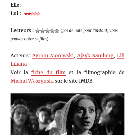
Elle
:
–
Lui
:
Lecteurs :
(
pas de note pour l'instant, vous
pouvez noter ce film
)
Acteurs:
Avrom Morewski
,
Ajzyk Samberg
,
Lili
Liliana
Voir la
fiche du film
et la filmographie de
Michal Waszynski
sur le site IMDB.