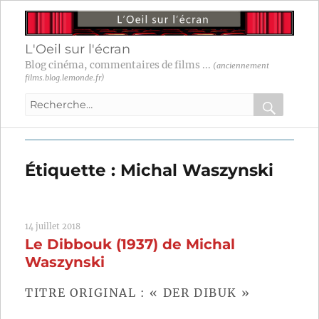
L'Oeil sur l'écran
Blog cinéma, commentaires de films ...
(anciennement
films.blog.lemonde.fr)
Recherche
pour
RECHER
OK
:
Étiquette :
Michal Waszynski
14 juillet 2018
Le Dibbouk (1937) de Michal
Waszynski
TITRE ORIGINAL : « DER DIBUK »