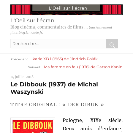
L'Oeil sur l'écran
Blog cinéma, commentaires de films ...
(anciennement
films.blog.lemonde.fr)
Recherche
pour
RECHER
OK
Publication
Navigation
Ikarie XB 1 (1963) de Jindrich Polák
:
Précédent
précédente :
Publication
Ma femme en feu (1938) de Garson Kanin
Suivant
suivante :
de
14 juillet 2018
l’article
Le Dibbouk (1937) de Michal
Waszynski
TITRE ORIGINAL : « DER DIBUK »
Pologne, XIXe siècle.
Deux amis d’enfance,