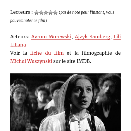
Lecteurs :
(
pas de note pour l'instant, vous
pouvez noter ce film
)
Acteurs:
Avrom Morewski
,
Ajzyk Samberg
,
Lili
Liliana
Voir la
fiche du film
et la filmographie de
Michal Waszynski
sur le site IMDB.