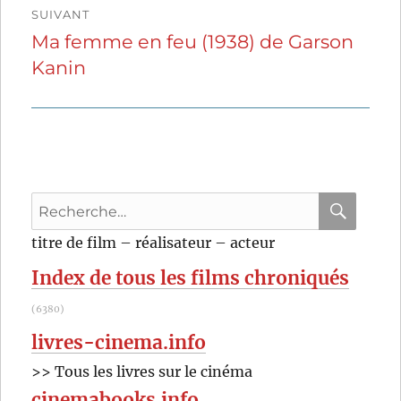
SUIVANT
Ma femme en feu (1938) de Garson
Publication
Kanin
suivante :
Recherche
pour
RECHER
OK
titre de film – réalisateur – acteur
:
Index de tous les films chroniqués
(6380)
livres-cinema.info
>> Tous les livres sur le cinéma
cinemabooks.info