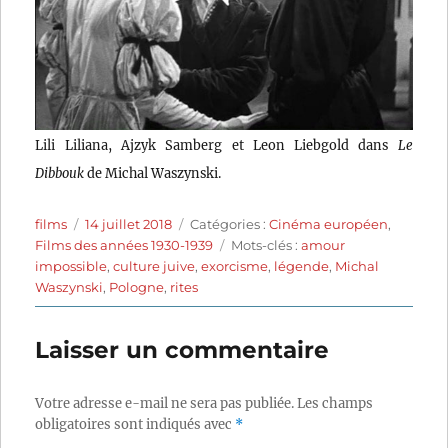
Lili Liliana, Ajzyk Samberg et Leon Liebgold dans
Le
Dibbouk
de Michal Waszynski.
Auteur
Publié
Catégories
films
14 juillet 2018
Catégories :
Cinéma européen
,
le
Étiquettes
Films des années 1930-1939
Mots-clés :
amour
impossible
,
culture juive
,
exorcisme
,
légende
,
Michal
Waszynski
,
Pologne
,
rites
Laisser un commentaire
Votre adresse e-mail ne sera pas publiée.
Les champs
obligatoires sont indiqués avec
*