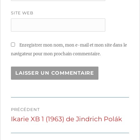
SITE WEB
Enregistrer mon nom, mon e-mail et mon site dans le
navigateur pour mon prochain commentaire.
Navigation
PRÉCÉDENT
de
Ikarie XB 1 (1963) de Jindrich Polák
Publication
précédente :
l’article