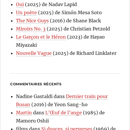
Oui
(2025) de Nadav Lapid
Un poète
(2025) de Simón Mesa Soto
The Nice Guys
(2016) de Shane Black
Miroirs No. 3
(2025) de Christian Petzold
Le Garçon et le Héron
(2023) de Hayao
Miyazaki
Nouvelle Vague
(2025) de Richard Linklater
COMMENTAIRES RÉCENTS
Nadine Gastaldi
dans
Dernier train pour
Busan
(2016) de Yeon Sang-ho
Martin
dans
L’Œuf de l’ange
(1985) de
Mamoru Oshii
films
dans
Si douces, si perverses
(1969) de