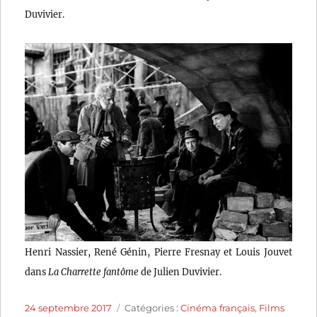
Duvivier.
Henri Nassier, René Génin, Pierre Fresnay et Louis Jouvet
dans
La Charrette fantôme
de Julien Duvivier.
Publié
Catégories
24 septembre 2017
Catégories :
Cinéma français
,
Films