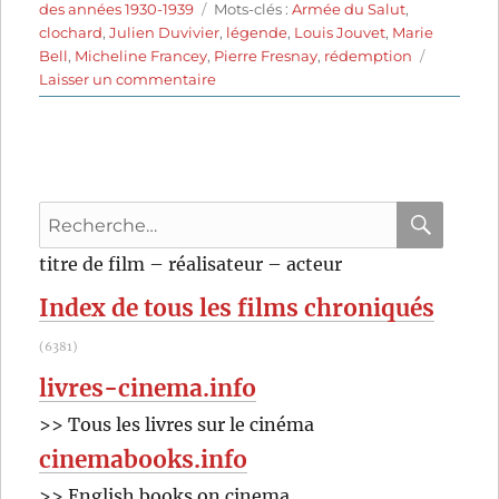
le
Étiquettes
des années 1930-1939
Mots-clés :
Armée du Salut
,
clochard
,
Julien Duvivier
,
légende
,
Louis Jouvet
,
Marie
Bell
,
Micheline Francey
,
Pierre Fresnay
,
rédemption
sur
Laisser un commentaire
La
Charrette
fantôme
(1939)
de
Recherche
Julien
Duvivier
pour
RECHER
OK
titre de film – réalisateur – acteur
:
Index de tous les films chroniqués
(6381)
livres-cinema.info
>> Tous les livres sur le cinéma
cinemabooks.info
>> English books on cinema