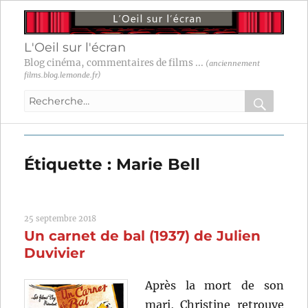
L'Oeil sur l'écran
Blog cinéma, commentaires de films ...
(anciennement
films.blog.lemonde.fr)
Recherche
pour
RECHER
OK
:
Étiquette :
Marie Bell
25 septembre 2018
Un carnet de bal (1937) de Julien
Duvivier
Après la mort de son
mari, Christine retrouve