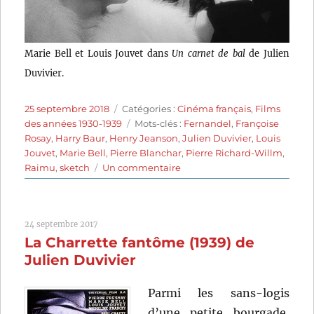
Marie Bell et Louis Jouvet dans
Un carnet de bal
de Julien
Duvivier.
Publié
Catégories
25 septembre 2018
Catégories :
Cinéma français
,
Films
le
Étiquettes
des années 1930-1939
Mots-clés :
Fernandel
,
Françoise
Rosay
,
Harry Baur
,
Henry Jeanson
,
Julien Duvivier
,
Louis
Jouvet
,
Marie Bell
,
Pierre Blanchar
,
Pierre Richard-Willm
,
sur
Raimu
,
sketch
Un commentaire
Un
carnet
de
24 septembre 2017
bal
La Charrette fantôme (1939) de
(1937)
de
Julien Duvivier
Julien
Duvivier
Parmi les sans-logis
d’une petite bourgade,