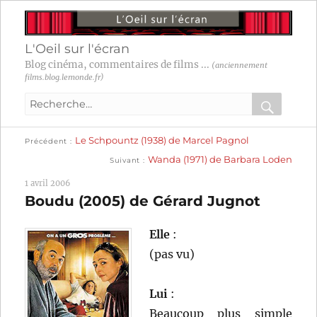
L'Oeil sur l'écran
Blog cinéma, commentaires de films ...
(anciennement
films.blog.lemonde.fr)
Recherche
pour
RECHER
OK
Publication
Navigation
Le Schpountz (1938) de Marcel Pagnol
:
Précédent
précédente :
Publication
Wanda (1971) de Barbara Loden
Suivant
suivante :
de
1 avril 2006
l’article
Boudu (2005) de Gérard Jugnot
Elle
:
(pas vu)
Lui
:
Beaucoup plus simple