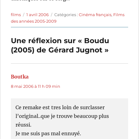
Auteur
Publié
Catégories
films
1 avril 2006
Catégories :
Cinéma français
,
Films
le
des années 2005-2009
Une réflexion sur « Boudu
(2005) de Gérard Jugnot »
Boutka
dit :
8 mai 2006 à 11 h 09 min
Ce remake est tres loin de surclasser
l’original..que je trouve beaucoup plus
réussi.
Je me suis pas mal ennuyé.