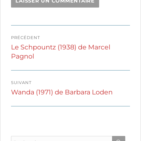
Navigation
PRÉCÉDENT
de
Le Schpountz (1938) de Marcel
Publication
Pagnol
précédente :
l’article
SUIVANT
Wanda (1971) de Barbara Loden
Publication
suivante :
Recherche