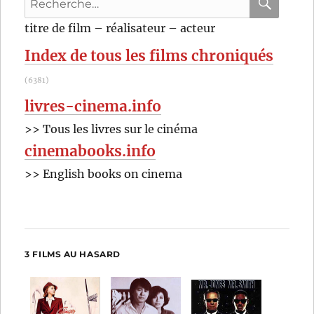
pour
RECHER
OK
titre de film – réalisateur – acteur
:
Index de tous les films chroniqués
(6381)
livres-cinema.info
>> Tous les livres sur le cinéma
cinemabooks.info
>> English books on cinema
3 FILMS AU HASARD