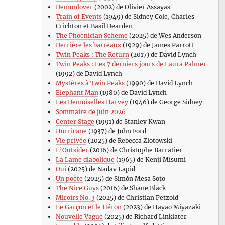
Demonlover
(2002) de Olivier Assayas
Train of Events
(1949) de Sidney Cole, Charles
Crichton et Basil Dearden
The Phoenician Scheme
(2025) de Wes Anderson
Derrière les barreaux
(1929) de James Parrott
Twin Peaks : The Return
(2017) de David Lynch
Twin Peaks : Les 7 derniers jours de Laura Palmer
(1992) de David Lynch
Mystères à Twin Peaks
(1990) de David Lynch
Elephant Man
(1980) de David Lynch
Les Demoiselles Harvey
(1946) de George Sidney
Sommaire de juin 2026
Center Stage
(1991) de Stanley Kwan
Hurricane
(1937) de John Ford
Vie privée
(2025) de Rebecca Zlotowski
L’Outsider
(2016) de Christophe Barratier
La Lame diabolique
(1965) de Kenji Misumi
Oui
(2025) de Nadav Lapid
Un poète
(2025) de Simón Mesa Soto
The Nice Guys
(2016) de Shane Black
Miroirs No. 3
(2025) de Christian Petzold
Le Garçon et le Héron
(2023) de Hayao Miyazaki
Nouvelle Vague
(2025) de Richard Linklater