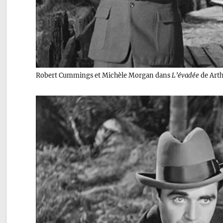
Robert Cummings et Michèle Morgan dans
L’évadée
de Arth