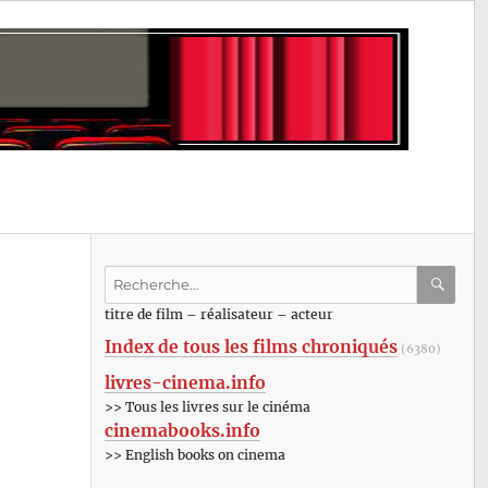
Recherche
pour
RECHE
OK
titre de film – réalisateur – acteur
:
Index de tous les films chroniqués
(6380)
livres-cinema.info
>> Tous les livres sur le cinéma
cinemabooks.info
>> English books on cinema