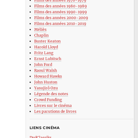
Films des années 1970-1979
Films des années 1980-1989
Films des années 1990-1999
Films des années 2000-2009
Films des années 2010-2019
Méliès
Chaplin
Buster Keaton
Harold Lloyd
Fritz Lang
Ernst Lubitsch
John Ford
Raoul Walsh
Howard Hawks
John Huston
Yasujirô Ozu
Légende des notes
Crowd Funding
Livres sur le cinéma
Les parutions de livres
LIENS CINÉMA
DvdClassiks