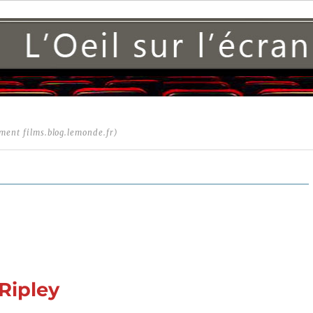
ment films.blog.lemonde.fr)
Ripley