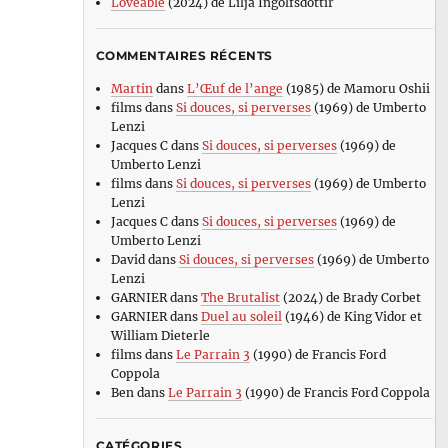
Loveable
(2024) de Lilja Ingolfsdottir
COMMENTAIRES RÉCENTS
Martin
dans
L’Œuf de l’ange
(1985) de Mamoru Oshii
films
dans
Si douces, si perverses
(1969) de Umberto
Lenzi
Jacques C
dans
Si douces, si perverses
(1969) de
Umberto Lenzi
films
dans
Si douces, si perverses
(1969) de Umberto
Lenzi
Jacques C
dans
Si douces, si perverses
(1969) de
Umberto Lenzi
David
dans
Si douces, si perverses
(1969) de Umberto
Lenzi
GARNIER
dans
The Brutalist
(2024) de Brady Corbet
GARNIER
dans
Duel au soleil
(1946) de King Vidor et
William Dieterle
films
dans
Le Parrain 3
(1990) de Francis Ford
Coppola
Ben
dans
Le Parrain 3
(1990) de Francis Ford Coppola
CATÉGORIES