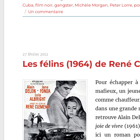
le
Cuba
,
film noir
,
gangster
,
Michèle Morgan
,
Peter Lorre
,
po
sur
Un commentaire
L’Évadée
(1946)
de
Arthur
Ripley
27 février 2012
Les félins (1964) de René
Pour échapper à 
mafieux, un jeune
comme chauffeur. 
dans une grande 
retrouve Alain De
joie de vivre
(1961)
ici un roman pol