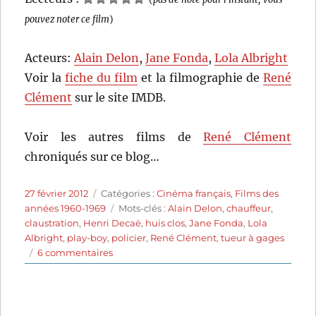
pouvez noter ce film
)
Acteurs:
Alain Delon
,
Jane Fonda
,
Lola Albright
Voir la
fiche du film
et la filmographie de
René
Clément
sur le site IMDB.
Voir les autres films de
René Clément
chroniqués sur ce blog…
Publié
Catégories
27 février 2012
Catégories :
Cinéma français
,
Films des
le
Étiquettes
années 1960-1969
Mots-clés :
Alain Delon
,
chauffeur
,
claustration
,
Henri Decaë
,
huis clos
,
Jane Fonda
,
Lola
Albright
,
play-boy
,
policier
,
René Clément
,
tueur à gages
sur
6 commentaires
Les
félins
(1964)
de