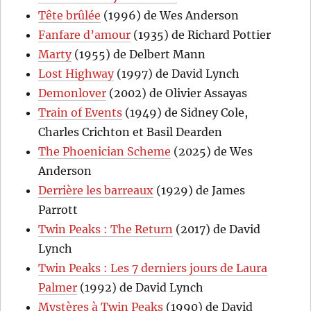
Tête brûlée
(1996) de Wes Anderson
Fanfare d’amour
(1935) de Richard Pottier
Marty
(1955) de Delbert Mann
Lost Highway
(1997) de David Lynch
Demonlover
(2002) de Olivier Assayas
Train of Events
(1949) de Sidney Cole,
Charles Crichton et Basil Dearden
The Phoenician Scheme
(2025) de Wes
Anderson
Derrière les barreaux
(1929) de James
Parrott
Twin Peaks : The Return
(2017) de David
Lynch
Twin Peaks : Les 7 derniers jours de Laura
Palmer
(1992) de David Lynch
Mystères à Twin Peaks
(1990) de David