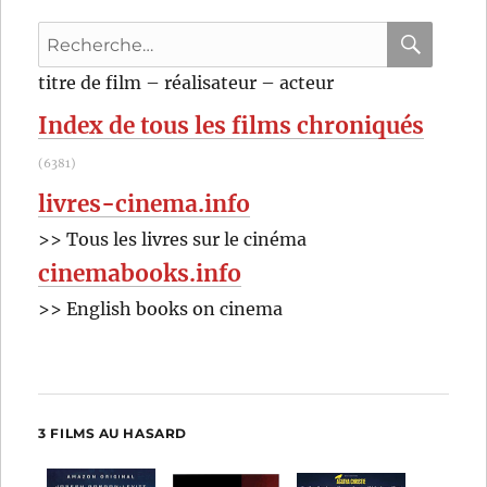
René
Recherche
Clément
pour
RECHER
OK
titre de film – réalisateur – acteur
:
Index de tous les films chroniqués
(6381)
livres-cinema.info
>> Tous les livres sur le cinéma
cinemabooks.info
>> English books on cinema
3 FILMS AU HASARD