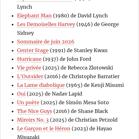
Lynch
Elephant Man
(1980) de David Lynch
Les Demoiselles Harvey
(1946) de George
Sidney
Sommaire de juin 2026
Center Stage
(1991) de Stanley Kwan
Hurricane
(1937) de John Ford
Vie privée
(2025) de Rebecca Zlotowski
L’Outsider
(2016) de Christophe Barratier
La Lame diabolique
(1965) de Kenji Misumi
Oui
(2025) de Nadav Lapid
Un poète
(2025) de Simón Mesa Soto
The Nice Guys
(2016) de Shane Black
Miroirs No. 3
(2025) de Christian Petzold
Le Garçon et le Héron
(2023) de Hayao
Miyazaki