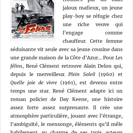
jaloux mafieux, un jeune
play-boy se réfugie chez
une riche veuve qui
l’engage comme
chauffeur. Cette femme
séduisante vit seule avec sa jeune cousine dans
une grande maison de la Côte d’Azur… Pour
Les
félins
, René Clément retrouve Alain Delon qui,
depuis le merveilleux
Plein Soleil
(1960) et
Quelle joie de vivre
(1961), est devenu entre
temps une star. René Clément adapte ici un
roman policier de Day Keene, une histoire
assez forte assez surprenante. Il crée une
atmosphère particulière, jouant avec l’étrange,
l’ambiguïté, le mensonge, éléments qu’il mêle
habilement au charme de ses trois acteurs