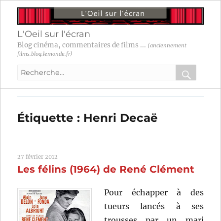
L'Oeil sur l'écran
Blog cinéma, commentaires de films ...
(anciennement
films.blog.lemonde.fr)
Recherche
pour
RECHER
OK
:
Étiquette :
Henri Decaë
27 février 2012
Les félins (1964) de René Clément
Pour échapper à des
tueurs lancés à ses
trousses par un mari