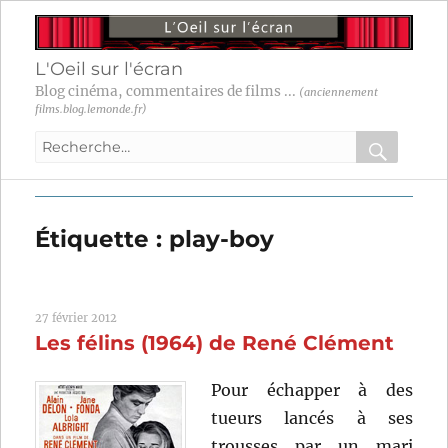
L'Oeil sur l'écran
Blog cinéma, commentaires de films ...
(anciennement
films.blog.lemonde.fr)
Recherche
pour
RECHER
OK
:
Étiquette :
play-boy
27 février 2012
Les félins (1964) de René Clément
Pour échapper à des
tueurs lancés à ses
trousses par un mari