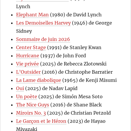
Lynch
Elephant Man
(1980) de David Lynch
Les Demoiselles Harvey
(1946) de George
Sidney
Sommaire de juin 2026
Center Stage
(1991) de Stanley Kwan
Hurricane
(1937) de John Ford
Vie privée
(2025) de Rebecca Zlotowski
L’Outsider
(2016) de Christophe Barratier
La Lame diabolique
(1965) de Kenji Misumi
Oui
(2025) de Nadav Lapid
Un poète
(2025) de Simón Mesa Soto
The Nice Guys
(2016) de Shane Black
Miroirs No. 3
(2025) de Christian Petzold
Le Garçon et le Héron
(2023) de Hayao
Miyazaki