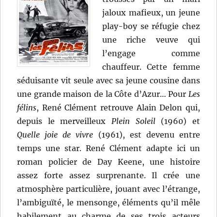
jaloux mafieux, un jeune
play-boy se réfugie chez
une riche veuve qui
l’engage comme
chauffeur. Cette femme
séduisante vit seule avec sa jeune cousine dans
une grande maison de la Côte d’Azur… Pour
Les
félins
, René Clément retrouve Alain Delon qui,
depuis le merveilleux
Plein Soleil
(1960) et
Quelle joie de vivre
(1961), est devenu entre
temps une star. René Clément adapte ici un
roman policier de Day Keene, une histoire
assez forte assez surprenante. Il crée une
atmosphère particulière, jouant avec l’étrange,
l’ambiguïté, le mensonge, éléments qu’il mêle
habilement au charme de ses trois acteurs