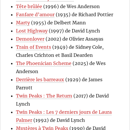
Tête brûlée
(1996) de Wes Anderson
Fanfare d’amour
(1935) de Richard Pottier
Marty
(1955) de Delbert Mann
Lost Highway
(1997) de David Lynch
Demonlover
(2002) de Olivier Assayas
Train of Events
(1949) de Sidney Cole,
Charles Crichton et Basil Dearden
The Phoenician Scheme
(2025) de Wes
Anderson
Derrière les barreaux
(1929) de James
Parrott
Twin Peaks : The Return
(2017) de David
Lynch
Twin Peaks : Les 7 derniers jours de Laura
Palmer
(1992) de David Lynch
Mystères à Twin Peaks
(1990) de David