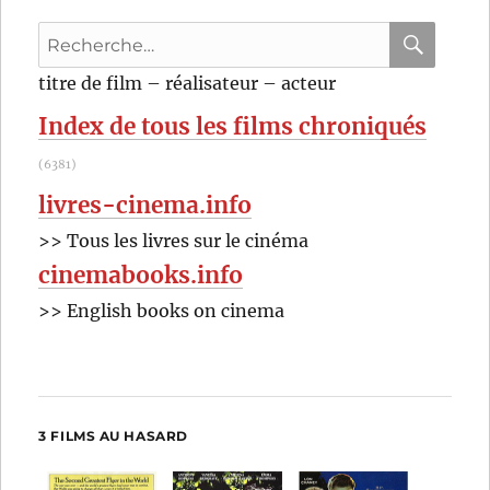
René
Recherche
Clément
pour
RECHER
OK
titre de film – réalisateur – acteur
:
Index de tous les films chroniqués
(6381)
livres-cinema.info
>> Tous les livres sur le cinéma
cinemabooks.info
>> English books on cinema
3 FILMS AU HASARD