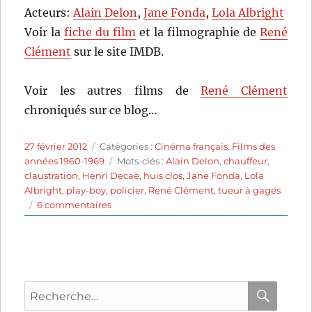
Acteurs:
Alain Delon
,
Jane Fonda
,
Lola Albright
Voir la
fiche du film
et la filmographie de
René
Clément
sur le site IMDB.
Voir les autres films de
René Clément
chroniqués sur ce blog…
Publié
Catégories
27 février 2012
Catégories :
Cinéma français
,
Films des
le
Étiquettes
années 1960-1969
Mots-clés :
Alain Delon
,
chauffeur
,
claustration
,
Henri Decaë
,
huis clos
,
Jane Fonda
,
Lola
Albright
,
play-boy
,
policier
,
René Clément
,
tueur à gages
sur
6 commentaires
Les
félins
(1964)
de
René
Recherche
Clément
pour