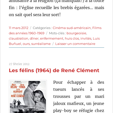
amusante à la religion (ça manquait!) à la toute
fin : l’église recueille les brebis égarées… mais
on sait quel sera leur sort!
Publié
Catégories
11 mars 2012
Catégories :
Cinéma sud-américain
,
Films
le
Étiquettes
des années 1960-1969
Mots-clés :
bourgeoisie
,
claustration
,
dîner
,
enfermement
,
huis clos
,
invités
,
Luis
sur
Buñuel
,
ours
,
surréalisme
Laisser un commentaire
L’ange
extermina
(1962)
27 février 2012
de
Les félins (1964) de René Clément
Luis
Buñuel
Pour échapper à des
tueurs lancés à ses
trousses par un mari
jaloux mafieux, un jeune
play-boy se réfugie chez