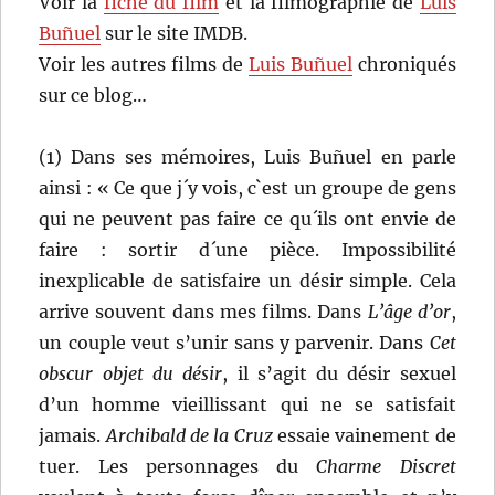
Voir la
fiche du film
et la filmographie de
Luis
Buñuel
sur le site IMDB.
Voir les autres films de
Luis Buñuel
chroniqués
sur ce blog…
(1) Dans ses mémoires, Luis Buñuel en parle
ainsi : « Ce que j´y vois, c`est un groupe de gens
qui ne peuvent pas faire ce qu´ils ont envie de
faire : sortir d´une pièce. Impossibilité
inexplicable de satisfaire un désir simple. Cela
arrive souvent dans mes films. Dans
L’âge d’or
,
un couple veut s’unir sans y parvenir. Dans
Cet
obscur objet du désir
, il s’agit du désir sexuel
d’un homme vieillissant qui ne se satisfait
jamais.
Archibald de la Cruz
essaie vainement de
tuer. Les personnages du
Charme Discret