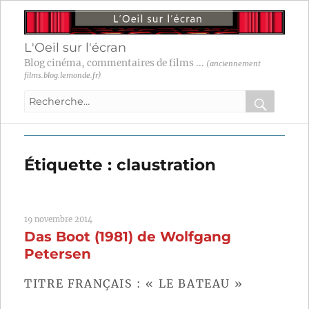
L'Oeil sur l'écran
Blog cinéma, commentaires de films ...
(anciennement
films.blog.lemonde.fr)
Recherche
pour
RECHER
OK
:
Étiquette :
claustration
19 novembre 2014
Das Boot (1981) de Wolfgang
Petersen
TITRE FRANÇAIS : « LE BATEAU »