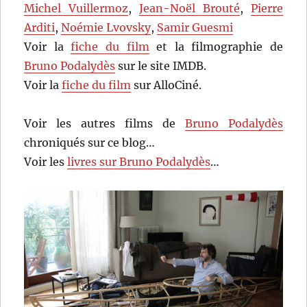
Michel Vuillermoz
,
Jean-Noël Brouté
,
Pierre
Arditi
,
Noémie Lvovsky
,
Samir Guesmi
Voir la
fiche du film
et la filmographie de
Bruno Podalydès
sur le site IMDB.
Voir la
fiche du film
sur AlloCiné.
Voir les autres films de
Bruno Podalydès
chroniqués sur ce blog…
Voir les
livres sur Bruno Podalydès
…