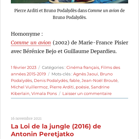
Pierre Arditi et Bruno Podalydès dans
Comme un avion
de
Bruno Podalydès.
Homonyme :
Comme un avion
(2002) de Marie-France Pisier
avec Bérénice Bejo et Guillaume Depardieu.
Publié
Catégories
1 février 2023
Catégories :
Cinéma français
,
Films des
le
Étiquettes
années 2015-2019
Mots-clés :
Agnès Jaoui
,
Bruno
Podalydès
,
Denis Podalydès
,
fable
,
Jean-Noël Brouté
,
Michel Vuillermoz
,
Pierre Arditi
,
poésie
,
Sandrine
sur
Kiberlain
,
Vimala Pons
Laisser un commentaire
Comme
un
avion
16 novembre 2021
(2015)
La Loi de la jungle (2016) de
de
Bruno
Antonin Peretjatko
Podalydès