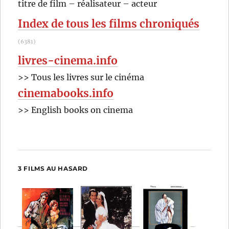
OK
titre de film – réalisateur – acteur
Antonin
:
Peretjatko
Index de tous les films chroniqués
(6381)
livres-cinema.info
>> Tous les livres sur le cinéma
cinemabooks.info
>> English books on cinema
3 FILMS AU HASARD