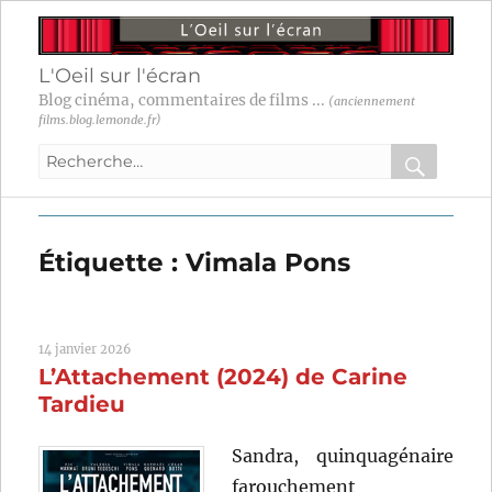
L'Oeil sur l'écran
Blog cinéma, commentaires de films ...
(anciennement
films.blog.lemonde.fr)
Recherche
pour
RECHER
OK
:
Étiquette :
Vimala Pons
14 janvier 2026
L’Attachement (2024) de Carine
Tardieu
Sandra, quinquagénaire
farouchement