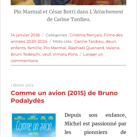
Pio Marmaï et César Botti dans
L’Attachement
de Carine Tardieu.
Publié
Catégories
14 janvier 2026
Catégories :
Cinéma français
,
Films des
le
Étiquettes
années 2020-2024
Mots-clés :
Carine Tardieu
,
deuil
,
enfants
,
famille
,
Pio Marmaï
,
Raphaël Quenard
,
Valeria
Bruni Tedeschi
,
veuf
,
Vimala Pons
Laisser un
sur
commentaire
L’Attachement
(2024)
de
1 février 2023
Carine
Comme un avion (2015) de Bruno
Tardieu
Podalydès
Depuis son enfance,
Michel est passionné par
les pionniers de