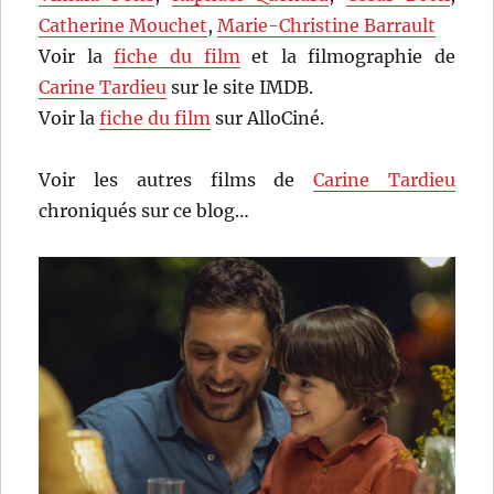
Catherine Mouchet
,
Marie-Christine Barrault
Voir la
fiche du film
et la filmographie de
Carine Tardieu
sur le site IMDB.
Voir la
fiche du film
sur AlloCiné.
Voir les autres films de
Carine Tardieu
chroniqués sur ce blog…