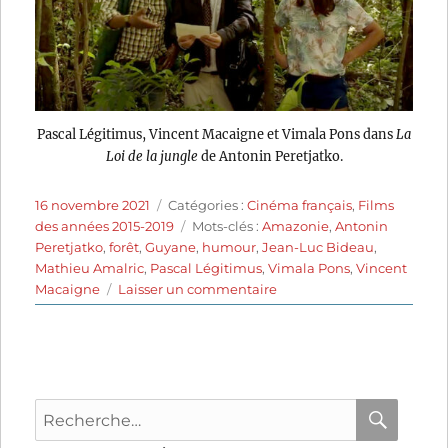
Pascal Légitimus, Vincent Macaigne et Vimala Pons dans
La
Loi de la jungle
de Antonin Peretjatko.
Publié
Catégories
16 novembre 2021
Catégories :
Cinéma français
,
Films
le
Étiquettes
des années 2015-2019
Mots-clés :
Amazonie
,
Antonin
Peretjatko
,
forêt
,
Guyane
,
humour
,
Jean-Luc Bideau
,
Mathieu Amalric
,
Pascal Légitimus
,
Vimala Pons
,
Vincent
sur
Macaigne
Laisser un commentaire
La
Loi
de
la
jungle
Recherche
(2016)
de
pour
RECHER