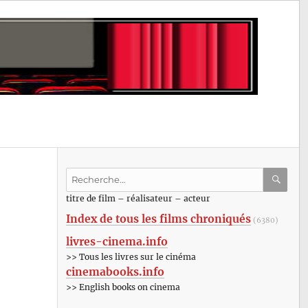
Recherche
pour
RECHE
OK
titre de film – réalisateur – acteur
:
Index de tous les films chroniqués
(6380)
livres-cinema.info
>> Tous les livres sur le cinéma
cinemabooks.info
>> English books on cinema