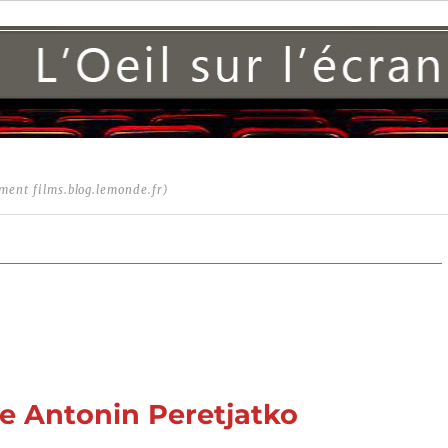
ment films.blog.lemonde.fr)
 de Antonin Peretjatko