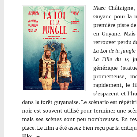
Marc Châtaigne,
Guyane pour la 
première piste de
en Guyane. Mais 
retrouver perdu d
La Loi de la jungle
La Fille du 14 jui
générique (statue
prometteuse, m
rapidement, le f
s’espacent et l’h
dans la forêt guyanaise. Le scénario est répétit
noir est souvent utilisé pour terminer une sc
mais ses scènes sont peu nombreuses. En re
place. Le film a été assez bien reçu par la critiqu
Elle
:
–