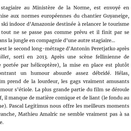
 stagiaire au Ministère de la Norme, est envoyé en
mise aux normes européennes du chantier Guyaneige,
 ski indoor d’Amazonie destinée à relancer le tourisme
tout ne se passe pas comme prévu et il finit par se
ans la jungle en compagnie d’une autre stagiaire…
est le second long-métrage d’Antonin Peretjatko après
llet
, sorti en 2013. Après une scène fellinienne de
 portée par hélicoptère), la mise en place est plutôt
ontrant un humour absurde assez débridé. Hélas,
ilm prend de la lourdeur, les gags vraiment amusants
umour s’étiole. La plus grande partie du film se déroule
if, il manque de matière comique et de liant (le fondu au
ène). Pascal Legitimus nous offre les meilleurs moments
vanche, Mathieu Amalric ne semble vraiment pas à sa
e.