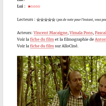
Lui
:
Lecteurs :
(
pas de note pour l'instant, vous po
Acteurs:
Vincent Macaigne
,
Vimala Pons
,
Pasca
Voir la
fiche du film
et la filmographie de
Anton
Voir la
fiche du film
sur AlloCiné.