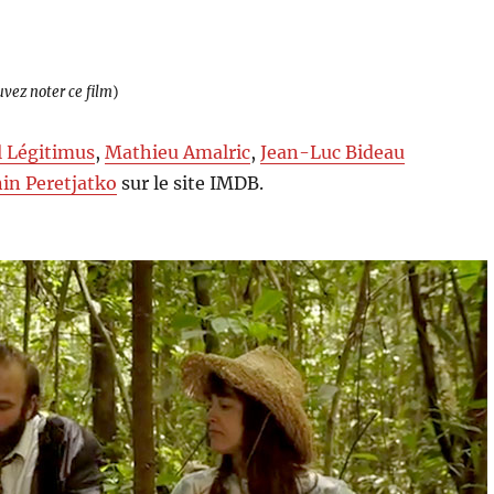
uvez noter ce film
)
l Légitimus
,
Mathieu Amalric
,
Jean-Luc Bideau
in Peretjatko
sur le site IMDB.