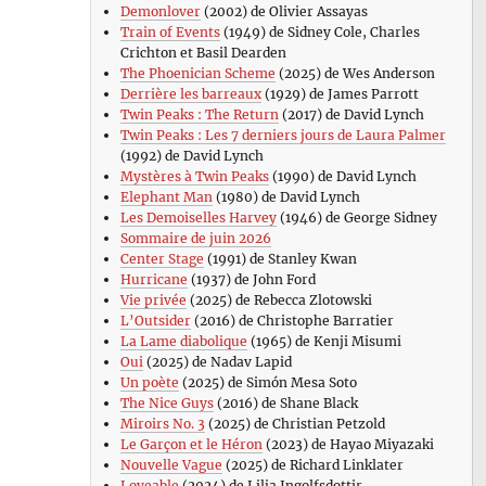
Demonlover
(2002) de Olivier Assayas
Train of Events
(1949) de Sidney Cole, Charles
Crichton et Basil Dearden
The Phoenician Scheme
(2025) de Wes Anderson
Derrière les barreaux
(1929) de James Parrott
Twin Peaks : The Return
(2017) de David Lynch
Twin Peaks : Les 7 derniers jours de Laura Palmer
(1992) de David Lynch
Mystères à Twin Peaks
(1990) de David Lynch
Elephant Man
(1980) de David Lynch
Les Demoiselles Harvey
(1946) de George Sidney
Sommaire de juin 2026
Center Stage
(1991) de Stanley Kwan
Hurricane
(1937) de John Ford
Vie privée
(2025) de Rebecca Zlotowski
L’Outsider
(2016) de Christophe Barratier
La Lame diabolique
(1965) de Kenji Misumi
Oui
(2025) de Nadav Lapid
Un poète
(2025) de Simón Mesa Soto
The Nice Guys
(2016) de Shane Black
Miroirs No. 3
(2025) de Christian Petzold
Le Garçon et le Héron
(2023) de Hayao Miyazaki
Nouvelle Vague
(2025) de Richard Linklater
Loveable
(2024) de Lilja Ingolfsdottir