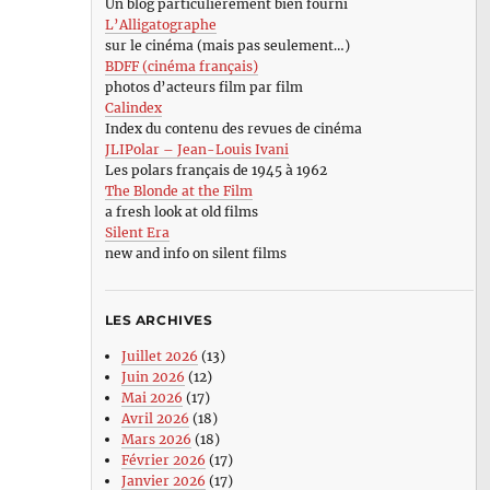
Un blog particulièrement bien fourni
L’Alligatographe
sur le cinéma (mais pas seulement…)
BDFF (cinéma français)
photos d’acteurs film par film
Calindex
Index du contenu des revues de cinéma
JLIPolar – Jean-Louis Ivani
Les polars français de 1945 à 1962
The Blonde at the Film
a fresh look at old films
Silent Era
new and info on silent films
LES ARCHIVES
Juillet 2026
(13)
Juin 2026
(12)
Mai 2026
(17)
Avril 2026
(18)
Mars 2026
(18)
Février 2026
(17)
Janvier 2026
(17)