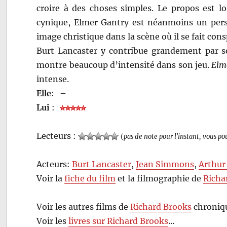
croire à des choses simples. Le propos est 
cynique, Elmer Gantry est néanmoins un per
image christique dans la scène où il se fait con
Burt Lancaster y contribue grandement par so
montre beaucoup d’intensité dans son jeu.
Elm
intense.
Elle
:
–
Lui
:
Lecteurs :
(
pas de note pour l'instant, vous po
Acteurs:
Burt Lancaster
,
Jean Simmons
,
Arthur
Voir la
fiche du film
et la filmographie de
Richa
Voir les autres films de
Richard Brooks
chroniqu
Voir les
livres sur Richard Brooks
…