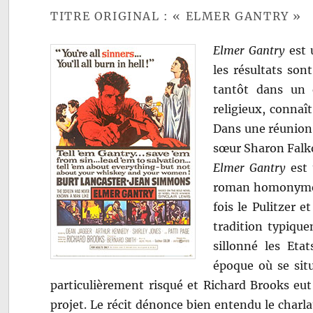
TITRE ORIGINAL : « ELMER GANTRY »
Elmer Gantry
est 
les résultats sont
tantôt dans un 
religieux, connaî
Dans une réunion é
sœur Sharon Falkon
Elmer Gantry
est 
roman homonyme de
fois le Pulitzer e
tradition typiqu
sillonné les Eta
époque où se si
particulièrement risqué et Richard Brooks eu
projet. Le récit dénonce bien entendu le charl