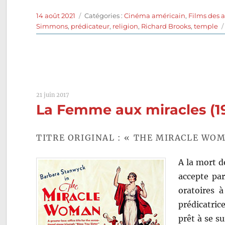
Publié
Catégories
14 août 2021
Catégories :
Cinéma américain
,
Films des 
le
Simmons
,
prédicateur
,
religion
,
Richard Brooks
,
temple
21 juin 2017
La Femme aux miracles (1
TITRE ORIGINAL : « THE MIRACLE WO
A la mort d
accepte par
oratoires 
prédicatric
prêt à se s