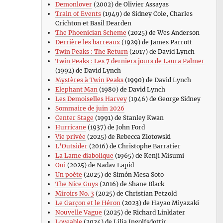
Demonlover
(2002) de Olivier Assayas
Train of Events
(1949) de Sidney Cole, Charles
Crichton et Basil Dearden
The Phoenician Scheme
(2025) de Wes Anderson
Derrière les barreaux
(1929) de James Parrott
Twin Peaks : The Return
(2017) de David Lynch
Twin Peaks : Les 7 derniers jours de Laura Palmer
(1992) de David Lynch
Mystères à Twin Peaks
(1990) de David Lynch
Elephant Man
(1980) de David Lynch
Les Demoiselles Harvey
(1946) de George Sidney
Sommaire de juin 2026
Center Stage
(1991) de Stanley Kwan
Hurricane
(1937) de John Ford
Vie privée
(2025) de Rebecca Zlotowski
L’Outsider
(2016) de Christophe Barratier
La Lame diabolique
(1965) de Kenji Misumi
Oui
(2025) de Nadav Lapid
Un poète
(2025) de Simón Mesa Soto
The Nice Guys
(2016) de Shane Black
Miroirs No. 3
(2025) de Christian Petzold
Le Garçon et le Héron
(2023) de Hayao Miyazaki
Nouvelle Vague
(2025) de Richard Linklater
Loveable
(2024) de Lilja Ingolfsdottir