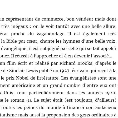
un représentant de commerce, bon vendeur mais dont
 très inégaux : on le voit tantôt avec une belle allure,
état proche du vagabondage. Il est également très
t la Bible par cœur, chante les hymnes d’une belle voix.
vangélique, il est subjugué par celle qui se fait appeler
er. Il réussit à l’approcher et à en devenir l’associé…
un film écrit et réalisé par Richard Brooks, d’après le
 Sinclair Lewis publié en 1927, écrivain qui reçut à la
t le prix Nobel de littérature. Les évangélistes sont une
ement américaine et un grand nombre d’entre eux ont
ts-Unis, tout particulièrement dans les années 1920,
tue le roman
. Le sujet était (est toujours, d’ailleurs)
(1)
t toutes les peines du monde à financer son audacieux
atanisme mais aussi la propension des gens ordinaires à