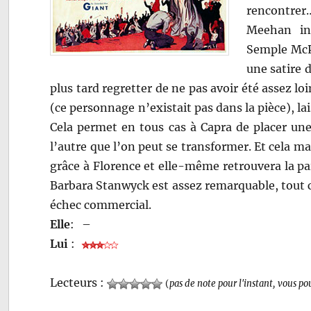
rencontre
Meehan ins
Semple McPh
une satire 
plus tard regretter de ne pas avoir été assez lo
(ce personnage n’existait pas dans la pièce), l
Cela permet en tous cas à Capra de placer une
l’autre que l’on peut se transformer. Et cela m
grâce à Florence et elle-même retrouvera la pa
Barbara Stanwyck est assez remarquable, tout 
échec commercial.
Elle
:
–
Lui
:
Lecteurs :
(
pas de note pour l'instant, vous po