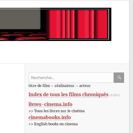
Recherche
pour
RECHE
OK
titre de film – réalisateur – acteur
:
Index de tous les films chroniqués
(6380)
livres-cinema.info
>> Tous les livres sur le cinéma
cinemabooks.info
>> English books on cinema