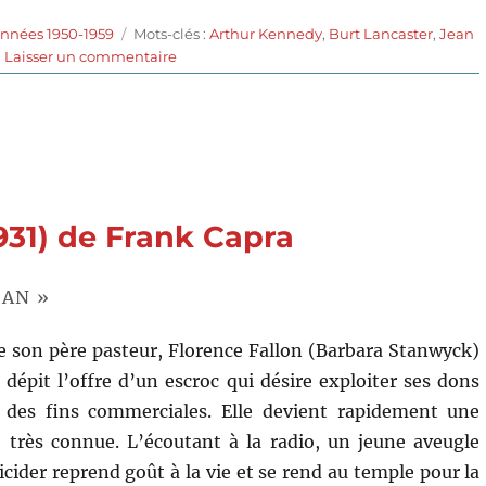
Étiquettes
années 1950-1959
Mots-clés :
Arthur Kennedy
,
Burt Lancaster
,
Jean
sur
Laisser un commentaire
Elmer
Gantry,
le
charlatan
(1960)
de
Richard
931) de Frank Capra
Brooks
MAN »
e son père pasteur, Florence Fallon (Barbara Stanwyck)
 dépit l’offre d’un escroc qui désire exploiter ses dons
à des fins commerciales. Elle devient rapidement une
e très connue. L’écoutant à la radio, un jeune aveugle
uicider reprend goût à la vie et se rend au temple pour la