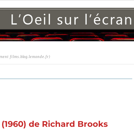
ment films.blog.lemonde.fr)
 (1960) de Richard Brooks