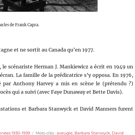
acles
de Frank Capra.
tagne et ne sortit au Canada qu’en 1977.
 le scénariste Herman J. Mankiewicz a écrit en 1949 un
écran. La famille de la prédicatrice s’y opposa. En 1976,
é par Anthony Harvey a mis en scène le (prétendu ?)
ès qui a suivi (avec Faye Dunaway et Bette Davis).
crustations et Barbara Stanwyck et David Manners furent
Étiquettes
nnées 1930-1939
Mots-clés :
aveugle
,
Barbara Stanwyck
,
David