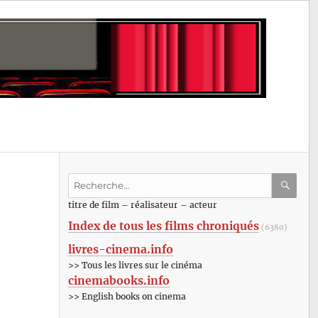
Recherche
pour
RECHE
OK
titre de film – réalisateur – acteur
:
Index de tous les films chroniqués
(6380)
livres-cinema.info
>> Tous les livres sur le cinéma
cinemabooks.info
>> English books on cinema