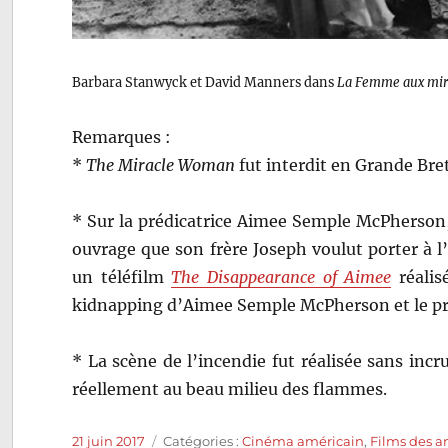
Barbara Stanwyck et David Manners dans
La Femme aux mir
Remarques :
*
The Miracle Woman
fut interdit en Grande Bre
* Sur la prédicatrice Aimee Semple McPherson,
ouvrage que son frère Joseph voulut porter à l’
un téléfilm
The Disappearance of Aimee
réalis
kidnapping d’Aimee Semple McPherson et le proc
* La scène de l’incendie fut réalisée sans in
réellement au beau milieu des flammes.
Publié
Catégories
21 juin 2017
Catégories :
Cinéma américain
,
Films des a