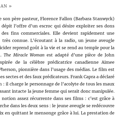
MAN »
e son père pasteur, Florence Fallon (Barbara Stanwyck)
 dépit l’offre d’un escroc qui désire exploiter ses dons
à des fins commerciales. Elle devient rapidement une
e très connue. L’écoutant à la radio, un jeune aveugle
uicider reprend goût à la vie et se rend au temple pour la
r…
The Miracle Woman
est adapté d’une pièce de John
pirée de la célèbre prédicatrice canadienne Aimee
erson, pionnière dans l’usage des médias. Le film est
des sectes et des faux prédicateurs. Frank Capra a déclaré
in : il charge le personnage de l’acolyte de tous les maux
aissant intacte la jeune femme qui serait donc manipulée.
 notion assez récurrente dans ses films : c’est grâce à
arche dans les deux sens : le jeune aveugle se redécouvre
ix en quittant le mensonge grâce à lui. La prestation de