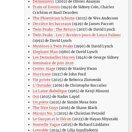
Demonlover
(2002) de Olivier Assayas
Train of Events
(1949) de Sidney Cole, Charles
Crichton et Basil Dearden
The Phoenician Scheme
(2025) de Wes Anderson
Derrière les barreaux
(1929) de James Parrott
Twin Peaks : The Return
(2017) de David Lynch
Twin Peaks : Les 7 derniers jours de Laura Palmer
(1992) de David Lynch
Mystères à Twin Peaks
(1990) de David Lynch
Elephant Man
(1980) de David Lynch
Les Demoiselles Harvey
(1946) de George Sidney
Sommaire de juin 2026
Center Stage
(1991) de Stanley Kwan
Hurricane
(1937) de John Ford
Vie privée
(2025) de Rebecca Zlotowski
L’Outsider
(2016) de Christophe Barratier
La Lame diabolique
(1965) de Kenji Misumi
Oui
(2025) de Nadav Lapid
Un poète
(2025) de Simón Mesa Soto
The Nice Guys
(2016) de Shane Black
Miroirs No. 3
(2025) de Christian Petzold
Le Garçon et le Héron
(2023) de Hayao Miyazaki
Nouvelle Vague
(2025) de Richard Linklater
Loveable
(2024) de Lilja Ingolfsdottir