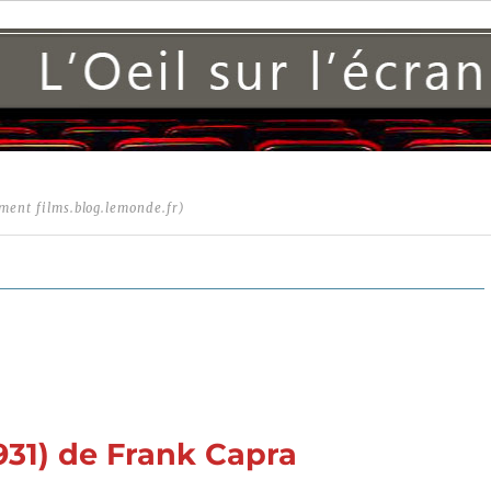
ment films.blog.lemonde.fr)
931) de Frank Capra