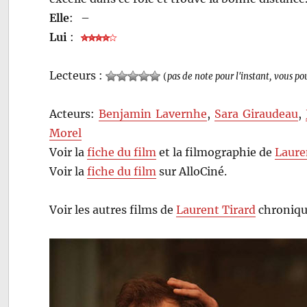
Elle
:
–
Lui
:
Lecteurs :
(
pas de note pour l'instant, vous po
Acteurs:
Benjamin Lavernhe
,
Sara Giraudeau
,
Morel
Voir la
fiche du film
et la filmographie de
Laure
Voir la
fiche du film
sur AlloCiné.
Voir les autres films de
Laurent Tirard
chroniqu