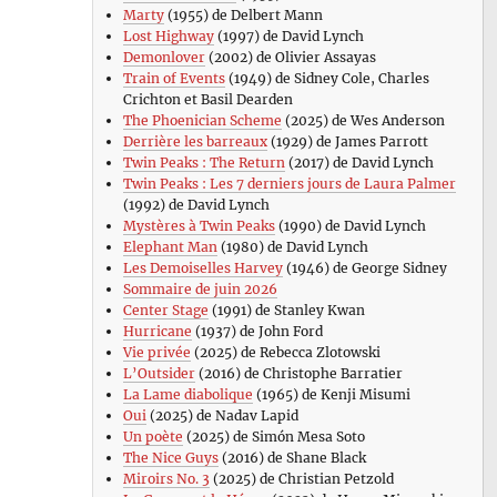
Marty
(1955) de Delbert Mann
Lost Highway
(1997) de David Lynch
Demonlover
(2002) de Olivier Assayas
Train of Events
(1949) de Sidney Cole, Charles
Crichton et Basil Dearden
The Phoenician Scheme
(2025) de Wes Anderson
Derrière les barreaux
(1929) de James Parrott
Twin Peaks : The Return
(2017) de David Lynch
Twin Peaks : Les 7 derniers jours de Laura Palmer
(1992) de David Lynch
Mystères à Twin Peaks
(1990) de David Lynch
Elephant Man
(1980) de David Lynch
Les Demoiselles Harvey
(1946) de George Sidney
Sommaire de juin 2026
Center Stage
(1991) de Stanley Kwan
Hurricane
(1937) de John Ford
Vie privée
(2025) de Rebecca Zlotowski
L’Outsider
(2016) de Christophe Barratier
La Lame diabolique
(1965) de Kenji Misumi
Oui
(2025) de Nadav Lapid
Un poète
(2025) de Simón Mesa Soto
The Nice Guys
(2016) de Shane Black
Miroirs No. 3
(2025) de Christian Petzold