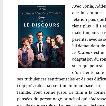
Avec Sonia, Adrie
elle lui annonce
relation puis quitt
tient plus : il s’
mais toujours pas
parents, avec sa 
lui demandant de 
Le Discours
est un 
adaptation du ro
sujet qui pourrait
d’un trentenaire 
ses turbulences sentimentales et de ses difficu
trop prévisible naissent un humour basé sur les
famille. Tout sonne juste. Le film a la forme
pensées du personnage principal qui s’adress
excelle dans ce rôle et trouve la bonne distanc