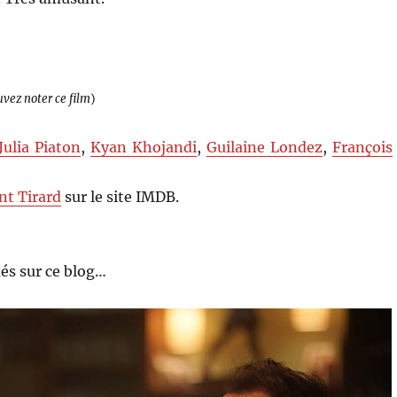
uvez noter ce film
)
Julia Piaton
,
Kyan Khojandi
,
Guilaine Londez
,
François
nt Tirard
sur le site IMDB.
és sur ce blog…