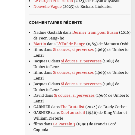
Le Garçon et le Héron
(2023) de Hayao Miyazaki
Nouvelle Vague
(2025) de Richard Linklater
COMMENTAIRES RÉCENTS
Nadine Gastaldi
dans
Dernier train pour Busan
(2016)
de Yeon Sang-ho
Martin
dans
L’Œuf de l’ange
(1985) de Mamoru Oshii
films
dans
Si douces, si perverses
(1969) de Umberto
Lenzi
Jacques C
dans
Si douces, si perverses
(1969) de
Umberto Lenzi
films
dans
Si douces, si perverses
(1969) de Umberto
Lenzi
Jacques C
dans
Si douces, si perverses
(1969) de
Umberto Lenzi
David
dans
Si douces, si perverses
(1969) de Umberto
Lenzi
GARNIER
dans
The Brutalist
(2024) de Brady Corbet
GARNIER
dans
Duel au soleil
(1946) de King Vidor et
William Dieterle
films
dans
Le Parrain 3
(1990) de Francis Ford
Coppola