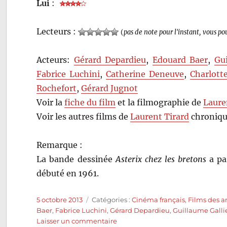
Lui
:
Lecteurs :
(
pas de note pour l'instant, vous po
Acteurs:
Gérard Depardieu
,
Edouard Baer
,
Gu
Fabrice Luchini
,
Catherine Deneuve
,
Charlott
Rochefort
,
Gérard Jugnot
Voir la
fiche du film
et la filmographie de
Laure
Voir les autres films de
Laurent Tirard
chroniqu
Remarque :
La bande dessinée
Asterix chez les bretons
a par
débuté en 1961.
Publié
Catégories
5 octobre 2013
Catégories :
Cinéma français
,
Films des a
le
Baer
,
Fabrice Luchini
,
Gérard Depardieu
,
Guillaume Gall
sur
Laisser un commentaire