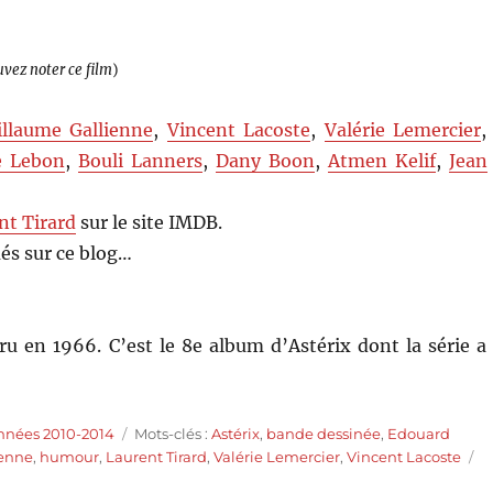
uvez noter ce film
)
illaume Gallienne
,
Vincent Lacoste
,
Valérie Lemercier
,
e Lebon
,
Bouli Lanners
,
Dany Boon
,
Atmen Kelif
,
Jean
nt Tirard
sur le site IMDB.
és sur ce blog…
u en 1966. C’est le 8e album d’Astérix dont la série a
Étiquettes
nnées 2010-2014
Mots-clés :
Astérix
,
bande dessinée
,
Edouard
ienne
,
humour
,
Laurent Tirard
,
Valérie Lemercier
,
Vincent Lacoste