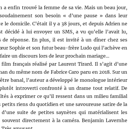
n a enfin trouvé la femme de sa vie. Mais un beau jour,
 soudainement son besoin « d’une pause » dans leur
e le domicile. C’était il y a 38 jours, et depuis Adrien ne
est décidé à lui envoyer un SMS, a vu qu’elle l’avait lu,
 de réponse. En plus, il est invité à un dîner chez ses
sœur Sophie et son futur beau-frère Ludo qui l’achève en
faire un discours lors de leur prochain mariage…
film français réalisé par Laurent Tirard. Il s’agit d’une
man du même nom de Fabrice Caro paru en 2018. Sur un
 être banal, l’auteur a développé le monologue intérieur
plutôt introverti confronté à un drame tout relatif. De
ltés à exprimer ce qu’il ressent dans un milieu familial
 petits riens du quotidien et une savoureuse satire de la
 d’une suite de petites saynètes qui matérialisent les
e souvent directement à la caméra. Benjamin Lavernhe
e. Très amusant.