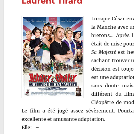
Laurent Tirard
Lorsque César env
la Manche avec u
bretons… Après 
était de mise pou
Sa Majesté
est heu
sachant trouver u
dérision est toujo
est une adaptatio
sans doute mais 
différent du fil
Cléopâtre de mod
Le film a été jugé assez sévèrement. Pourt
excellente et amusante adaptation.
Elle
:
–