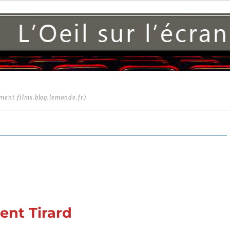
ment films.blog.lemonde.fr)
ent Tirard