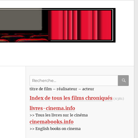
Recherche
pour
RECHE
OK
titre de film – réalisateur – acteur
:
Index de tous les films chroniqués
(6381)
livres-cinema.info
>> Tous les livres sur le cinéma
cinemabooks.info
>> English books on cinema