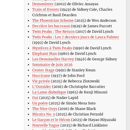
Demonlover
(2002) de Olivier Assayas
Train of Events
(1949) de Sidney Cole, Charles
Crichton et Basil Dearden
The Phoenician Scheme
(2025) de Wes Anderson
Derrière les barreaux
(1929) de James Parrott
Twin Peaks : The Return
(2017) de David Lynch
Twin Peaks : Les 7 derniers jours de Laura Palmer
(1992) de David Lynch
Mystères à Twin Peaks
(1990) de David Lynch
Elephant Man
(1980) de David Lynch
Les Demoiselles Harvey
(1946) de George Sidney
Sommaire de juin 2026
Center Stage
(1991) de Stanley Kwan
Hurricane
(1937) de John Ford
Vie privée
(2025) de Rebecca Zlotowski
L’Outsider
(2016) de Christophe Barratier
La Lame diabolique
(1965) de Kenji Misumi
Oui
(2025) de Nadav Lapid
Un poète
(2025) de Simón Mesa Soto
The Nice Guys
(2016) de Shane Black
Miroirs No. 3
(2025) de Christian Petzold
Le Garçon et le Héron
(2023) de Hayao Miyazaki
Nouvelle Vague
(2025) de Richard Linklater