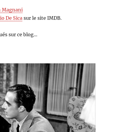
 Magnani
io De Sica
sur le site IMDB.
ués sur ce blog…