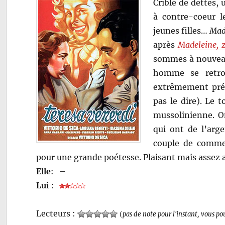
Criblé de dettes,
à contre-coeur l
jeunes filles…
Mad
après
Madeleine, 
sommes à nouveau
homme se retrou
extrêmement prévi
pas le dire). Le 
mussolinienne. 
qui ont de l’arge
couple de commer
pour une grande poétesse. Plaisant mais assez 
Elle
:
–
Lui
:
Lecteurs :
(
pas de note pour l'instant, vous po