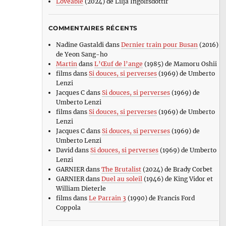
Loveable
(2024) de Lilja Ingolfsdottir
COMMENTAIRES RÉCENTS
Nadine Gastaldi
dans
Dernier train pour Busan
(2016)
de Yeon Sang-ho
Martin
dans
L’Œuf de l’ange
(1985) de Mamoru Oshii
films
dans
Si douces, si perverses
(1969) de Umberto
Lenzi
Jacques C
dans
Si douces, si perverses
(1969) de
Umberto Lenzi
films
dans
Si douces, si perverses
(1969) de Umberto
Lenzi
Jacques C
dans
Si douces, si perverses
(1969) de
Umberto Lenzi
David
dans
Si douces, si perverses
(1969) de Umberto
Lenzi
GARNIER
dans
The Brutalist
(2024) de Brady Corbet
GARNIER
dans
Duel au soleil
(1946) de King Vidor et
William Dieterle
films
dans
Le Parrain 3
(1990) de Francis Ford
Coppola