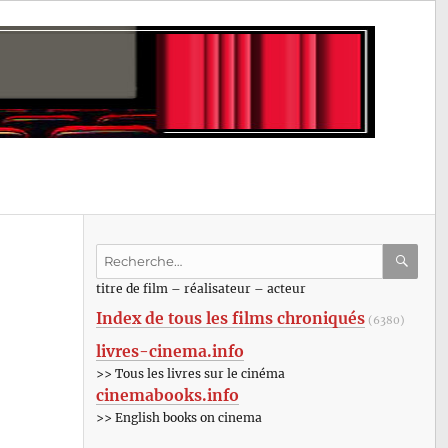
Recherche
pour
RECHE
OK
titre de film – réalisateur – acteur
:
Index de tous les films chroniqués
(6380)
livres-cinema.info
>> Tous les livres sur le cinéma
cinemabooks.info
>> English books on cinema