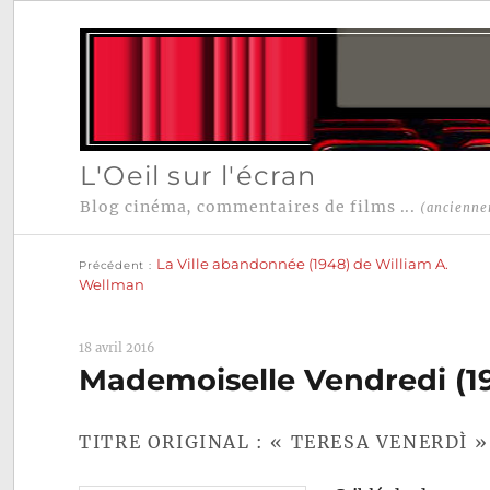
L'Oeil sur l'écran
Blog cinéma, commentaires de films ...
(ancienne
Publication
Navigation
précédente :
La Ville abandonnée (1948) de William A.
Précédent
de
Wellman
l’article
18 avril 2016
Mademoiselle Vendredi (19
TITRE ORIGINAL : « TERESA VENERDÌ »