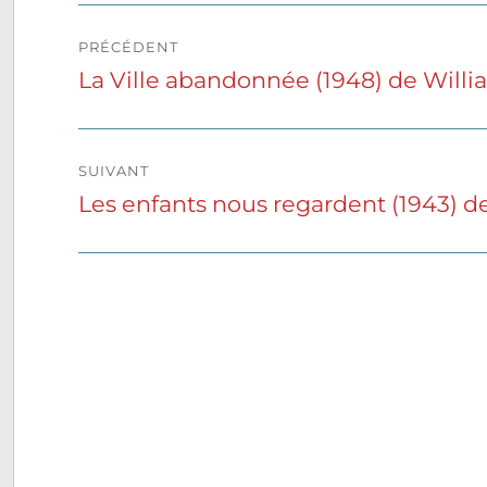
Navigation
PRÉCÉDENT
de
La Ville abandonnée (1948) de Will
Publication
précédente :
l’article
SUIVANT
Les enfants nous regardent (1943) de
Publication
suivante :