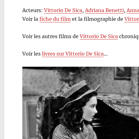
Acteurs:
Vittorio De Sica
,
Adriana Benetti
,
Anna
Voir la
fiche du film
et la filmographie de
Vittor
Voir les autres films de
Vittorio De Sica
chroniq
Voir les
livres sur Vittorio De Sica
…