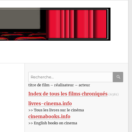
Recherche
pour
RECHE
OK
titre de film – réalisateur – acteur
:
Index de tous les films chroniqués
(6381)
livres-cinema.info
>> Tous les livres sur le cinéma
cinemabooks.info
>> English books on cinema