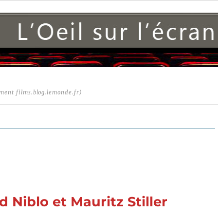
ment films.blog.lemonde.fr)
d Niblo et Mauritz Stiller