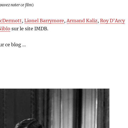
pouvez noter ce film
)
cDermott
,
Lionel Barrymore
,
Armand Kaliz
,
Roy D’Arcy
Niblo
sur le site IMDB.
ur ce blog …