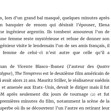
s, lors d’un grand bal masqué, quelques minutes après
un banquier de renom qui désirait l’épouser, Elena
ne ingénieur argentin. Ils tombent amoureux l’un de
jeune femme reste mystérieuse et refuse de donner son
énieur visite le lendemain l’un de ses amis français, il
 femme de celui-ci n’est autre que celle qu’il a
man de Vicente Blasco-Ibanez (l’auteur des
Quatre
alypse
),
The Temptress
est le deuxième film américain de
 avait alors 21 ans. Mauritz Stiller, le réalisateur suédois
 et amenée aux Etats-Unis, devait le diriger mais il fut
GM après seulement dix jours de tournage
et fut
(2)
s premières minutes du film, notamment la scène de la
erbe où ils se découvrent l’un l’autre en retirant leur