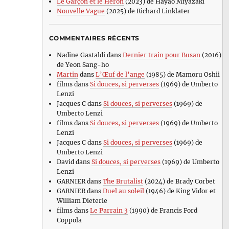
Le Garçon et le Héron
(2023) de Hayao Miyazaki
Nouvelle Vague
(2025) de Richard Linklater
COMMENTAIRES RÉCENTS
Nadine Gastaldi
dans
Dernier train pour Busan
(2016)
de Yeon Sang-ho
Martin
dans
L’Œuf de l’ange
(1985) de Mamoru Oshii
films
dans
Si douces, si perverses
(1969) de Umberto
Lenzi
Jacques C
dans
Si douces, si perverses
(1969) de
Umberto Lenzi
films
dans
Si douces, si perverses
(1969) de Umberto
Lenzi
Jacques C
dans
Si douces, si perverses
(1969) de
Umberto Lenzi
David
dans
Si douces, si perverses
(1969) de Umberto
Lenzi
GARNIER
dans
The Brutalist
(2024) de Brady Corbet
GARNIER
dans
Duel au soleil
(1946) de King Vidor et
William Dieterle
films
dans
Le Parrain 3
(1990) de Francis Ford
Coppola