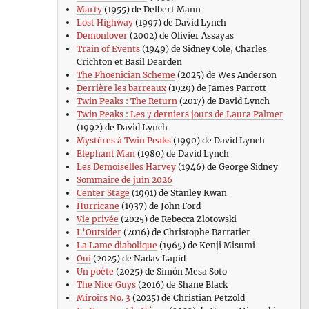
Marty
(1955) de Delbert Mann
Lost Highway
(1997) de David Lynch
Demonlover
(2002) de Olivier Assayas
Train of Events
(1949) de Sidney Cole, Charles
Crichton et Basil Dearden
The Phoenician Scheme
(2025) de Wes Anderson
Derrière les barreaux
(1929) de James Parrott
Twin Peaks : The Return
(2017) de David Lynch
Twin Peaks : Les 7 derniers jours de Laura Palmer
(1992) de David Lynch
Mystères à Twin Peaks
(1990) de David Lynch
Elephant Man
(1980) de David Lynch
Les Demoiselles Harvey
(1946) de George Sidney
Sommaire de juin 2026
Center Stage
(1991) de Stanley Kwan
Hurricane
(1937) de John Ford
Vie privée
(2025) de Rebecca Zlotowski
L’Outsider
(2016) de Christophe Barratier
La Lame diabolique
(1965) de Kenji Misumi
Oui
(2025) de Nadav Lapid
Un poète
(2025) de Simón Mesa Soto
The Nice Guys
(2016) de Shane Black
Miroirs No. 3
(2025) de Christian Petzold