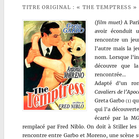
TITRE ORIGINAL : « THE TEMPTRESS »
(film muet)
A Pari
avoir éconduit 
rencontre un jeu
l’autre mais la 
nom. Lorsque l’ing
découvre que la
rencontrée…
Adapté d’un ro
Cavaliers de l’Apoc
Greta Garbo
qui
(1)
qui l’a découverte
écarté par la M
remplacé par Fred Niblo. On doit à Stiller le
rencontre entre Garbo et Moreno, une scène sup