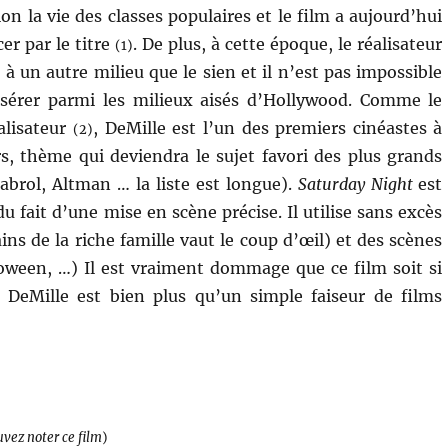
ion la vie des classes populaires et le film a aujourd’hui
er par le titre
. De plus, à cette époque, le réalisateur
(1)
 à un autre milieu que le sien et il n’est pas impossible
s’insérer parmi les milieux aisés d’Hollywood. Comme le
alisateur
, DeMille est l’un des premiers cinéastes à
(2)
rs, thème qui deviendra le sujet favori des plus grands
brol, Altman … la liste est longue).
Saturday Night
est
u fait d’une mise en scène précise. Il utilise sans excès
ains de la riche famille vaut le coup d’œil) et des scènes
lloween, …) Il est vraiment dommage que ce film soit si
 DeMille est bien plus qu’un simple faiseur de films
uvez noter ce film
)