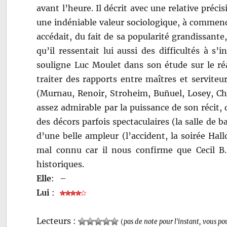
avant l’heure. Il décrit avec une relative précis
une indéniable valeur sociologique, à commenc
accédait, du fait de sa popularité grandissante,
qu’il ressentait lui aussi des difficultés à 
souligne Luc Moulet dans son étude sur le ré
traiter des rapports entre maîtres et serviteu
(Murnau, Renoir, Stroheim, Buñuel, Losey, Cha
assez admirable par la puissance de son récit, d
des décors parfois spectaculaires (la salle de b
d’une belle ampleur (l’accident, la soirée Ha
mal connu car il nous confirme que Cecil B.
historiques.
Elle
:
–
Lui
:
Lecteurs :
(
pas de note pour l'instant, vous po