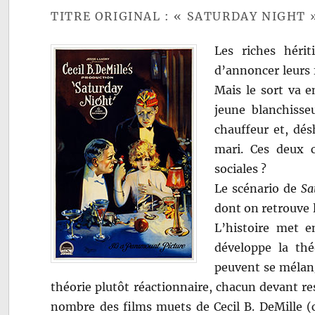
TITRE ORIGINAL : « SATURDAY NIGHT 
Les riches héri
d’annoncer leurs f
Mais le sort va 
jeune blanchisse
chauffeur et, dés
mari. Ces deux c
sociales ?
Le scénario de
Sa
dont on retrouve l
L’histoire met e
développe la thé
peuvent se mélange
théorie plutôt réactionnaire, chacun devant res
nombre des films muets de Cecil B. DeMille (c