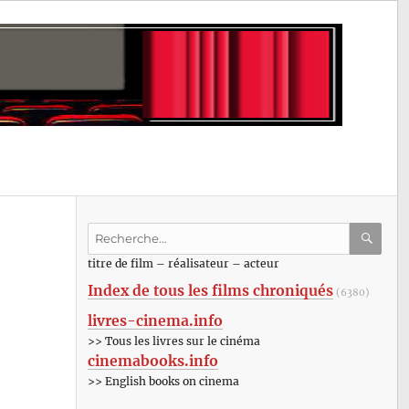
Recherche
pour
RECHE
OK
titre de film – réalisateur – acteur
:
Index de tous les films chroniqués
(6380)
livres-cinema.info
>> Tous les livres sur le cinéma
cinemabooks.info
>> English books on cinema