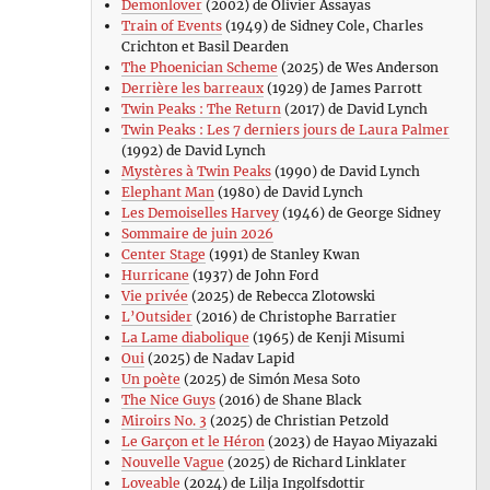
Demonlover
(2002) de Olivier Assayas
Train of Events
(1949) de Sidney Cole, Charles
Crichton et Basil Dearden
The Phoenician Scheme
(2025) de Wes Anderson
Derrière les barreaux
(1929) de James Parrott
Twin Peaks : The Return
(2017) de David Lynch
Twin Peaks : Les 7 derniers jours de Laura Palmer
(1992) de David Lynch
Mystères à Twin Peaks
(1990) de David Lynch
Elephant Man
(1980) de David Lynch
Les Demoiselles Harvey
(1946) de George Sidney
Sommaire de juin 2026
Center Stage
(1991) de Stanley Kwan
Hurricane
(1937) de John Ford
Vie privée
(2025) de Rebecca Zlotowski
L’Outsider
(2016) de Christophe Barratier
La Lame diabolique
(1965) de Kenji Misumi
Oui
(2025) de Nadav Lapid
Un poète
(2025) de Simón Mesa Soto
The Nice Guys
(2016) de Shane Black
Miroirs No. 3
(2025) de Christian Petzold
Le Garçon et le Héron
(2023) de Hayao Miyazaki
Nouvelle Vague
(2025) de Richard Linklater
Loveable
(2024) de Lilja Ingolfsdottir