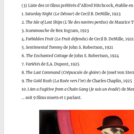
(3) Liste des 10 films préférés d’Alfred Hitchcock, établie en
1.
Saturday Night
(
Le Détour
) de Cecil B. DeMille, 1923
2.
The Isle of Lost Ships
(
L’Ile des navires perdus
) de Maurice 
3.
Scaramouche
de Rex Ingram, 1923
4.
Forbidden Fruit
(
Le Fruit défendu
) de Cecil B. DeMille, 1921
5.
Sentimental Tommy
de John S. Robertson, 1921
6.
The Enchanted Cottage
de John S. Robertson, 1924
7.
Variétés
de E.A. Dupont, 1925
8.
The Last Command
(
Crépuscule de gloire
) de Josef von Ste
9.
The Gold Rush
(
La Ruée vers l’or
) de Charles Chaplin, 1925
10.
I Am a Fugitive from a Chain Gang
(
Je suis un évadé
) de Me
… soit 9 films muets et 1 parlant.