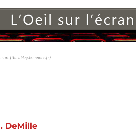
ment films.blog.lemonde.fr)
. DeMille