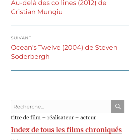
de
Au-delà des collines (2012) de
Publication
Cristian Mungiu
précédente :
l’article
SUIVANT
Ocean’s Twelve (2004) de Steven
Publication
Soderbergh
suivante :
Recherche
pour
RECHER
OK
titre de film – réalisateur – acteur
:
Index de tous les films chroniqués