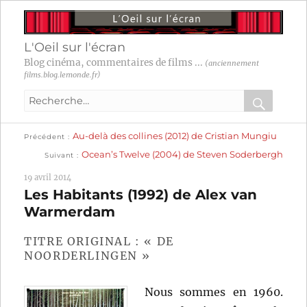
L'Oeil sur l'écran
Blog cinéma, commentaires de films ...
(anciennement
films.blog.lemonde.fr)
Recherche
pour
RECHER
OK
Publication
Navigation
Au-delà des collines (2012) de Cristian Mungiu
:
Précédent
précédente :
Publication
Ocean’s Twelve (2004) de Steven Soderbergh
Suivant
suivante :
de
19 avril 2014
l’article
Les Habitants (1992) de Alex van
Warmerdam
TITRE ORIGINAL : « DE
NOORDERLINGEN »
Nous sommes en 1960.