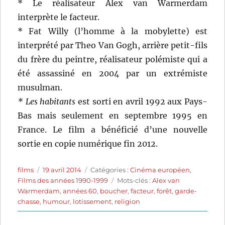
* Le réalisateur Alex van Warmerdam
interprète le facteur.
* Fat Willy (l’homme à la mobylette) est
interprété par Theo Van Gogh, arrière petit-fils
du frère du peintre, réalisateur polémiste qui a
été assassiné en 2004 par un extrémiste
musulman.
* Les habitants
est sorti en avril 1992 aux Pays-
Bas mais seulement en septembre 1995 en
France. Le film a bénéficié d’une nouvelle
sortie en copie numérique fin 2012.
Auteur
Publié
Catégories
films
19 avril 2014
Catégories :
Cinéma européen
,
le
Étiquettes
Films des années 1990-1999
Mots-clés :
Alex van
Warmerdam
,
années 60
,
boucher
,
facteur
,
forêt
,
garde-
chasse
,
humour
,
lotissement
,
religion