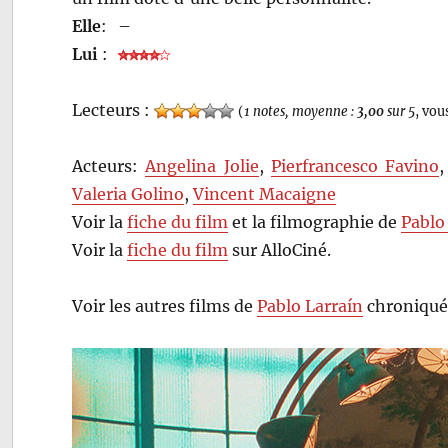
Elle
:
–
Lui
:
Lecteurs :
(
1 notes, moyenne :
3,00
sur 5
, vou
Acteurs:
Angelina Jolie
,
Pierfrancesco Favino
Valeria Golino
,
Vincent Macaigne
Voir la
fiche du film
et la filmographie de
Pablo
Voir la
fiche du film
sur AlloCiné.
Voir les autres films de
Pablo Larraín
chroniqué