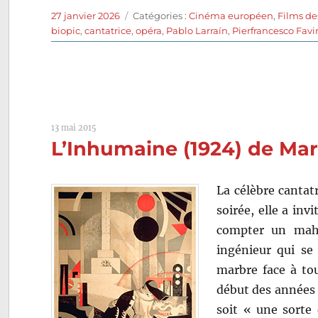
Publié
Catégories
27 janvier 2026
Catégories :
Cinéma européen
,
Films d
le
biopic
,
cantatrice
,
opéra
,
Pablo Larraín
,
Pierfrancesco Favi
13 mai 2015
L’Inhumaine (1924) de Mar
La célèbre cantat
soirée, elle a inv
compter un maha
ingénieur qui se
marbre face à to
début des années v
soit « une sorte