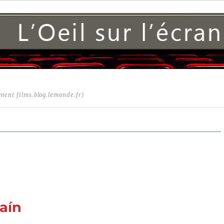
ment films.blog.lemonde.fr)
aín