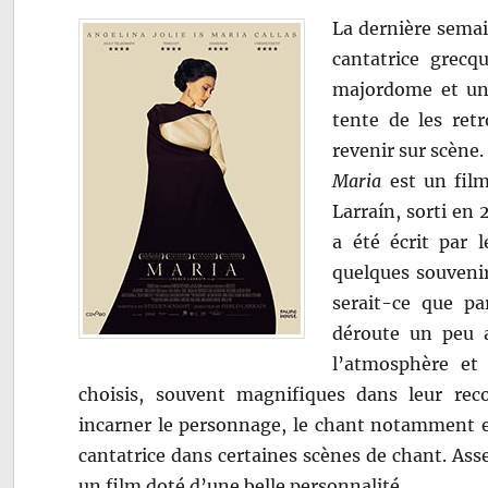
La dernière semain
cantatrice grecq
majordome et une
tente de les ret
revenir sur scène.
Maria
est un film
Larraín, sorti en 2
a été écrit par 
quelques souvenir
serait-ce que par
déroute un peu 
l’atmosphère et 
choisis, souvent magnifiques dans leur reco
incarner le personnage, le chant notamment et 
cantatrice dans certaines scènes de chant. As
un film doté d’une belle personnalité.