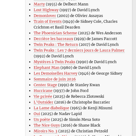
Marty
(1955) de Delbert Mann
Lost Highway
(1997) de David Lynch
Demonlover
(2002) de Olivier Assayas
Train of Events
(1949) de Sidney Cole, Charles
Crichton et Basil Dearden
The Phoenician Scheme
(2025) de Wes Anderson
Derrière les barreaux
(1929) de James Parrott
Twin Peaks : The Return
(2017) de David Lynch
Twin Peaks : Les 7 derniers jours de Laura Palmer
(1992) de David Lynch
Mystères à Twin Peaks
(1990) de David Lynch
Elephant Man
(1980) de David Lynch
Les Demoiselles Harvey
(1946) de George Sidney
Sommaire de juin 2026
Center Stage
(1991) de Stanley Kwan
Hurricane
(1937) de John Ford
Vie privée
(2025) de Rebecca Zlotowski
L’Outsider
(2016) de Christophe Barratier
La Lame diabolique
(1965) de Kenji Misumi
Oui
(2025) de Nadav Lapid
Un poète
(2025) de Simón Mesa Soto
The Nice Guys
(2016) de Shane Black
Miroirs No. 3
(2025) de Christian Petzold