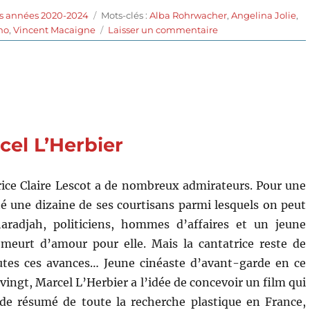
Étiquettes
es années 2020-2024
Mots-clés :
Alba Rohrwacher
,
Angelina Jolie
,
sur
no
,
Vincent Macaigne
Laisser un commentaire
Maria
(2024)
de
Pablo
Larraín
cel L’Herbier
rice Claire Lescot a de nombreux admirateurs. Pour une
ité une dizaine de ses courtisans parmi lesquels on peut
radjah, politiciens, hommes d’affaires et un jeune
 meurt d’amour pour elle. Mais la cantatrice reste de
utes ces avances… Jeune cinéaste d’avant-garde en ce
ingt, Marcel L’Herbier a l’idée de concevoir un film qui
 de résumé de toute la recherche plastique en France,