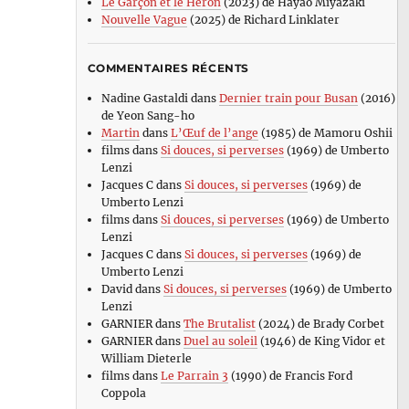
Le Garçon et le Héron
(2023) de Hayao Miyazaki
Nouvelle Vague
(2025) de Richard Linklater
COMMENTAIRES RÉCENTS
Nadine Gastaldi
dans
Dernier train pour Busan
(2016)
de Yeon Sang-ho
Martin
dans
L’Œuf de l’ange
(1985) de Mamoru Oshii
films
dans
Si douces, si perverses
(1969) de Umberto
Lenzi
Jacques C
dans
Si douces, si perverses
(1969) de
Umberto Lenzi
films
dans
Si douces, si perverses
(1969) de Umberto
Lenzi
Jacques C
dans
Si douces, si perverses
(1969) de
Umberto Lenzi
David
dans
Si douces, si perverses
(1969) de Umberto
Lenzi
GARNIER
dans
The Brutalist
(2024) de Brady Corbet
GARNIER
dans
Duel au soleil
(1946) de King Vidor et
William Dieterle
films
dans
Le Parrain 3
(1990) de Francis Ford
Coppola