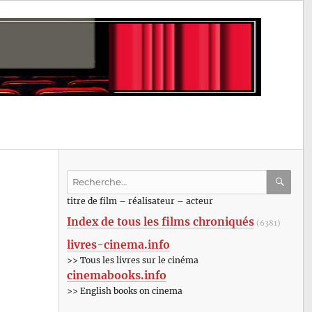
Recherche
pour
RECHE
OK
titre de film – réalisateur – acteur
:
Index de tous les films chroniqués
(6381)
livres-cinema.info
>> Tous les livres sur le cinéma
cinemabooks.info
>> English books on cinema