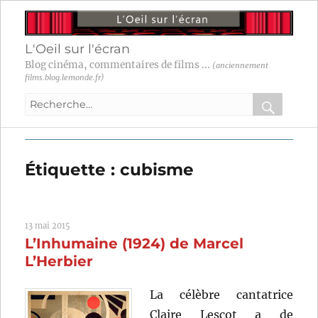
L'Oeil sur l'écran
Blog cinéma, commentaires de films ...
(anciennement
films.blog.lemonde.fr)
Recherche
pour
RECHER
OK
:
Étiquette :
cubisme
13 mai 2015
L’Inhumaine (1924) de Marcel
L’Herbier
La célèbre cantatrice
Claire Lescot a de