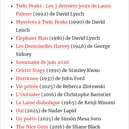
Twin Peaks : Les 7 derniers jours de Laura
Palmer
(1992) de David Lynch
Mystères à Twin Peaks
(1990) de David
Lynch
Elephant Man
(1980) de David Lynch
Les Demoiselles Harvey
(1946) de George
Sidney
Sommaire de juin 2026
Center Stage
(1991) de Stanley Kwan
Hurricane
(1937) de John Ford
Vie privée
(2025) de Rebecca Zlotowski
L’Outsider
(2016) de Christophe Barratier
La Lame diabolique
(1965) de Kenji Misumi
Oui
(2025) de Nadav Lapid
Un poète
(2025) de Simón Mesa Soto
The Nice Guys
(2016) de Shane Black