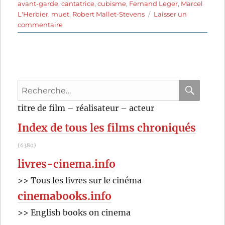
avant-garde
,
cantatrice
,
cubisme
,
Fernand Leger
,
Marcel
L'Herbier
,
muet
,
Robert Mallet-Stevens
Laisser un
sur
commentaire
L’Inhumaine
(1924)
de
Marcel
L’Herbier
Recherche
pour
RECHER
OK
titre de film – réalisateur – acteur
:
Index de tous les films chroniqués
(6380)
livres-cinema.info
>> Tous les livres sur le cinéma
cinemabooks.info
>> English books on cinema