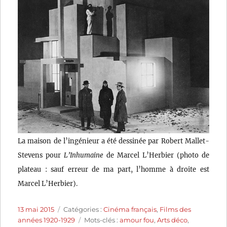
La maison de l’ingénieur a été dessinée par Robert Mallet-
Stevens pour
L’Inhumaine
de Marcel L’Herbier (photo de
plateau : sauf erreur de ma part, l’homme à droite est
Marcel L’Herbier).
Publié
Catégories
13 mai 2015
Catégories :
Cinéma français
,
Films des
le
Étiquettes
années 1920-1929
Mots-clés :
amour fou
,
Arts déco
,