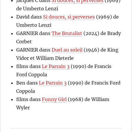
Jacques C
dans
Si douces, si perverses
(1969)
de Umberto Lenzi
David
dans
Si douces, si perverses
(1969) de
Umberto Lenzi
GARNIER
dans
The Brutalist
(2024) de Brady
Corbet
GARNIER
dans
Duel au soleil
(1946) de King
Vidor et William Dieterle
films
dans
Le Parrain 3
(1990) de Francis
Ford Coppola
Ben
dans
Le Parrain 3
(1990) de Francis Ford
Coppola
films
dans
Funny Girl
(1968) de William
Wyler