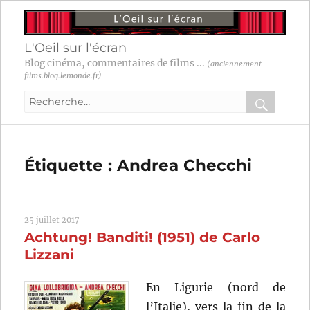
L'Oeil sur l'écran
Blog cinéma, commentaires de films ...
(anciennement
films.blog.lemonde.fr)
Recherche
pour
RECHER
OK
:
Étiquette :
Andrea Checchi
25 juillet 2017
Achtung! Banditi! (1951) de Carlo
Lizzani
En Ligurie (nord de
l’Italie), vers la fin de la