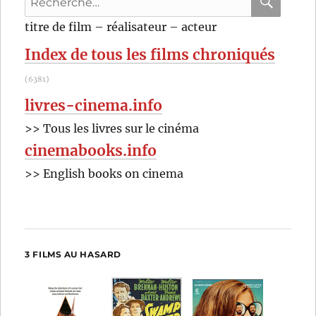
Pagliero
pour
RECHER
OK
titre de film – réalisateur – acteur
:
Index de tous les films chroniqués
(6381)
livres-cinema.info
>> Tous les livres sur le cinéma
cinemabooks.info
>> English books on cinema
3 FILMS AU HASARD