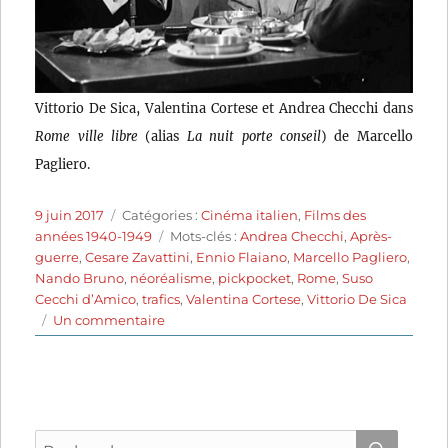
Vittorio De Sica, Valentina Cortese et Andrea Checchi dans
Rome ville libre
(alias
La nuit porte conseil
) de Marcello
Pagliero.
Publié
Catégories
9 juin 2017
Catégories :
Cinéma italien
,
Films des
le
Étiquettes
années 1940-1949
Mots-clés :
Andrea Checchi
,
Après-
guerre
,
Cesare Zavattini
,
Ennio Flaiano
,
Marcello Pagliero
,
Nando Bruno
,
néoréalisme
,
pickpocket
,
Rome
,
Suso
Cecchi d’Amico
,
trafics
,
Valentina Cortese
,
Vittorio De Sica
sur
Un commentaire
Rome
ville
libre
(1946)
de
Recherche
Marcello