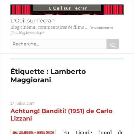
L'Oeil sur l'écran
Blog cinéma, commentaires de films ...
(anciennement
films.blog.lemonde.fr)
Recherche
pour
RECHER
OK
:
Étiquette :
Lamberto
Maggiorani
25 juillet 2017
Achtung! Banditi! (1951) de Carlo
Lizzani
En Ligurie (nord de