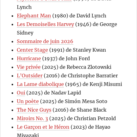
Lynch
Elephant Man
(1980) de David Lynch
Les Demoiselles Harvey
(1946) de George
Sidney
Sommaire de juin 2026
Center Stage
(1991) de Stanley Kwan
Hurricane
(1937) de John Ford
Vie privée
(2025) de Rebecca Zlotowski
L’Outsider
(2016) de Christophe Barratier
La Lame diabolique
(1965) de Kenji Misumi
Oui
(2025) de Nadav Lapid
Un poète
(2025) de Simón Mesa Soto
The Nice Guys
(2016) de Shane Black
Miroirs No. 3
(2025) de Christian Petzold
Le Garçon et le Héron
(2023) de Hayao
Miyazaki