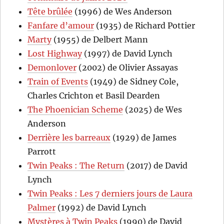
Tête brûlée
(1996) de Wes Anderson
Fanfare d’amour
(1935) de Richard Pottier
Marty
(1955) de Delbert Mann
Lost Highway
(1997) de David Lynch
Demonlover
(2002) de Olivier Assayas
Train of Events
(1949) de Sidney Cole,
Charles Crichton et Basil Dearden
The Phoenician Scheme
(2025) de Wes
Anderson
Derrière les barreaux
(1929) de James
Parrott
Twin Peaks : The Return
(2017) de David
Lynch
Twin Peaks : Les 7 derniers jours de Laura
Palmer
(1992) de David Lynch
Mystères à Twin Peaks
(1990) de David