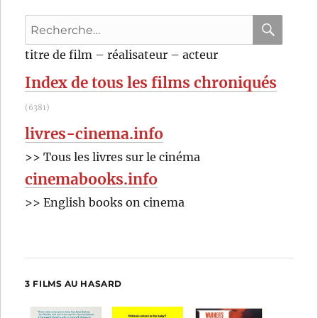
Carlo
Recherche
Lizzani
pour
RECHER
OK
titre de film – réalisateur – acteur
:
Index de tous les films chroniqués
(6381)
livres-cinema.info
>> Tous les livres sur le cinéma
cinemabooks.info
>> English books on cinema
3 FILMS AU HASARD