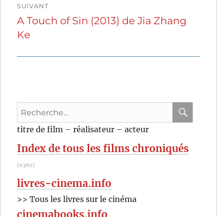
SUIVANT
A Touch of Sin (2013) de Jia Zhang
Publication
Ke
suivante :
Recherche
pour
RECHER
OK
titre de film – réalisateur – acteur
:
Index de tous les films chroniqués
(6380)
livres-cinema.info
>> Tous les livres sur le cinéma
cinemabooks.info