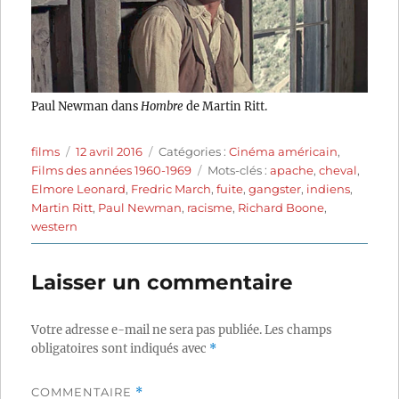
Paul Newman dans
Hombre
de Martin Ritt.
Auteur
Publié
Catégories
films
12 avril 2016
Catégories :
Cinéma américain
,
le
Étiquettes
Films des années 1960-1969
Mots-clés :
apache
,
cheval
,
Elmore Leonard
,
Fredric March
,
fuite
,
gangster
,
indiens
,
Martin Ritt
,
Paul Newman
,
racisme
,
Richard Boone
,
western
Laisser un commentaire
Votre adresse e-mail ne sera pas publiée.
Les champs
obligatoires sont indiqués avec
*
COMMENTAIRE
*