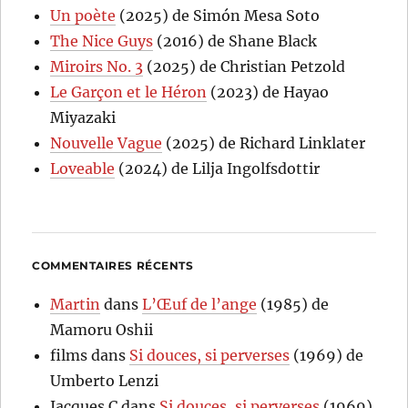
Un poète
(2025) de Simón Mesa Soto
The Nice Guys
(2016) de Shane Black
Miroirs No. 3
(2025) de Christian Petzold
Le Garçon et le Héron
(2023) de Hayao
Miyazaki
Nouvelle Vague
(2025) de Richard Linklater
Loveable
(2024) de Lilja Ingolfsdottir
COMMENTAIRES RÉCENTS
Martin
dans
L’Œuf de l’ange
(1985) de
Mamoru Oshii
films
dans
Si douces, si perverses
(1969) de
Umberto Lenzi
Jacques C
dans
Si douces, si perverses
(1969)