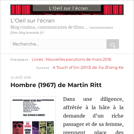
L'Oeil sur l'écran
Blog cinéma, commentaires de films ...
(anciennement
films.blog.lemonde.fr)
Recherche
pour
RECHER
OK
Publication
Navigation
Livres : Nouvelles parutions de mars 2016
:
Précédent
précédente :
Publication
A Touch of Sin (2013) de Jia Zhang Ke
Suivant
suivante :
de
12 avril 2016
l’article
Hombre (1967) de Martin Ritt
Dans une diligence,
affrétée à la hâte à la
demande d’un riche
passager et de sa femme,
prennent place des