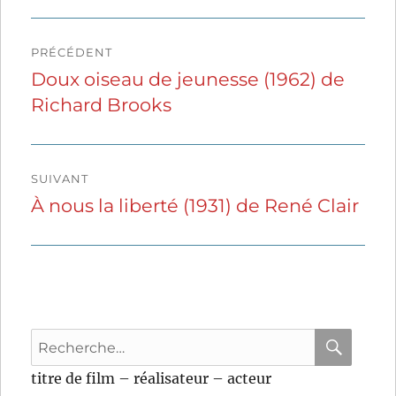
Navigation
PRÉCÉDENT
de
Doux oiseau de jeunesse (1962) de
Publication
Richard Brooks
précédente :
l’article
SUIVANT
À nous la liberté (1931) de René Clair
Publication
suivante :
Recherche
pour
RECHER
OK
titre de film – réalisateur – acteur
: