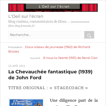
L'Oeil sur l'écran
Blog cinéma, commentaires de films ...
(anciennement
films.blog.lemonde.fr)
Recherche
pour
RECHER
OK
Publication
Navigation
Doux oiseau de jeunesse (1962) de Richard
:
Précédent
précédente :
Brooks
Publication
de
À nous la liberté (1931) de René Clair
Suivant
suivante :
l’article
25 août 2013
La Chevauchée fantastique (1939)
de John Ford
TITRE ORIGINAL : « STAGECOACH »
Une diligence part de la