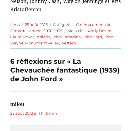
Nelson, Johnny Cash, Waylon Jennings et Kris
Kristofferson
Auteur
Publié
Catégories
films
25 août 2013
Catégories :
Cinéma américain
,
le
Étiquettes
Films des années 1930-1939
Mots-clés :
Andy Devine
,
Claire Trevor
,
indiens
,
John Carradine
,
John Ford
,
John
Wayne
,
Monument Valley
,
western
6 réflexions sur « La
Chevauchée fantastique (1939)
de John Ford »
milou
dit :
25 août 2013 à 11 h 19 min