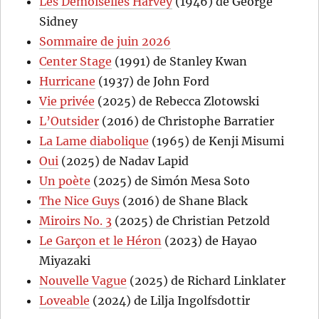
Les Demoiselles Harvey
(1946) de George
Sidney
Sommaire de juin 2026
Center Stage
(1991) de Stanley Kwan
Hurricane
(1937) de John Ford
Vie privée
(2025) de Rebecca Zlotowski
L’Outsider
(2016) de Christophe Barratier
La Lame diabolique
(1965) de Kenji Misumi
Oui
(2025) de Nadav Lapid
Un poète
(2025) de Simón Mesa Soto
The Nice Guys
(2016) de Shane Black
Miroirs No. 3
(2025) de Christian Petzold
Le Garçon et le Héron
(2023) de Hayao
Miyazaki
Nouvelle Vague
(2025) de Richard Linklater
Loveable
(2024) de Lilja Ingolfsdottir