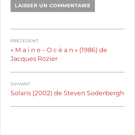
Navigation
PRÉCÉDENT
de
« M a i n e – O c é a n » (1986) de
Publication
Jacques Rozier
précédente :
l’article
SUIVANT
Solaris (2002) de Steven Soderbergh
Publication
suivante :