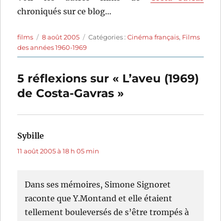
chroniqués sur ce blog…
Auteur
Publié
Catégories
films
8 août 2005
Catégories :
Cinéma français
,
Films
le
des années 1960-1969
5 réflexions sur « L’aveu (1969)
de Costa-Gavras »
Sybille
dit :
11 août 2005 à 18 h 05 min
Dans ses mémoires, Simone Signoret
raconte que Y.Montand et elle étaient
tellement bouleversés de s’être trompés à