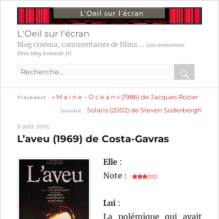
L'Oeil sur l'écran
Blog cinéma, commentaires de films ...
(anciennement
films.blog.lemonde.fr)
Recherche
pour
RECHER
OK
Publication
Navigation
« M a i n e – O c é a n » (1986) de Jacques Rozier
:
Précédent
précédente :
Publication
Solaris (2002) de Steven Soderbergh
Suivant
suivante :
de
8 août 2005
l’article
L’aveu (1969) de Costa-Gavras
Elle
:
Note :
Lui
:
La polémique qui avait