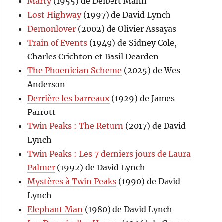
Marty
(1955) de Delbert Mann
Lost Highway
(1997) de David Lynch
Demonlover
(2002) de Olivier Assayas
Train of Events
(1949) de Sidney Cole,
Charles Crichton et Basil Dearden
The Phoenician Scheme
(2025) de Wes
Anderson
Derrière les barreaux
(1929) de James
Parrott
Twin Peaks : The Return
(2017) de David
Lynch
Twin Peaks : Les 7 derniers jours de Laura
Palmer
(1992) de David Lynch
Mystères à Twin Peaks
(1990) de David
Lynch
Elephant Man
(1980) de David Lynch