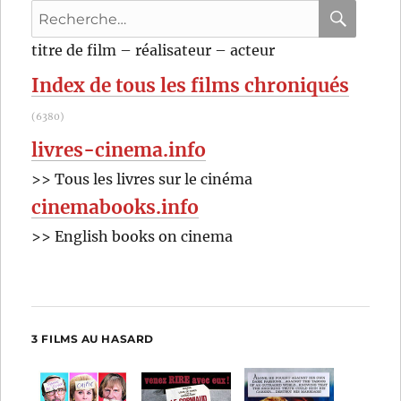
Recherche
pour
RECHER
OK
titre de film – réalisateur – acteur
:
Index de tous les films chroniqués
(6380)
livres-cinema.info
>> Tous les livres sur le cinéma
cinemabooks.info
>> English books on cinema
3 FILMS AU HASARD