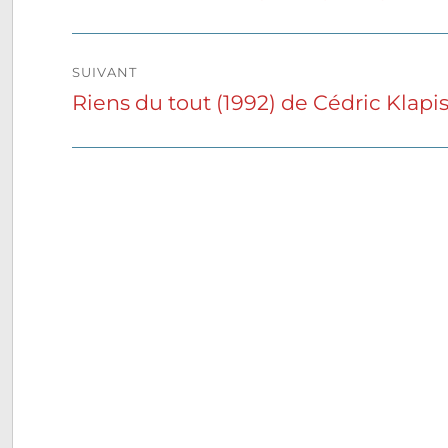
précédente :
l’article
SUIVANT
Riens du tout (1992) de Cédric Klapi
Publication
suivante :