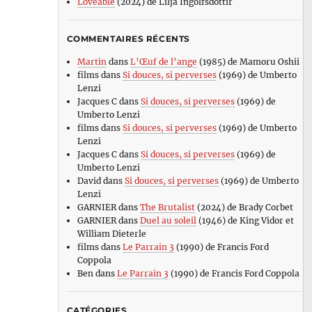
Loveable
(2024) de Lilja Ingolfsdottir
COMMENTAIRES RÉCENTS
Martin
dans
L’Œuf de l’ange
(1985) de Mamoru Oshii
films
dans
Si douces, si perverses
(1969) de Umberto
Lenzi
Jacques C
dans
Si douces, si perverses
(1969) de
Umberto Lenzi
films
dans
Si douces, si perverses
(1969) de Umberto
Lenzi
Jacques C
dans
Si douces, si perverses
(1969) de
Umberto Lenzi
David
dans
Si douces, si perverses
(1969) de Umberto
Lenzi
GARNIER
dans
The Brutalist
(2024) de Brady Corbet
GARNIER
dans
Duel au soleil
(1946) de King Vidor et
William Dieterle
films
dans
Le Parrain 3
(1990) de Francis Ford
Coppola
Ben
dans
Le Parrain 3
(1990) de Francis Ford Coppola
CATÉGORIES