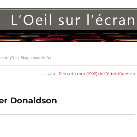
ment films.blog.lemonde.fr)
Publication
suivante :
Riens du tout (1992) de Cédric Klapisch
Suivant
ger Donaldson