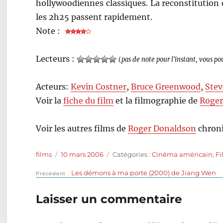
hollywoodiennes classiques. La reconstitution
les 2h25 passent rapidement.
Note :
Lecteurs :
(
pas de note pour l'instant, vous po
Acteurs:
Kevin Costner
,
Bruce Greenwood
,
Stev
Voir la
fiche du film
et la filmographie de
Roger
Voir les autres films de
Roger Donaldson
chroni
Auteur
Publié
Catégories
films
10 mars 2006
Catégories :
Cinéma américain
,
Fi
le
Publication
Les démons à ma porte (2000) de Jiang Wen
Navigation
Précédent
précédente :
de
Laisser un commentaire
l’article