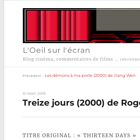
L'Oeil sur l'écran
Blog cinéma, commentaires de films ...
(ancienne
Publication
Navigation
précédente :
Les démons à ma porte (2000) de Jiang Wen
Précédent
de
l’article
10 mars 2006
Treize jours (2000) de Ro
TITRE ORIGINAL : « THIRTEEN DAYS »