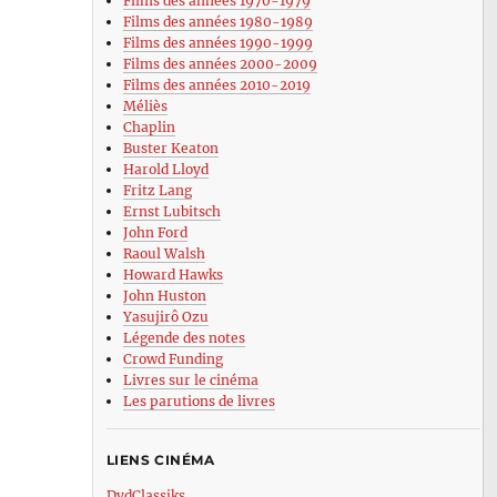
Films des années 1970-1979
Films des années 1980-1989
Films des années 1990-1999
Films des années 2000-2009
Films des années 2010-2019
Méliès
Chaplin
Buster Keaton
Harold Lloyd
Fritz Lang
Ernst Lubitsch
John Ford
Raoul Walsh
Howard Hawks
John Huston
Yasujirô Ozu
Légende des notes
Crowd Funding
Livres sur le cinéma
Les parutions de livres
LIENS CINÉMA
DvdClassiks