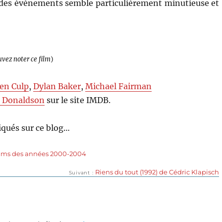
 des évènements semble particulièrement minutieuse et
uvez noter ce film
)
en Culp
,
Dylan Baker
,
Michael Fairman
 Donaldson
sur le site IMDB.
qués sur ce blog…
lms des années 2000-2004
Publication
Riens du tout (1992) de Cédric Klapisch
Suivant
suivante :