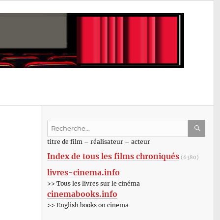
Recherche
pour
RECHE
OK
titre de film – réalisateur – acteur
:
Index de tous les films chroniqués
(6380)
livres-cinema.info
>> Tous les livres sur le cinéma
cinemabooks.info
>> English books on cinema