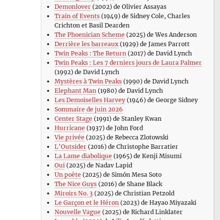
Demonlover
(2002) de Olivier Assayas
Train of Events
(1949) de Sidney Cole, Charles
Crichton et Basil Dearden
The Phoenician Scheme
(2025) de Wes Anderson
Derrière les barreaux
(1929) de James Parrott
Twin Peaks : The Return
(2017) de David Lynch
Twin Peaks : Les 7 derniers jours de Laura Palmer
(1992) de David Lynch
Mystères à Twin Peaks
(1990) de David Lynch
Elephant Man
(1980) de David Lynch
Les Demoiselles Harvey
(1946) de George Sidney
Sommaire de juin 2026
Center Stage
(1991) de Stanley Kwan
Hurricane
(1937) de John Ford
Vie privée
(2025) de Rebecca Zlotowski
L’Outsider
(2016) de Christophe Barratier
La Lame diabolique
(1965) de Kenji Misumi
Oui
(2025) de Nadav Lapid
Un poète
(2025) de Simón Mesa Soto
The Nice Guys
(2016) de Shane Black
Miroirs No. 3
(2025) de Christian Petzold
Le Garçon et le Héron
(2023) de Hayao Miyazaki
Nouvelle Vague
(2025) de Richard Linklater