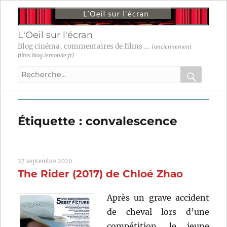
L'Oeil sur l'écran
Blog cinéma, commentaires de films ...
(anciennement
films.blog.lemonde.fr)
Recherche
pour
RECHER
OK
:
Étiquette :
convalescence
27 septembre 2020
The Rider (2017) de Chloé Zhao
Après un grave accident
de cheval lors d’une
compétition, le jeune