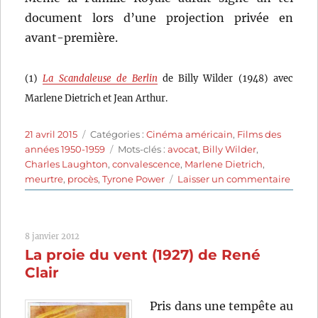
document lors d’une projection privée en
avant-première.
(1)
La Scandaleuse de Berlin
de Billy Wilder (1948) avec
Marlene Dietrich et Jean Arthur.
Publié
Catégories
21 avril 2015
Catégories :
Cinéma américain
,
Films des
le
Étiquettes
années 1950-1959
Mots-clés :
avocat
,
Billy Wilder
,
Charles Laughton
,
convalescence
,
Marlene Dietrich
,
sur
meurtre
,
procès
,
Tyrone Power
Laisser un commentaire
Témo
à
charg
8 janvier 2012
(1957)
La proie du vent (1927) de René
de
Billy
Clair
Wilde
Pris dans une tempête au