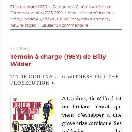
Publié
Catégories
27 septembre 2020
Catégories :
Cinéma américain
,
le
Étiquettes
Films des années 2015-2019
Mots-clés :
amérindiens
,
Brady Jandreau
,
cheval
,
Chloé Zhao
,
convalescence
,
sur
nature
,
rodéo
Laisser un commentaire
The
Rider
(2017)
21 avril 2015
de
Témoin à charge (1957) de Billy
Chloé
Zhao
Wilder
TITRE ORIGINAL : « WITNESS FOR THE
PROSECUTION »
A Londres, Sir Wilfred est
un brillant avocat qui
vient d’échapper à une
grave crise cardiaque. Ses
médecins lui