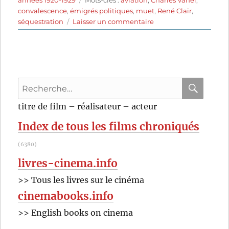
convalescence
,
émigrés politiques
,
muet
,
René Clair
,
sur
séquestration
Laisser un commentaire
La
proie
du
vent
(1927)
Recherche
de
René
pour
RECHER
OK
titre de film – réalisateur – acteur
Clair
:
Index de tous les films chroniqués
(6380)
livres-cinema.info
>> Tous les livres sur le cinéma
cinemabooks.info
>> English books on cinema