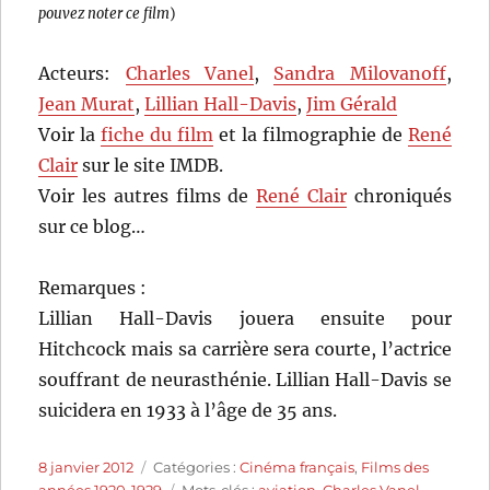
pouvez noter ce film
)
Acteurs:
Charles Vanel
,
Sandra Milovanoff
,
Jean Murat
,
Lillian Hall-Davis
,
Jim Gérald
Voir la
fiche du film
et la filmographie de
René
Clair
sur le site IMDB.
Voir les autres films de
René Clair
chroniqués
sur ce blog…
Remarques :
Lillian Hall-Davis jouera ensuite pour
Hitchcock mais sa carrière sera courte, l’actrice
souffrant de neurasthénie. Lillian Hall-Davis se
suicidera en 1933 à l’âge de 35 ans.
Publié
Catégories
8 janvier 2012
Catégories :
Cinéma français
,
Films des
le
Étiquettes
années 1920-1929
Mots-clés :
aviation
,
Charles Vanel
,