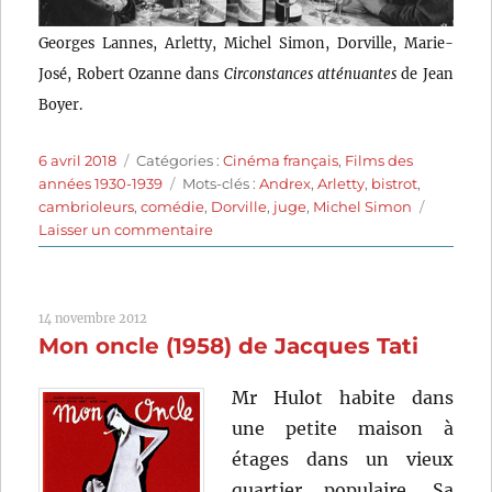
Georges Lannes, Arletty, Michel Simon, Dorville, Marie-
José, Robert Ozanne dans
Circonstances atténuantes
de Jean
Boyer.
Publié
Catégories
6 avril 2018
Catégories :
Cinéma français
,
Films des
le
Étiquettes
années 1930-1939
Mots-clés :
Andrex
,
Arletty
,
bistrot
,
cambrioleurs
,
comédie
,
Dorville
,
juge
,
Michel Simon
sur
Laisser un commentaire
Circonstances
atténuantes
(1939)
14 novembre 2012
de
Mon oncle (1958) de Jacques Tati
Jean
Boyer
Mr Hulot habite dans
une petite maison à
étages dans un vieux
quartier populaire. Sa