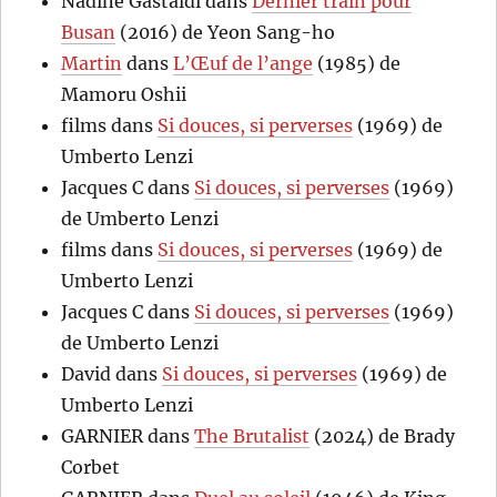
Nadine Gastaldi
dans
Dernier train pour
Busan
(2016) de Yeon Sang-ho
Martin
dans
L’Œuf de l’ange
(1985) de
Mamoru Oshii
films
dans
Si douces, si perverses
(1969) de
Umberto Lenzi
Jacques C
dans
Si douces, si perverses
(1969)
de Umberto Lenzi
films
dans
Si douces, si perverses
(1969) de
Umberto Lenzi
Jacques C
dans
Si douces, si perverses
(1969)
de Umberto Lenzi
David
dans
Si douces, si perverses
(1969) de
Umberto Lenzi
GARNIER
dans
The Brutalist
(2024) de Brady
Corbet