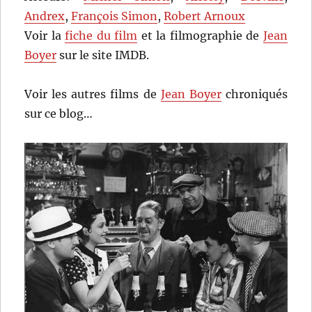
Andrex
,
François Simon
,
Robert Arnoux
Voir la
fiche du film
et la filmographie de
Jean
Boyer
sur le site IMDB.
Voir les autres films de
Jean Boyer
chroniqués
sur ce blog…