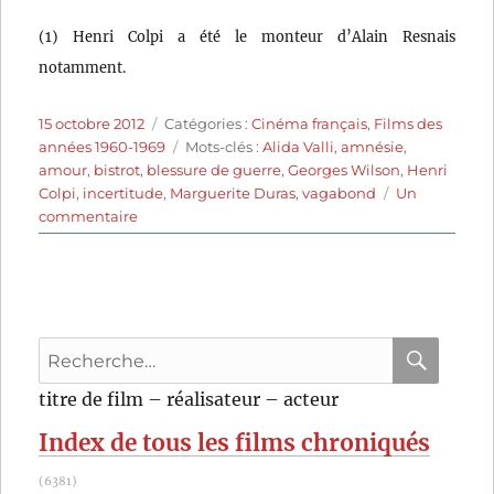
(1) Henri Colpi a été le monteur d’Alain Resnais
notamment.
Publié
Catégories
15 octobre 2012
Catégories :
Cinéma français
,
Films des
le
Étiquettes
années 1960-1969
Mots-clés :
Alida Valli
,
amnésie
,
amour
,
bistrot
,
blessure de guerre
,
Georges Wilson
,
Henri
Colpi
,
incertitude
,
Marguerite Duras
,
vagabond
Un
sur
commentaire
Une
aussi
longue
absence
(1961)
Recherche
de
Henri
pour
RECHER
OK
titre de film – réalisateur – acteur
Colpi
:
Index de tous les films chroniqués
(6381)