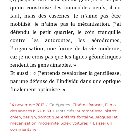
qu’on construise des immeubles neufs, il en
faut, mais des casernes. Je n’aime pas être
mobilisé, je n’aime pas la mécanisation. J’ai
défendu le petit quartier, le coin tranquille
contre les autoroutes, les aérodromes,
l’organisation, une forme de la vie moderne,
car je ne crois pas que les lignes géométriques
rendent les gens aimables. »
Et aussi : « J’entends revaloriser la gentillesse,
par une défense de l’individu dans une optique
finalement optimiste. »
Publié
Catégories
14 novembre 2012
Catégories :
Cinéma français
,
Films
le
Étiquettes
des années 1950-1959
Mots-clés :
automatisme
,
bistrot
,
chien
,
design
,
domotique
,
enfants
,
fontaine
,
Jacques Tati
,
mécanisation
,
modernité
,
Solex
,
voitures
Laisser un
sur
commentaire