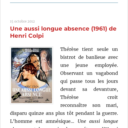
Mon
oncle
(1958)
15 octobre 2012
de
Une aussi longue absence (1961) de
Jacques
Tati
Henri Colpi
Thérèse tient seule un
bistrot de banlieue avec
une jeune employée.
Observant un vagabond
qui passe tous les jours
devant sa devanture,
Thérèse croit
reconnaître son mari,
disparu quinze ans plus tôt pendant la guerre.
L’homme est amnésique…
Une aussi longue