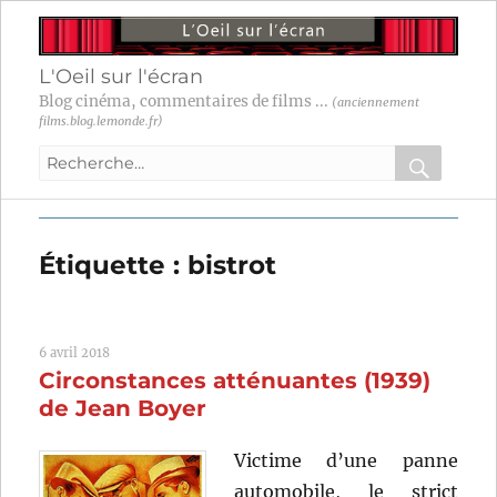
L'Oeil sur l'écran
Blog cinéma, commentaires de films ...
(anciennement
films.blog.lemonde.fr)
Recherche
pour
RECHER
OK
:
Étiquette :
bistrot
6 avril 2018
Circonstances atténuantes (1939)
de Jean Boyer
Victime d’une panne
automobile, le strict