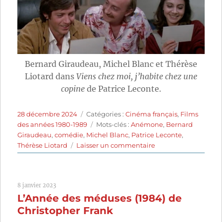
Bernard Giraudeau, Michel Blanc et Thérèse
Liotard dans
Viens chez moi, j’habite chez une
copine
de Patrice Leconte.
Publié
Catégories
28 décembre 2024
Catégories :
Cinéma français
,
Films
le
Étiquettes
des années 1980-1989
Mots-clés :
Anémone
,
Bernard
Giraudeau
,
comédie
,
Michel Blanc
,
Patrice Leconte
,
sur
Thérèse Liotard
Laisser un commentaire
Viens
chez
moi,
8 janvier 2023
j’habite
L’Année des méduses (1984) de
chez
une
Christopher Frank
copine