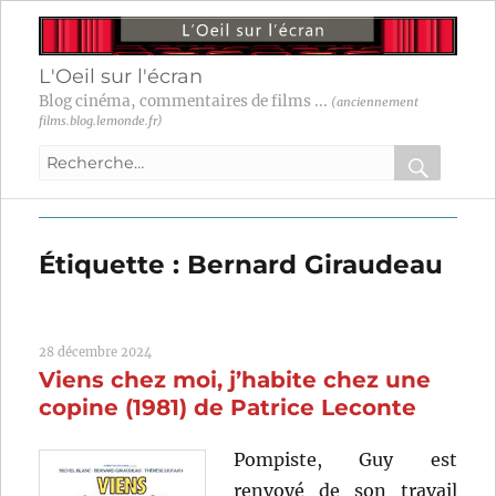
L'Oeil sur l'écran
Blog cinéma, commentaires de films ...
(anciennement
films.blog.lemonde.fr)
Recherche
pour
RECHER
OK
:
Étiquette :
Bernard Giraudeau
28 décembre 2024
Viens chez moi, j’habite chez une
copine (1981) de Patrice Leconte
Pompiste, Guy est
renvoyé de son travail