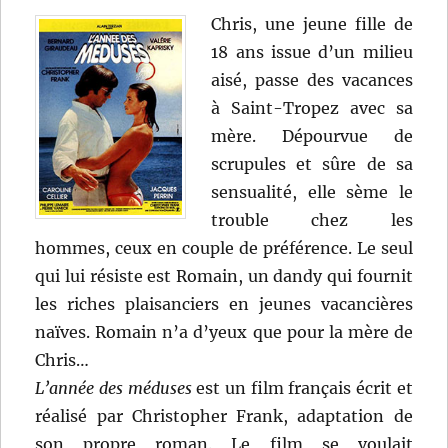
(1981)
Chris, une jeune fille de
de
18 ans issue d’un milieu
Patrice
Leconte
aisé, passe des vacances
à Saint-Tropez avec sa
mère. Dépourvue de
scrupules et sûre de sa
sensualité, elle sème le
trouble chez les
hommes, ceux en couple de préférence. Le seul
qui lui résiste est Romain, un dandy qui fournit
les riches plaisanciers en jeunes vacancières
naïves. Romain n’a d’yeux que pour la mère de
Chris…
L’année des méduses
est un film français écrit et
réalisé par Christopher Frank, adaptation de
son propre roman. Le film se voulait