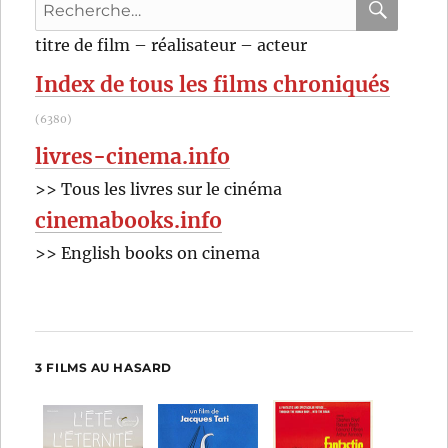
Recherche
(2000)
de
pour
RECHER
OK
titre de film – réalisateur – acteur
François
:
Ozon
Index de tous les films chroniqués
(6380)
livres-cinema.info
>> Tous les livres sur le cinéma
cinemabooks.info
>> English books on cinema
3 FILMS AU HASARD