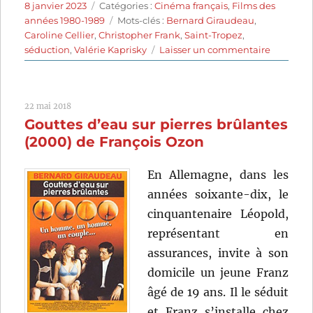
Publié
Catégories
8 janvier 2023
Catégories :
Cinéma français
,
Films des
le
Étiquettes
années 1980-1989
Mots-clés :
Bernard Giraudeau
,
Caroline Cellier
,
Christopher Frank
,
Saint-Tropez
,
sur
séduction
,
Valérie Kaprisky
Laisser un commentaire
L’Année
des
méduses
22 mai 2018
(1984)
Gouttes d’eau sur pierres brûlantes
de
Christop
(2000) de François Ozon
Frank
En Allemagne, dans les
années soixante-dix, le
cinquantenaire Léopold,
représentant en
assurances, invite à son
domicile un jeune Franz
âgé de 19 ans. Il le séduit
et Franz s’installe chez