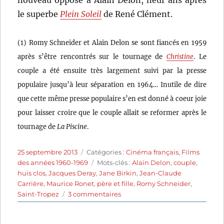
le superbe
Plein Soleil
de René Clément.
(1) Romy Schneider et Alain Delon se sont fiancés en 1959
après s’être rencontrés sur le tournage de
Christine
. Le
couple a été ensuite très largement suivi par la presse
populaire jusqu’à leur séparation en 1964… Inutile de dire
que cette même presse populaire s’en est donné à coeur joie
pour laisser croire que le couple allait se reformer après le
tournage de
La Piscine
.
Publié
Catégories
25 septembre 2013
Catégories :
Cinéma français
,
Films
le
Étiquettes
des années 1960-1969
Mots-clés :
Alain Delon
,
couple
,
huis clos
,
Jacques Deray
,
Jane Birkin
,
Jean-Claude
Carrière
,
Maurice Ronet
,
père et fille
,
Romy Schneider
,
sur
Saint-Tropez
3 commentaires
La
Piscine