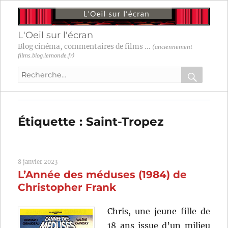
L'Oeil sur l'écran
Blog cinéma, commentaires de films ...
(anciennement
films.blog.lemonde.fr)
Recherche
pour
RECHER
OK
:
Étiquette :
Saint-Tropez
8 janvier 2023
L’Année des méduses (1984) de
Christopher Frank
Chris, une jeune fille de
18 ans issue d’un milieu