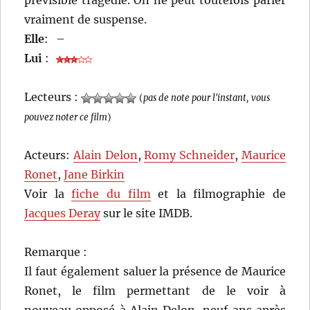
vraiment de suspense.
Elle
:
–
Lui
:
Lecteurs :
(
pas de note pour l'instant, vous
pouvez noter ce film
)
Acteurs:
Alain Delon
,
Romy Schneider
,
Maurice
Ronet
,
Jane Birkin
Voir la
fiche du film
et la filmographie de
Jacques Deray
sur le site IMDB.
Remarque :
Il faut également saluer la présence de Maurice
Ronet, le film permettant de le voir à
nouveau opposé à Alain Delon, neuf ans après