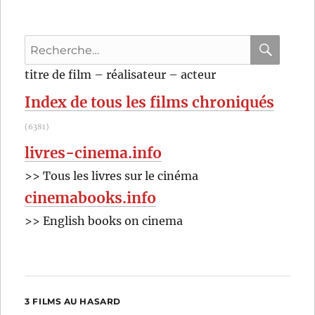
(1969)
de
Jacques
Recherche
Deray
pour
RECHER
OK
titre de film – réalisateur – acteur
:
Index de tous les films chroniqués
(6381)
livres-cinema.info
>> Tous les livres sur le cinéma
cinemabooks.info
>> English books on cinema
3 FILMS AU HASARD