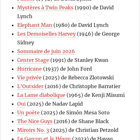
Mystères à Twin Peaks
(1990) de David
Lynch
Elephant Man
(1980) de David Lynch
Les Demoiselles Harvey
(1946) de George
Sidney
Sommaire de juin 2026
Center Stage
(1991) de Stanley Kwan
Hurricane
(1937) de John Ford
Vie privée
(2025) de Rebecca Zlotowski
L’Outsider
(2016) de Christophe Barratier
La Lame diabolique
(1965) de Kenji Misumi
Oui
(2025) de Nadav Lapid
Un poète
(2025) de Simón Mesa Soto
The Nice Guys
(2016) de Shane Black
Miroirs No. 3
(2025) de Christian Petzold
Le Garçon et le Héron
(2023) de Hayao