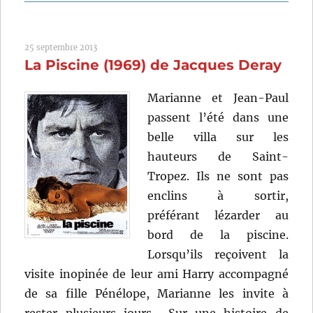
L’Année
des
méduses
25 septembre 2013
(1984)
La Piscine (1969) de Jacques Deray
de
Christop
Frank
Marianne et Jean-Paul
passent l’été dans une
belle villa sur les
hauteurs de Saint-
Tropez. Ils ne sont pas
enclins à sortir,
préférant lézarder au
bord de la piscine.
Lorsqu’ils reçoivent la
visite inopinée de leur ami Harry accompagné
de sa fille Pénélope, Marianne les invite à
rester plusieurs jours… Sur une histoire de