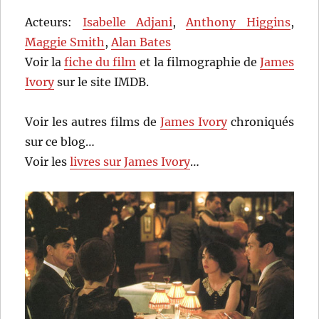
Acteurs:
Isabelle Adjani
,
Anthony Higgins
,
Maggie Smith
,
Alan Bates
Voir la
fiche du film
et la filmographie de
James
Ivory
sur le site IMDB.
Voir les autres films de
James Ivory
chroniqués
sur ce blog…
Voir les
livres sur James Ivory
…