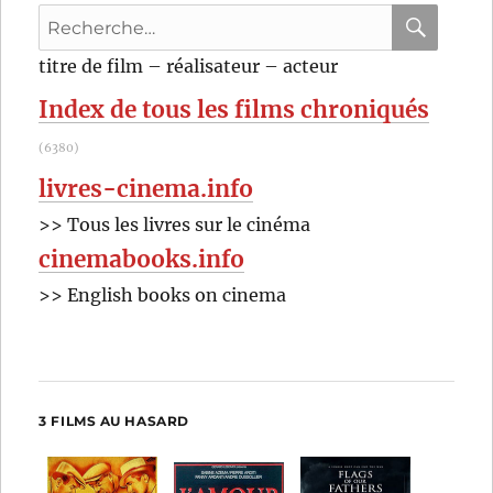
Recherche
pour
RECHER
OK
titre de film – réalisateur – acteur
:
Index de tous les films chroniqués
(6380)
livres-cinema.info
>> Tous les livres sur le cinéma
cinemabooks.info
>> English books on cinema
3 FILMS AU HASARD