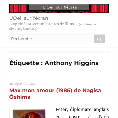
L'Oeil sur l'écran
Blog cinéma, commentaires de films ...
(anciennement
films.blog.lemonde.fr)
Recherche
pour
RECHER
OK
:
Étiquette :
Anthony Higgins
28 septembre 2022
Max mon amour (1986) de Nagisa
Ôshima
Peter, diplomate anglais
en poste à Paris