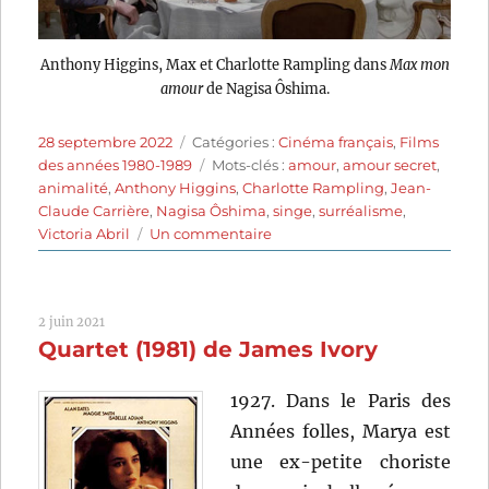
Anthony Higgins, Max et Charlotte Rampling dans
Max mon
amour
de Nagisa Ôshima.
Publié
Catégories
28 septembre 2022
Catégories :
Cinéma français
,
Films
le
Étiquettes
des années 1980-1989
Mots-clés :
amour
,
amour secret
,
animalité
,
Anthony Higgins
,
Charlotte Rampling
,
Jean-
Claude Carrière
,
Nagisa Ôshima
,
singe
,
surréalisme
,
sur
Victoria Abril
Un commentaire
Max
mon
amour
2 juin 2021
(1986)
Quartet (1981) de James Ivory
de
Nagisa
Ôshima
1927. Dans le Paris des
Années folles, Marya est
une ex-petite choriste