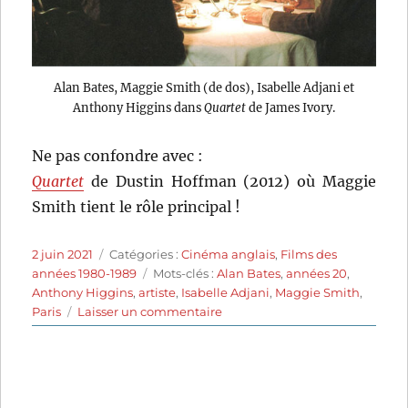
Alan Bates, Maggie Smith (de dos), Isabelle Adjani et
Anthony Higgins dans
Quartet
de James Ivory.
Ne pas confondre avec :
Quartet
de Dustin Hoffman (2012) où Maggie
Smith tient le rôle principal !
Publié
Catégories
2 juin 2021
Catégories :
Cinéma anglais
,
Films des
le
Étiquettes
années 1980-1989
Mots-clés :
Alan Bates
,
années 20
,
Anthony Higgins
,
artiste
,
Isabelle Adjani
,
Maggie Smith
,
sur
Paris
Laisser un commentaire
Quartet
(1981)
de
James
Ivory