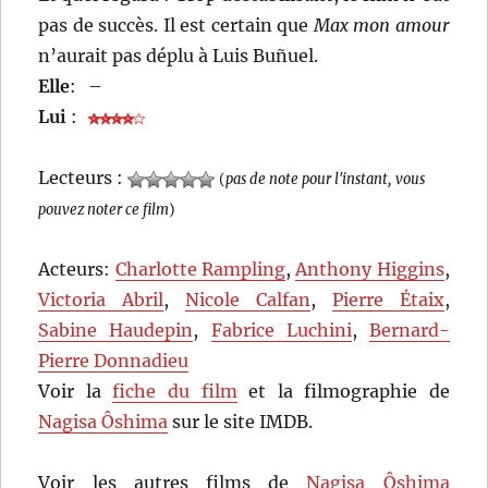
pas de succès. Il est certain que
Max mon amour
n’aurait pas déplu à Luis Buñuel.
Elle
:
–
Lui
:
Lecteurs :
(
pas de note pour l'instant, vous
pouvez noter ce film
)
Acteurs:
Charlotte Rampling
,
Anthony Higgins
,
Victoria Abril
,
Nicole Calfan
,
Pierre Étaix
,
Sabine Haudepin
,
Fabrice Luchini
,
Bernard-
Pierre Donnadieu
Voir la
fiche du film
et la filmographie de
Nagisa Ôshima
sur le site IMDB.
Voir les autres films de
Nagisa Ôshima