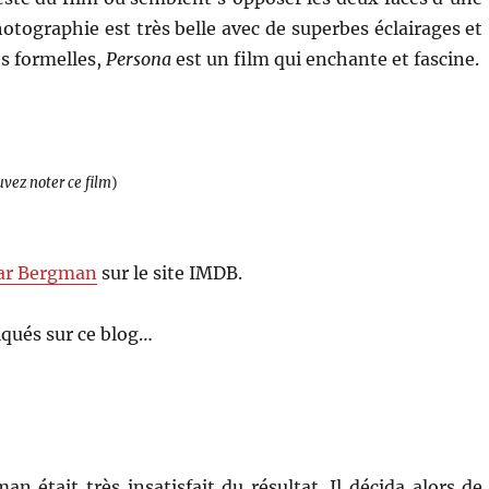
tographie est très belle avec de superbes éclairages et
es formelles,
Persona
est un film qui enchante et fascine.
uvez noter ce film
)
ar Bergman
sur le site IMDB.
qués sur ce blog…
 était très insatisfait du résultat. Il décida alors de