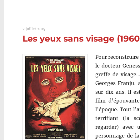
2 juillet 2015
Les yeux sans visage (196
Pour reconstruire 
le docteur Genes
greffe de visage
Georges Franju, 
sur dix ans. Il e
film d’épouvant
l’époque. Tout l’
terrifiant (la s
regarder) avec 
personnage de la 