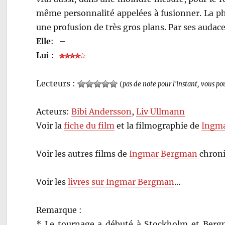
même personnalité appelées à fusionner. La pho
une profusion de très gros plans. Par ses audac
Elle
:
–
Lui
:
Lecteurs :
(
pas de note pour l'instant, vous po
Acteurs:
Bibi Andersson
,
Liv Ullmann
Voir la
fiche du film
et la filmographie de
Ingm
Voir les autres films de
Ingmar Bergman
chroni
Voir les
livres sur Ingmar Bergman
…
Remarque :
* Le tournage a débuté à Stockholm et Bergman