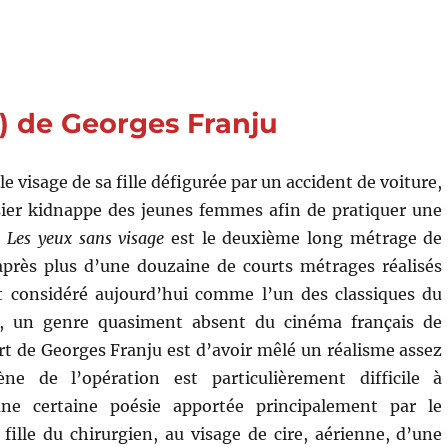
de
Ingmar
Bergman
0) de Georges Franju
le visage de sa fille défigurée par un accident de voiture,
sier kidnappe des jeunes femmes afin de pratiquer une
…
Les yeux sans visage
est le deuxième long métrage de
après plus d’une douzaine de courts métrages réalisés
st considéré aujourd’hui comme l’un des classiques du
e, un genre quasiment absent du cinéma français de
art de Georges Franju est d’avoir mêlé un réalisme assez
cène de l’opération est particulièrement difficile à
une certaine poésie apportée principalement par le
fille du chirurgien, au visage de cire, aérienne, d’une