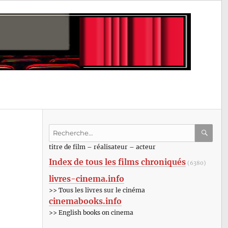
Recherche
pour
RECHE
OK
titre de film – réalisateur – acteur
:
Index de tous les films chroniqués
(6380)
livres-cinema.info
>> Tous les livres sur le cinéma
cinemabooks.info
>> English books on cinema