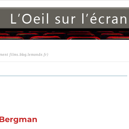
ment films.blog.lemonde.fr)
r Bergman