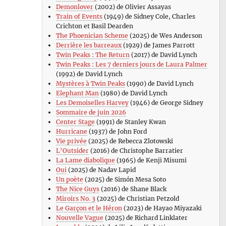
Demonlover
(2002) de Olivier Assayas
Train of Events
(1949) de Sidney Cole, Charles
Crichton et Basil Dearden
The Phoenician Scheme
(2025) de Wes Anderson
Derrière les barreaux
(1929) de James Parrott
Twin Peaks : The Return
(2017) de David Lynch
Twin Peaks : Les 7 derniers jours de Laura Palmer
(1992) de David Lynch
Mystères à Twin Peaks
(1990) de David Lynch
Elephant Man
(1980) de David Lynch
Les Demoiselles Harvey
(1946) de George Sidney
Sommaire de juin 2026
Center Stage
(1991) de Stanley Kwan
Hurricane
(1937) de John Ford
Vie privée
(2025) de Rebecca Zlotowski
L’Outsider
(2016) de Christophe Barratier
La Lame diabolique
(1965) de Kenji Misumi
Oui
(2025) de Nadav Lapid
Un poète
(2025) de Simón Mesa Soto
The Nice Guys
(2016) de Shane Black
Miroirs No. 3
(2025) de Christian Petzold
Le Garçon et le Héron
(2023) de Hayao Miyazaki
Nouvelle Vague
(2025) de Richard Linklater