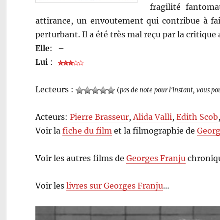
fragilité fantom
attirance, un envoutement qui contribue à fa
perturbant. Il a été très mal reçu par la critiqu
Elle
:
–
Lui
:
Lecteurs :
(
pas de note pour l'instant, vous po
Acteurs:
Pierre Brasseur
,
Alida Valli
,
Edith Scob
Voir la
fiche du film
et la filmographie de
Georg
Voir les autres films de
Georges Franju
chroniqu
Voir les
livres sur Georges Franju
…