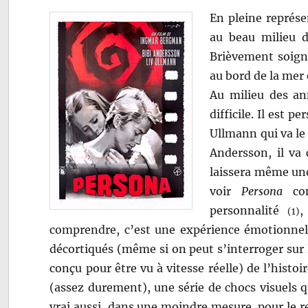
En pleine représe
au beau milieu d
Brièvement soigné
au bord de la mer
Au milieu des an
difficile. Il est p
Ullmann qui va le 
Andersson, il va 
laissera même une 
voir
Persona
com
personnalité
,
(1)
comprendre, c’est une expérience émotionnelle
décortiqués (même si on peut s’interroger sur l’
conçu pour être vu à vitesse réelle) de l’histo
(assez durement), une série de chocs visuels q
vrai aussi, dans une moindre mesure, pour le r