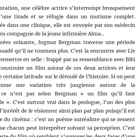
ntation, une célèbre actrice s’interrompt brusquement
’une tirade et se réfugie dans un mutisme complet.
e dans une clinique, elle est envoyée par son médecin
 en compagnie de la jeune infirmière Alma…
nées soixante, Ingmar Bergman traverse une période
ersuadé qu’il ne tournera plus. C’est la rencontre avec Liv
remettre en selle : frappé par sa ressemblance avec Bibi
construire un film autour de ces deux actrices et leur
certaine latitude sur le déroulé de l’histoire. Si on peut
me une variation très jungienne autour de la
 ce n’est pas selon Bergman « un film qu’il faut
 ». C’est surtout vrai dans le prologue, l’un des plus
intérêt de le visionner ainsi plan par plan puisqu’il est
ire du cinéma : c’est un poème surréaliste qui se ressent
ue chacun peut interpréter suivant sa perception. C’est
este du film où semblent s’opposer les deux faces d’une