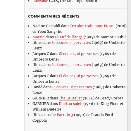
Loveable
(2024) de Lilja Ingolfsdottir
COMMENTAIRES RÉCENTS
Nadine Gastaldi
dans
Dernier train pour Busan
(2016)
de Yeon Sang-ho
Martin
dans
L’Œuf de l’ange
(1985) de Mamoru Oshii
films
dans
Si douces, si perverses
(1969) de Umberto
Lenzi
Jacques C
dans
Si douces, si perverses
(1969) de
Umberto Lenzi
films
dans
Si douces, si perverses
(1969) de Umberto
Lenzi
Jacques C
dans
Si douces, si perverses
(1969) de
Umberto Lenzi
David
dans
Si douces, si perverses
(1969) de Umberto
Lenzi
GARNIER
dans
The Brutalist
(2024) de Brady Corbet
GARNIER
dans
Duel au soleil
(1946) de King Vidor et
William Dieterle
films
dans
Le Parrain 3
(1990) de Francis Ford
Coppola