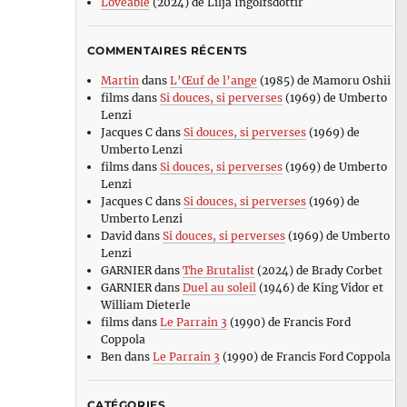
Loveable
(2024) de Lilja Ingolfsdottir
COMMENTAIRES RÉCENTS
Martin
dans
L’Œuf de l’ange
(1985) de Mamoru Oshii
films
dans
Si douces, si perverses
(1969) de Umberto
Lenzi
Jacques C
dans
Si douces, si perverses
(1969) de
Umberto Lenzi
films
dans
Si douces, si perverses
(1969) de Umberto
Lenzi
Jacques C
dans
Si douces, si perverses
(1969) de
Umberto Lenzi
David
dans
Si douces, si perverses
(1969) de Umberto
Lenzi
GARNIER
dans
The Brutalist
(2024) de Brady Corbet
GARNIER
dans
Duel au soleil
(1946) de King Vidor et
William Dieterle
films
dans
Le Parrain 3
(1990) de Francis Ford
Coppola
Ben
dans
Le Parrain 3
(1990) de Francis Ford Coppola
CATÉGORIES