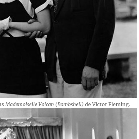
ans
Mademoiselle Volcan (Bombshell)
de Victor Fleming.