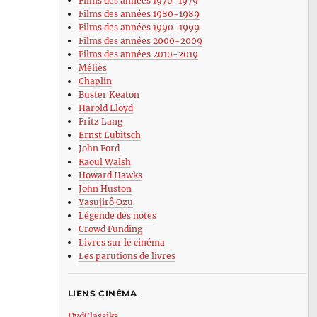
Films des années 1970-1979
Films des années 1980-1989
Films des années 1990-1999
Films des années 2000-2009
Films des années 2010-2019
Méliès
Chaplin
Buster Keaton
Harold Lloyd
Fritz Lang
Ernst Lubitsch
John Ford
Raoul Walsh
Howard Hawks
John Huston
Yasujirô Ozu
Légende des notes
Crowd Funding
Livres sur le cinéma
Les parutions de livres
LIENS CINÉMA
DvdClassiks