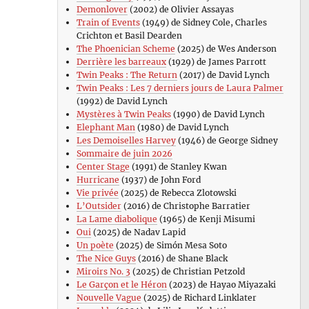
Demonlover
(2002) de Olivier Assayas
Train of Events
(1949) de Sidney Cole, Charles
Crichton et Basil Dearden
The Phoenician Scheme
(2025) de Wes Anderson
Derrière les barreaux
(1929) de James Parrott
Twin Peaks : The Return
(2017) de David Lynch
Twin Peaks : Les 7 derniers jours de Laura Palmer
(1992) de David Lynch
Mystères à Twin Peaks
(1990) de David Lynch
Elephant Man
(1980) de David Lynch
Les Demoiselles Harvey
(1946) de George Sidney
Sommaire de juin 2026
Center Stage
(1991) de Stanley Kwan
Hurricane
(1937) de John Ford
Vie privée
(2025) de Rebecca Zlotowski
L’Outsider
(2016) de Christophe Barratier
La Lame diabolique
(1965) de Kenji Misumi
Oui
(2025) de Nadav Lapid
Un poète
(2025) de Simón Mesa Soto
The Nice Guys
(2016) de Shane Black
Miroirs No. 3
(2025) de Christian Petzold
Le Garçon et le Héron
(2023) de Hayao Miyazaki
Nouvelle Vague
(2025) de Richard Linklater