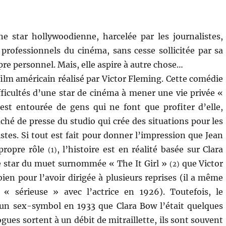
e star hollywoodienne, harcelée par les journalistes,
 professionnels du cinéma, sans cesse sollicitée par sa
pre personnel. Mais, elle aspire à autre chose…
ilm américain réalisé par Victor Fleming. Cette comédie
fficultés d’une star de cinéma à mener une vie privée «
est entourée de gens qui ne font que profiter d’elle,
hé de presse du studio qui crée des situations pour les
istes. Si tout est fait pour donner l’impression que Jean
propre rôle
, l’histoire est en réalité basée sur Clara
(1)
e star du muet surnommée « The It Girl »
que Victor
(2)
ien pour l’avoir dirigée à plusieurs reprises (il a même
« sérieuse » avec l’actrice en 1926). Toutefois, le
t un sex-symbol en 1933 que Clara Bow l’était quelques
ogues sortent à un débit de mitraillette, ils sont souvent