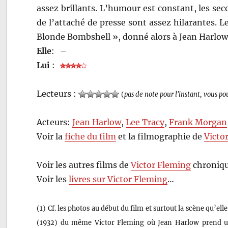
assez brillants. L’humour est constant, les se
de l’attaché de presse sont assez hilarantes. L
Blonde Bombshell », donné alors à Jean Harlow,
Elle
:
–
Lui
:
Lecteurs :
(
pas de note pour l'instant, vous po
Acteurs:
Jean Harlow
,
Lee Tracy
,
Frank Morgan
Voir la
fiche du film
et la filmographie de
Victo
Voir les autres films de
Victor Fleming
chroniqu
Voir les
livres sur Victor Fleming
…
(1) Cf. les photos au début du film et surtout la scène qu’ell
(1932) du même Victor Fleming où Jean Harlow prend un 