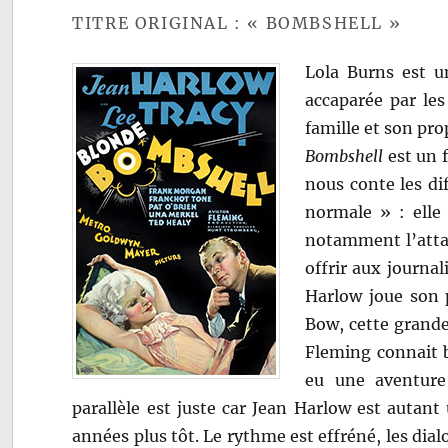
TITRE ORIGINAL : « BOMBSHELL »
Lola Burns est un
accaparée par les
famille et son pro
Bombshell
est un f
nous conte les di
normale » : elle 
notamment l’attac
offrir aux journal
Harlow joue son 
Bow, cette grand
Fleming connait b
eu une aventure 
parallèle est juste car Jean Harlow est autan
années plus tôt. Le rythme est effréné, les dial