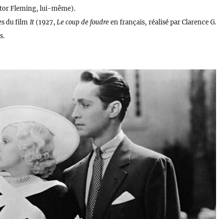
ictor Fleming, lui-même).
ès du film
It
(1927,
Le coup de foudre
en français, réalisé par Clarence G.
s.