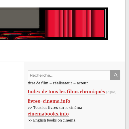
Recherche
pour
RECHE
OK
titre de film – réalisateur – acteur
:
Index de tous les films chroniqués
(6380)
livres-cinema.info
>> Tous les livres sur le cinéma
cinemabooks.info
>> English books on cinema