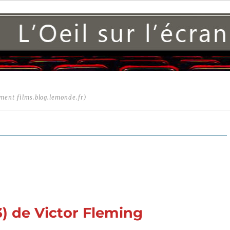
ment films.blog.lemonde.fr)
) de Victor Fleming