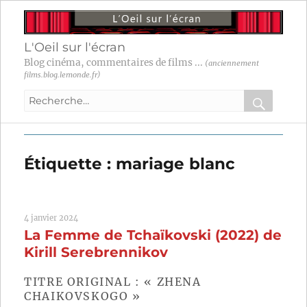
L'Oeil sur l'écran
Blog cinéma, commentaires de films ...
(anciennement
films.blog.lemonde.fr)
Recherche
pour
RECHER
OK
:
Étiquette :
mariage blanc
4 janvier 2024
La Femme de Tchaïkovski (2022) de
Kirill Serebrennikov
TITRE ORIGINAL : « ZHENA
CHAIKOVSKOGO »