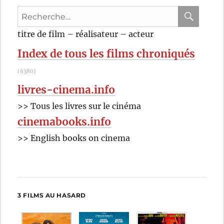
(1938)
Recherche
de
Garson
pour
RECHER
OK
titre de film – réalisateur – acteur
Kanin
:
Index de tous les films chroniqués
(6380)
livres-cinema.info
>> Tous les livres sur le cinéma
cinemabooks.info
>> English books on cinema
3 FILMS AU HASARD