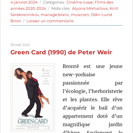
Publié
Catégories
4 janvier 2024
Catégories :
Cinéma russe
,
Films des
le
Étiquettes
années 2020-2024
Mots-clés :
Alyona Mikhailova
,
Kirill
Serebrennikov
,
mariage blanc
,
musicien
,
Odin Lund
sur
Biron
Laisser un commentaire
La
Femme
de
18 mai 2021
Tchaïkovski
Green Card (1990) de Peter Weir
(2022)
de
Kirill
Brontë est une jeune
Serebrennikov
new-yorkaise
passionnée par
l’écologie, l’herboristerie
et les plantes. Elle rêve
d’acquérir le bail d’un
appartement doté d’un
magnifique jardin
d’hiver. Seulement le