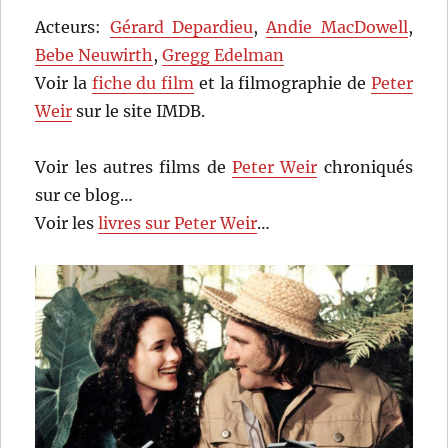
Acteurs:
Gérard Depardieu
,
Andie MacDowell
,
Bebe Neuwirth
,
Gregg Edelman
Voir la
fiche du film
et la filmographie de
Peter
Weir
sur le site IMDB.
Voir les autres films de
Peter Weir
chroniqués
sur ce blog…
Voir les
livres sur Peter Weir
…