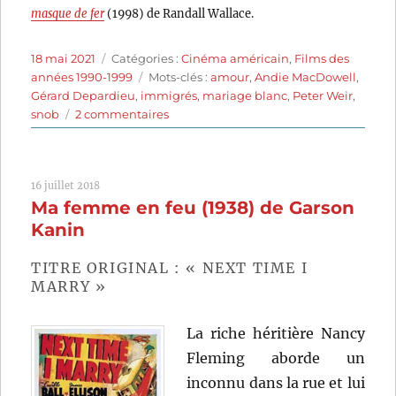
masque de fer
(1998) de Randall Wallace.
Publié
Catégories
18 mai 2021
Catégories :
Cinéma américain
,
Films des
le
Étiquettes
années 1990-1999
Mots-clés :
amour
,
Andie MacDowell
,
Gérard Depardieu
,
immigrés
,
mariage blanc
,
Peter Weir
,
sur
snob
2 commentaires
Green
Card
(1990)
16 juillet 2018
de
Ma femme en feu (1938) de Garson
Peter
Weir
Kanin
TITRE ORIGINAL : « NEXT TIME I
MARRY »
La riche héritière Nancy
Fleming aborde un
inconnu dans la rue et lui