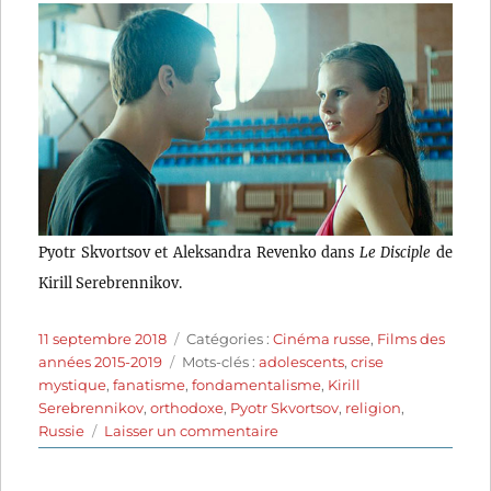
Pyotr Skvortsov et Aleksandra Revenko dans
Le Disciple
de
Kirill Serebrennikov.
Publié
Catégories
11 septembre 2018
Catégories :
Cinéma russe
,
Films des
le
Étiquettes
années 2015-2019
Mots-clés :
adolescents
,
crise
mystique
,
fanatisme
,
fondamentalisme
,
Kirill
Serebrennikov
,
orthodoxe
,
Pyotr Skvortsov
,
religion
,
sur
Russie
Laisser un commentaire
Le
Disciple