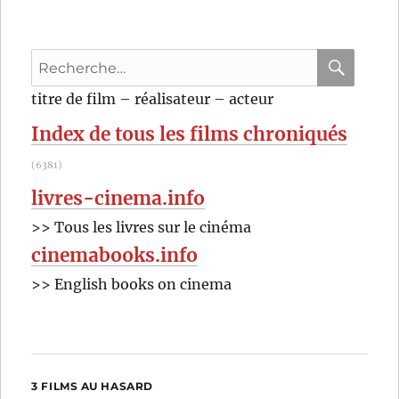
(2016)
de
Kirill
Recherche
Serebrennikov
pour
RECHER
OK
titre de film – réalisateur – acteur
:
Index de tous les films chroniqués
(6381)
livres-cinema.info
>> Tous les livres sur le cinéma
cinemabooks.info
>> English books on cinema
3 FILMS AU HASARD