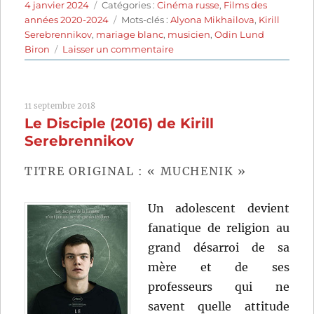
Publié
Catégories
4 janvier 2024
Catégories :
Cinéma russe
,
Films des
le
Étiquettes
années 2020-2024
Mots-clés :
Alyona Mikhailova
,
Kirill
Serebrennikov
,
mariage blanc
,
musicien
,
Odin Lund
sur
Biron
Laisser un commentaire
La
Femme
de
11 septembre 2018
Tchaïkovski
Le Disciple (2016) de Kirill
(2022)
de
Serebrennikov
Kirill
Serebrennikov
TITRE ORIGINAL : « MUCHENIK »
Un adolescent devient
fanatique de religion au
grand désarroi de sa
mère et de ses
professeurs qui ne
savent quelle attitude