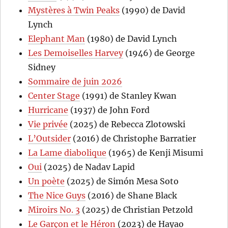
Mystères à Twin Peaks
(1990) de David
Lynch
Elephant Man
(1980) de David Lynch
Les Demoiselles Harvey
(1946) de George
Sidney
Sommaire de juin 2026
Center Stage
(1991) de Stanley Kwan
Hurricane
(1937) de John Ford
Vie privée
(2025) de Rebecca Zlotowski
L’Outsider
(2016) de Christophe Barratier
La Lame diabolique
(1965) de Kenji Misumi
Oui
(2025) de Nadav Lapid
Un poète
(2025) de Simón Mesa Soto
The Nice Guys
(2016) de Shane Black
Miroirs No. 3
(2025) de Christian Petzold
Le Garçon et le Héron
(2023) de Hayao