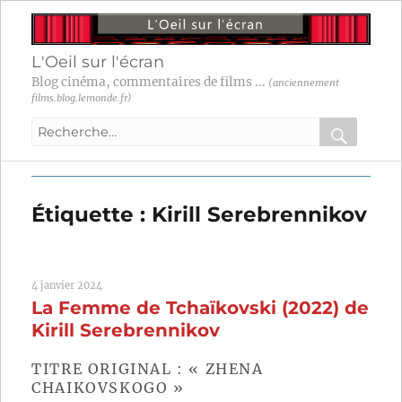
L'Oeil sur l'écran
Blog cinéma, commentaires de films ...
(anciennement
films.blog.lemonde.fr)
Recherche
pour
RECHER
OK
:
Étiquette :
Kirill Serebrennikov
4 janvier 2024
La Femme de Tchaïkovski (2022) de
Kirill Serebrennikov
TITRE ORIGINAL : « ZHENA
CHAIKOVSKOGO »