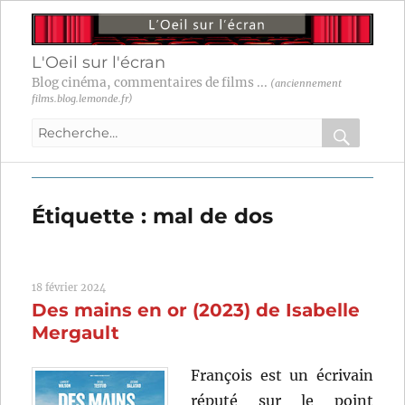
L'Oeil sur l'écran
Blog cinéma, commentaires de films ...
(anciennement
films.blog.lemonde.fr)
Recherche
pour
RECHER
OK
:
Étiquette :
mal de dos
18 février 2024
Des mains en or (2023) de Isabelle
Mergault
François est un écrivain
réputé sur le point