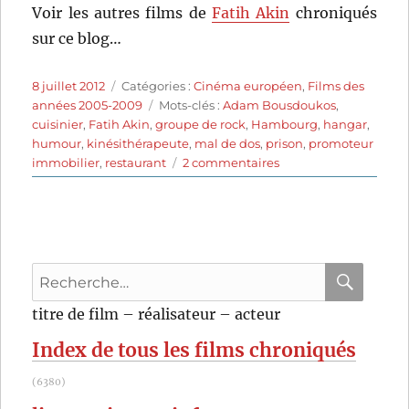
Voir les autres films de
Fatih Akin
chroniqués
sur ce blog…
Publié
Catégories
8 juillet 2012
Catégories :
Cinéma européen
,
Films des
le
Étiquettes
années 2005-2009
Mots-clés :
Adam Bousdoukos
,
cuisinier
,
Fatih Akin
,
groupe de rock
,
Hambourg
,
hangar
,
humour
,
kinésithérapeute
,
mal de dos
,
prison
,
promoteur
sur
immobilier
,
restaurant
2 commentaires
Soul
Kitchen
(2009)
de
Fatih
Recherche
Akin
pour
RECHER
OK
titre de film – réalisateur – acteur
:
Index de tous les films chroniqués
(6380)