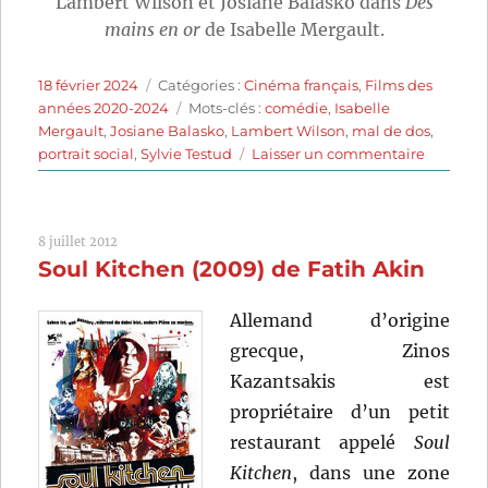
Lambert Wilson et Josiane Balasko dans
Des
mains en or
de Isabelle Mergault.
Publié
Catégories
18 février 2024
Catégories :
Cinéma français
,
Films des
le
Étiquettes
années 2020-2024
Mots-clés :
comédie
,
Isabelle
Mergault
,
Josiane Balasko
,
Lambert Wilson
,
mal de dos
,
sur
portrait social
,
Sylvie Testud
Laisser un commentaire
Des
mains
en
8 juillet 2012
or
Soul Kitchen (2009) de Fatih Akin
(2023)
de
Isabelle
Allemand d’origine
Mergaul
grecque, Zinos
Kazantsakis est
propriétaire d’un petit
restaurant appelé
Soul
Kitchen
, dans une zone