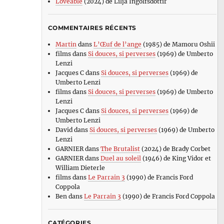
Loveable
(2024) de Lilja Ingolfsdottir
COMMENTAIRES RÉCENTS
Martin
dans
L’Œuf de l’ange
(1985) de Mamoru Oshii
films
dans
Si douces, si perverses
(1969) de Umberto
Lenzi
Jacques C
dans
Si douces, si perverses
(1969) de
Umberto Lenzi
films
dans
Si douces, si perverses
(1969) de Umberto
Lenzi
Jacques C
dans
Si douces, si perverses
(1969) de
Umberto Lenzi
David
dans
Si douces, si perverses
(1969) de Umberto
Lenzi
GARNIER
dans
The Brutalist
(2024) de Brady Corbet
GARNIER
dans
Duel au soleil
(1946) de King Vidor et
William Dieterle
films
dans
Le Parrain 3
(1990) de Francis Ford
Coppola
Ben
dans
Le Parrain 3
(1990) de Francis Ford Coppola
CATÉGORIES