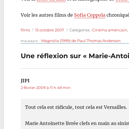
Voir les autres films de
Sofia Coppola
chroniqué
Auteur
Publié
Catégories
films
15 octobre 2007
Catégories :
Cinéma américain
le
Publication
Magnolia (1999) de Paul Thomas Anderson
Navigation
Précédent
précédente :
de
Une réflexion sur « Marie-Anto
l’article
JIPI
dit :
2 février 2009 à 11 h 49 min
Tout cela est ridicule, tout cela est Versailles.
Marie Antoinette livrée clefs en main au sini