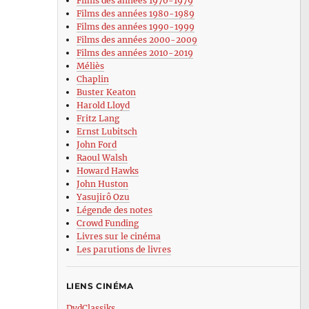
Films des années 1970-1979
Films des années 1980-1989
Films des années 1990-1999
Films des années 2000-2009
Films des années 2010-2019
Méliès
Chaplin
Buster Keaton
Harold Lloyd
Fritz Lang
Ernst Lubitsch
John Ford
Raoul Walsh
Howard Hawks
John Huston
Yasujirô Ozu
Légende des notes
Crowd Funding
Livres sur le cinéma
Les parutions de livres
LIENS CINÉMA
DvdClassiks