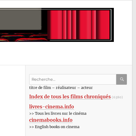
Recherche
pour
RECHE
OK
titre de film – réalisateur – acteur
:
Index de tous les films chroniqués
(6380)
livres-cinema.info
>> Tous les livres sur le cinéma
cinemabooks.info
>> English books on cinema