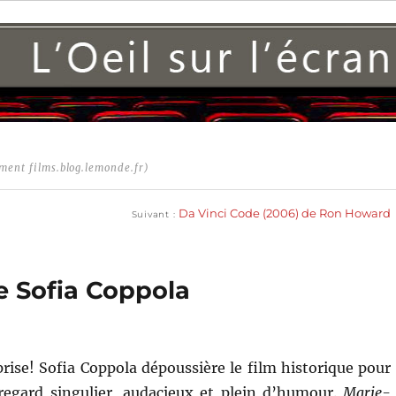
ment films.blog.lemonde.fr)
Publication
suivante :
Da Vinci Code (2006) de Ron Howard
Suivant
e Sofia Coppola
rise! Sofia Coppola dépoussière le film historique pour
 regard singulier, audacieux et plein d’humour.
Marie-