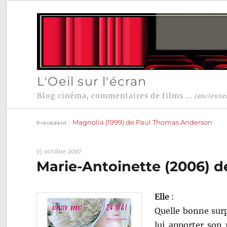
L'Oeil sur l'écran
Blog cinéma, commentaires de films ...
(ancienne
Publication
Navigation
précédente :
Magnolia (1999) de Paul Thomas Anderson
Précédent
de
l’article
15 octobre 2007
Marie-Antoinette (2006) d
Elle
:
Quelle bonne surp
lui apporter son