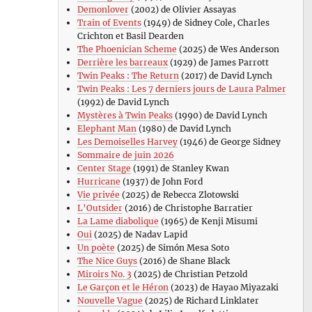
Demonlover
(2002) de Olivier Assayas
Train of Events
(1949) de Sidney Cole, Charles
Crichton et Basil Dearden
The Phoenician Scheme
(2025) de Wes Anderson
Derrière les barreaux
(1929) de James Parrott
Twin Peaks : The Return
(2017) de David Lynch
Twin Peaks : Les 7 derniers jours de Laura Palmer
(1992) de David Lynch
Mystères à Twin Peaks
(1990) de David Lynch
Elephant Man
(1980) de David Lynch
Les Demoiselles Harvey
(1946) de George Sidney
Sommaire de juin 2026
Center Stage
(1991) de Stanley Kwan
Hurricane
(1937) de John Ford
Vie privée
(2025) de Rebecca Zlotowski
L’Outsider
(2016) de Christophe Barratier
La Lame diabolique
(1965) de Kenji Misumi
Oui
(2025) de Nadav Lapid
Un poète
(2025) de Simón Mesa Soto
The Nice Guys
(2016) de Shane Black
Miroirs No. 3
(2025) de Christian Petzold
Le Garçon et le Héron
(2023) de Hayao Miyazaki
Nouvelle Vague
(2025) de Richard Linklater