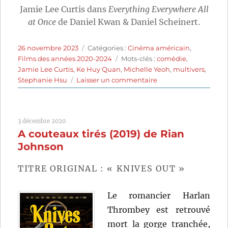
Jamie Lee Curtis dans
Everything Everywhere All
at Once
de Daniel Kwan & Daniel Scheinert.
Publié
Catégories
26 novembre 2023
Catégories :
Cinéma américain
,
le
Étiquettes
Films des années 2020-2024
Mots-clés :
comédie
,
Jamie Lee Curtis
,
Ke Huy Quan
,
Michelle Yeoh
,
multivers
,
sur
Stephanie Hsu
Laisser un commentaire
Everything
Everywhere
All
3 décembre 2020
at
A couteaux tirés (2019) de Rian
Once
(2022)
Johnson
de
Daniel
TITRE ORIGINAL : « KNIVES OUT »
Kwan
et
Le romancier Harlan
Daniel
Scheinert
Thrombey est retrouvé
mort la gorge tranchée,