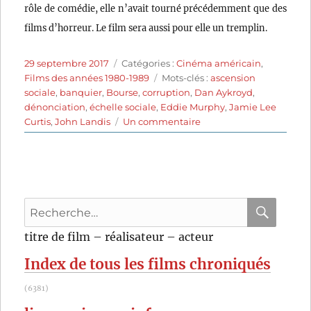
rôle de comédie, elle n’avait tourné précédemment que des
films d’horreur. Le film sera aussi pour elle un tremplin.
Publié
Catégories
29 septembre 2017
Catégories :
Cinéma américain
,
le
Étiquettes
Films des années 1980-1989
Mots-clés :
ascension
sociale
,
banquier
,
Bourse
,
corruption
,
Dan Aykroyd
,
dénonciation
,
échelle sociale
,
Eddie Murphy
,
Jamie Lee
sur
Curtis
,
John Landis
Un commentaire
Un
fauteuil
pour
deux
(1983)
Recherche
de
John
pour
RECHER
OK
titre de film – réalisateur – acteur
Landis
:
Index de tous les films chroniqués
(6381)