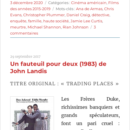
Publié
Catégories
3 décembre 2020
Catégories :
Cinéma américain
,
Films
le
Étiquettes
des années 2015-2019
Mots-clés :
Ana de Armas
,
Chris
Evans
,
Christopher Plummer
,
Daniel Craig
,
détective
,
enquête
,
famille
,
haute société
,
Jamie Lee Curtis
,
meurtre
,
Michael Shannon
,
Rian Johnson
3
sur
commentaires
A
couteaux
tirés
29 septembre 2017
(2019)
Un fauteuil pour deux (1983) de
de
Rian
John Landis
Johnson
TITRE ORIGINAL : « TRADING PLACES »
Les Frères Duke,
richissimes banquiers et
grands spéculateurs,
font un pari cruel :