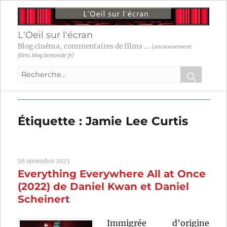
L'Oeil sur l'écran
Blog cinéma, commentaires de films ...
(anciennement
films.blog.lemonde.fr)
Recherche
pour
RECHER
OK
:
Étiquette :
Jamie Lee Curtis
26 novembre 2023
Everything Everywhere All at Once
(2022) de Daniel Kwan et Daniel
Scheinert
Immigrée d’origine