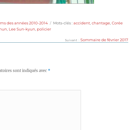
Étiquettes
lms des années 2010-2014
Mots-clés :
accident
,
chantage
,
Corée
-hun
,
Lee Sun-kyun
,
policier
Publication
Sommaire de février 2017
Suivant
suivante :
toires sont indiqués avec
*