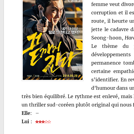
femme veut divorc
corruption et il e
route, il heurte 
jette le cadavre 
Seong-hoon,
Har
Le thème du p
développements
permanence tomb
certaine empathi
s’identifier. En 
d’humour dans une
très bien équilibré. Le rythme est enlevé, mais
un thriller sud-coréen plutôt original qui nous
Elle
:
–
Lui
: