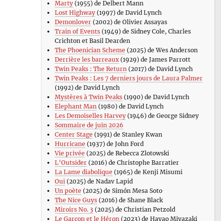
Marty
(1955) de Delbert Mann
Lost Highway
(1997) de David Lynch
Demonlover
(2002) de Olivier Assayas
Train of Events
(1949) de Sidney Cole, Charles
Crichton et Basil Dearden
The Phoenician Scheme
(2025) de Wes Anderson
Derrière les barreaux
(1929) de James Parrott
Twin Peaks : The Return
(2017) de David Lynch
Twin Peaks : Les 7 derniers jours de Laura Palmer
(1992) de David Lynch
Mystères à Twin Peaks
(1990) de David Lynch
Elephant Man
(1980) de David Lynch
Les Demoiselles Harvey
(1946) de George Sidney
Sommaire de juin 2026
Center Stage
(1991) de Stanley Kwan
Hurricane
(1937) de John Ford
Vie privée
(2025) de Rebecca Zlotowski
L’Outsider
(2016) de Christophe Barratier
La Lame diabolique
(1965) de Kenji Misumi
Oui
(2025) de Nadav Lapid
Un poète
(2025) de Simón Mesa Soto
The Nice Guys
(2016) de Shane Black
Miroirs No. 3
(2025) de Christian Petzold
Le Garçon et le Héron
(2023) de Hayao Miyazaki