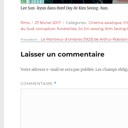
Lee Sun-kyun dans
Hard Day
de Kim Seong-hun.
Auteur
Publié
Catégories
films
27 février 2017
Catégories :
Cinéma asiatique
,
Fi
le
du Sud
,
corruption
,
funérailles
,
Jo Jin-woong
,
Kim Seong
Publication
Le Montreur d’ombres (1923) de Arthur Robison
Navigation
Précédent
précédente :
de
Laisser un commentaire
l’article
Votre adresse e-mail ne sera pas publiée.
Les champs obliga
COMMENTAIRE
*