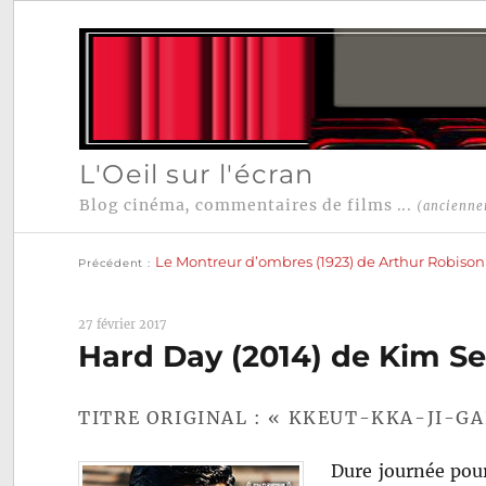
L'Oeil sur l'écran
Blog cinéma, commentaires de films ...
(ancienne
Publication
Navigation
précédente :
Le Montreur d’ombres (1923) de Arthur Robison
Précédent
de
l’article
27 février 2017
Hard Day (2014) de Kim S
TITRE ORIGINAL : « KKEUT-KKA-JI-G
Dure journée pour