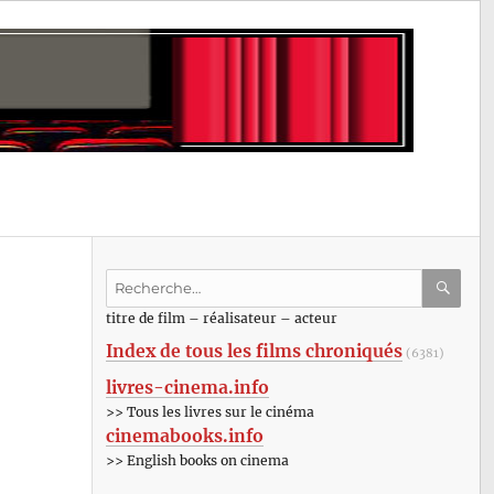
Recherche
pour
RECHE
OK
titre de film – réalisateur – acteur
:
Index de tous les films chroniqués
(6381)
livres-cinema.info
>> Tous les livres sur le cinéma
cinemabooks.info
>> English books on cinema