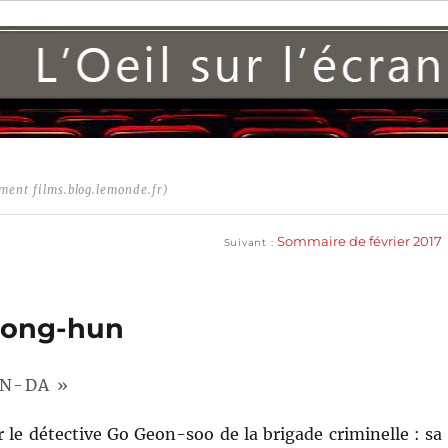
ment films.blog.lemonde.fr)
Publication
suivante :
Sommaire de février 2017
Suivant
eong-hun
AN-DA »
 le détective Go Geon-soo de la brigade criminelle : sa