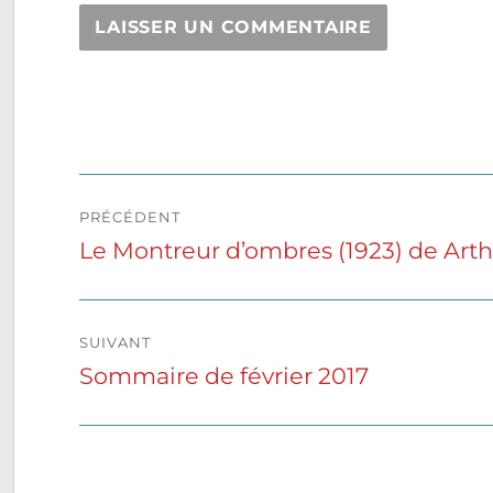
Navigation
PRÉCÉDENT
de
Le Montreur d’ombres (1923) de Art
Publication
précédente :
l’article
SUIVANT
Sommaire de février 2017
Publication
suivante :