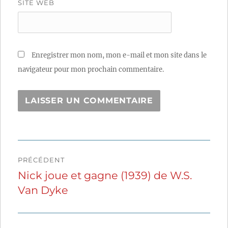
SITE WEB
Enregistrer mon nom, mon e-mail et mon site dans le
navigateur pour mon prochain commentaire.
Navigation
PRÉCÉDENT
de
Nick joue et gagne (1939) de W.S.
Publication
Van Dyke
précédente :
l’article