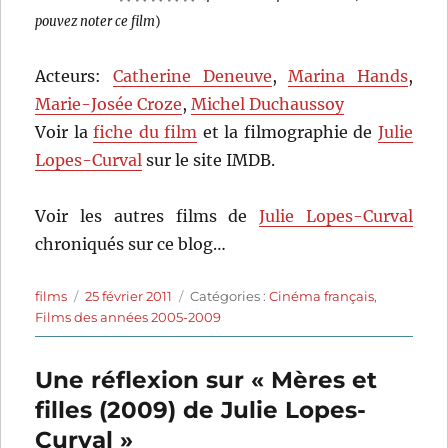
pouvez noter ce film
)
Acteurs:
Catherine Deneuve
,
Marina Hands
,
Marie-Josée Croze
,
Michel Duchaussoy
Voir la
fiche du film
et la filmographie de
Julie
Lopes-Curval
sur le site IMDB.
Voir les autres films de
Julie Lopes-Curval
chroniqués sur ce blog…
Auteur
Publié
Catégories
films
25 février 2011
Catégories :
Cinéma français
,
le
Films des années 2005-2009
Une réflexion sur « Mères et
filles (2009) de Julie Lopes-
Curval »