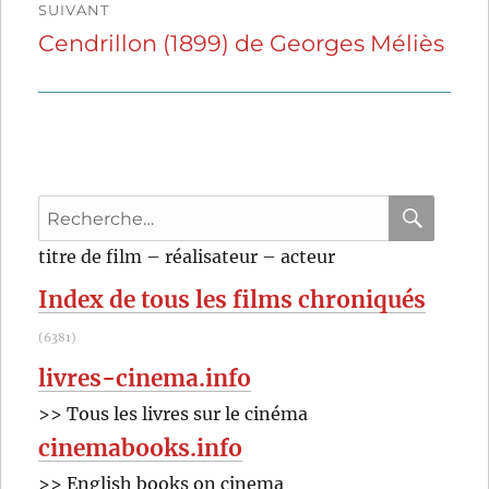
SUIVANT
Cendrillon (1899) de Georges Méliès
Publication
suivante :
Recherche
pour
RECHER
OK
titre de film – réalisateur – acteur
:
Index de tous les films chroniqués
(6381)
livres-cinema.info
>> Tous les livres sur le cinéma
cinemabooks.info
>> English books on cinema