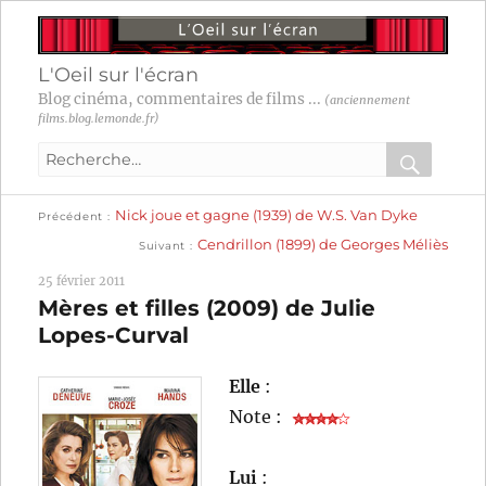
L'Oeil sur l'écran
Blog cinéma, commentaires de films ...
(anciennement
films.blog.lemonde.fr)
Recherche
pour
RECHER
OK
Publication
Navigation
Nick joue et gagne (1939) de W.S. Van Dyke
:
Précédent
précédente :
Publication
Cendrillon (1899) de Georges Méliès
Suivant
suivante :
de
25 février 2011
l’article
Mères et filles (2009) de Julie
Lopes-Curval
Elle
:
Note :
Lui
: